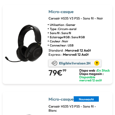
Micro-casque
Corsair
HS35 V3 PS5 - Sans fil - Noir
Utilisation : Gamer
Type : Circum-aural
Sans fil : Sans fil
Eclairage RGB : Sans RGB
Couleur : Noir
Connecteur : USB
Standard :
Mercredi 12 Août
Express :
Mercredi 12 Août
Eligible livraison 2H
?
79€
99
Dispo web :
En Stock
Dispo magasin :
Disponible
mercredi 12 août
Micro-casque
Nouveauté
Corsair
HS35 V3 PS5 - Sans fil -
Blanc