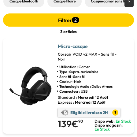
Casque bluetooth
Casque filaire
Casque gamer sans fil
Filtrer
2
3 articles
Micro-casque
Corsair
VOID v2 MAX - Sans fil -
Noir
Utilisation : Gamer
Type : Supra-auriculaire
Sans fil : Sans fil
Couleur : Noir
Technologie Audio : Dolby Atmos
Connecteur : USB
Standard :
Mercredi 12 Août
Express :
Mercredi 12 Août
Eligible livraison 2H
?
139€
90
Dispo web :
En Stock
Dispo magasin :
En Stock