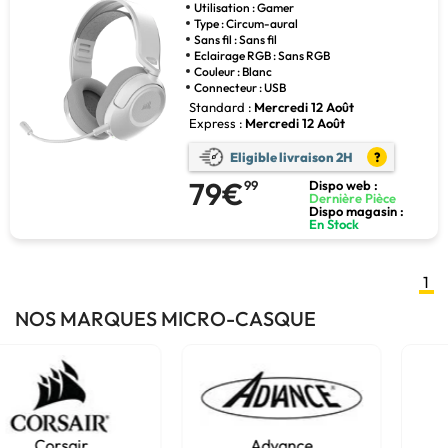
Utilisation : Gamer
Type : Circum-aural
Sans fil : Sans fil
Eclairage RGB : Sans RGB
Couleur : Blanc
Connecteur : USB
Standard :
Mercredi 12 Août
Express :
Mercredi 12 Août
Eligible livraison 2H
?
79€
99
Dispo web :
Dernière Pièce
Dispo magasin :
En Stock
1
NOS MARQUES MICRO-CASQUE
Advance