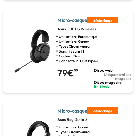
Micro-casque
déstockage
Asus
TUF H3 Wireless
Utilisation : Bureautique
Utilisation : Gamer
Type : Circum-aural
Sans fil : Sans fil
Couleur : Noir
Connecteur : USB Type-C
79€
99
Dispo web :
Uniquement en
magasin
Dispo magasin :
En Stock
Micro-casque
déstockage
Asus
Rog Delta S
Utilisation : Gamer
Type : Circum-aural