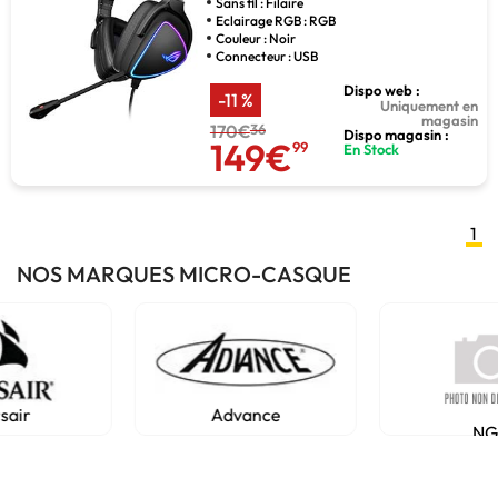
Sans fil : Filaire
Eclairage RGB : RGB
Couleur : Noir
Connecteur : USB
Dispo web :
-11 %
Uniquement en
magasin
170€
36
Dispo magasin :
149€
99
En Stock
1
NOS MARQUES MICRO-CASQUE
Advance
NGS