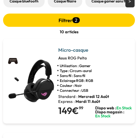
Casque bluetooth
Casque filaire
Casque gamer sans fil
Filtrer
2
10 articles
Micro-casque
Asus
ROG Pelta
Utilisation : Gamer
Type : Circum-aural
Sans fil : Sans fil
Eclairage RGB : RGB
Couleur : Noir
Connecteur : USB
Standard :
Mercredi 12 Août
Express :
Mardi 11 Août
149€
99
Dispo web :
En Stock
Dispo magasin :
En Stock