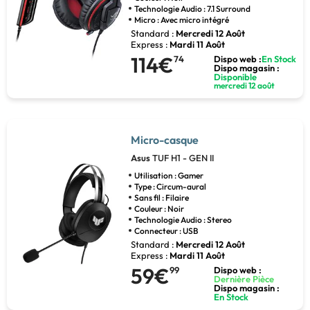
Technologie Audio : 7.1 Surround
Micro : Avec micro intégré
Standard :
Mercredi 12 Août
Express :
Mardi 11 Août
114€
74
Dispo web :
En Stock
Dispo magasin :
Disponible
mercredi 12 août
Micro-casque
Asus
TUF H1 - GEN II
Utilisation : Gamer
Type : Circum-aural
Sans fil : Filaire
Couleur : Noir
Technologie Audio : Stereo
Connecteur : USB
Standard :
Mercredi 12 Août
Express :
Mardi 11 Août
59€
99
Dispo web :
Dernière Pièce
Dispo magasin :
En Stock