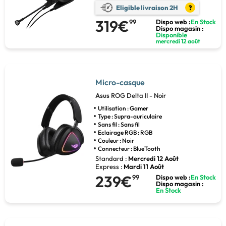
Eligible livraison 2H
?
319€
99
Dispo web :
En Stock
Dispo magasin :
Disponible
mercredi 12 août
Micro-casque
Asus
ROG Delta II - Noir
Utilisation : Gamer
Type : Supra-auriculaire
Sans fil : Sans fil
Eclairage RGB : RGB
Couleur : Noir
Connecteur : BlueTooth
Standard :
Mercredi 12 Août
Express :
Mardi 11 Août
239€
99
Dispo web :
En Stock
Dispo magasin :
En Stock