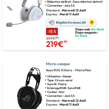
Réduction de Bruit : Sans réduction de bruit
Connecteur : Jack 3.5
Standard :
Mercredi 12 Août
Express :
Mardi 11 Août
Eligible livraison 2H
?
Dispo web :
En Stock
-15 %
Dispo magasin :
En Stock
259€
99
219€
99
Micro-casque
Asus
ROG Kithara - Filaire/Noir
Utilisation : Gamer
Type : Circum-aural
Sans fil : Filaire
Eclairage RGB : Sans RGB
Couleur : Noir
Connecteur : Jack 3.5
Standard :
Mercredi 12 Août
Express :
Mardi 11 Août