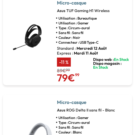
Micro-casque
Asus
TUF Gaming H1 Wireless
Utilisation : Bureautique
Utilisation : Gamer
Type : Circum-aural
Sans fil : Sans fil
Couleur : Noir
Connecteur : USB Type-C
Standard :
Mercredi 12 Août
Express :
Mardi 11 Août
Dispo web :
En Stock
-11 %
Dispo magasin :
En Stock
89€
99
79€
99
Micro-casque
Asus
ROG Delta II sans fil - Blanc
Utilisation : Gamer
Type : Circum-aural
Sans fil : Sans fil
Couleur : Blanc