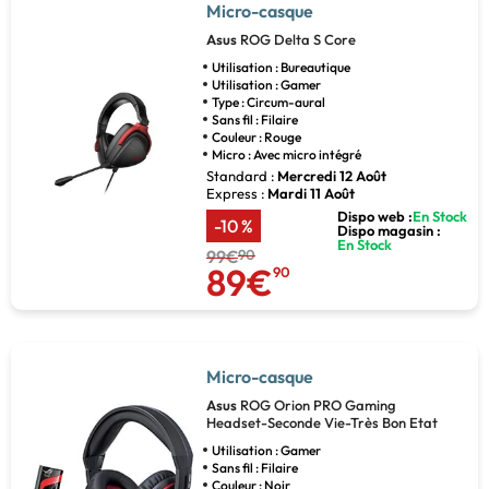
Micro-casque
Asus
ROG Delta S Core
Utilisation : Bureautique
Utilisation : Gamer
Type : Circum-aural
Sans fil : Filaire
Couleur : Rouge
Micro : Avec micro intégré
Standard :
Mercredi 12 Août
Express :
Mardi 11 Août
Dispo web :
En Stock
-10 %
Dispo magasin :
En Stock
99€
90
89€
90
Micro-casque
Asus
ROG Orion PRO Gaming
Headset-Seconde Vie-Très Bon Etat
Utilisation : Gamer
Sans fil : Filaire
Couleur : Noir