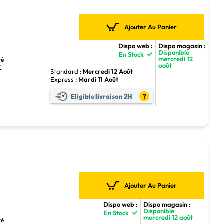
Ajouter Au Panier
Dispo web :
Dispo magasin :
Disponible
En Stock
mercredi 12
ré
août
C
Standard :
Mercredi 12 Août
Express :
Mardi 11 Août
Eligible livraison 2H
?
Ajouter Au Panier
Dispo web :
Dispo magasin :
Disponible
En Stock
mercredi 12 août
ré