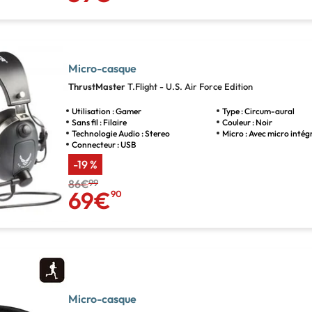
Micro-casque
ThrustMaster
T.Flight - U.S. Air Force Edition
Utilisation : Gamer
Type : Circum-aural
Sans fil : Filaire
Couleur : Noir
Technologie Audio : Stereo
Micro : Avec micro intég
Connecteur : USB
-19 %
86€
99
69€
90
Micro-casque