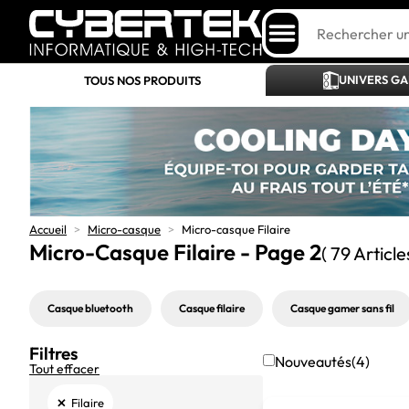
UNIVERS G
TOUS NOS PRODUITS
Accueil
>
Micro-casque
>
Micro-casque Filaire
Micro-Casque Filaire - Page 2
( 79 Article
Casque bluetooth
Casque filaire
Casque gamer sans fil
Filtres
Nouveautés
(4)
Tout effacer
×
Filaire