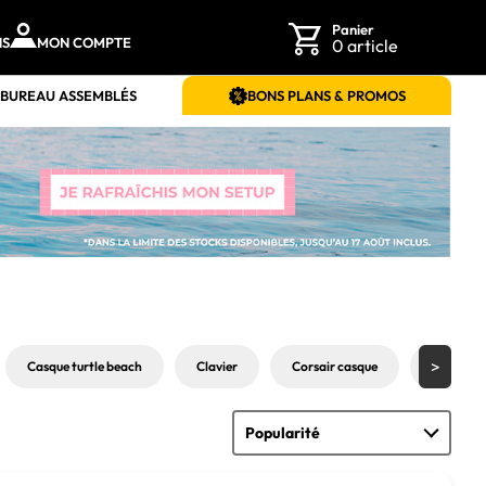
Panier
NS
MON COMPTE
0 article
 BUREAU ASSEMBLÉS
BONS PLANS & PROMOS
Casque turtle beach
Clavier
Corsair casque
Ecran PC