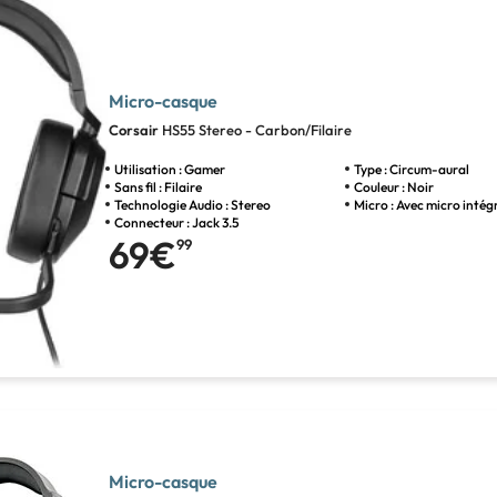
Micro-casque
Corsair
HS55 Stereo - Carbon/Filaire
Utilisation : Gamer
Type : Circum-aural
Sans fil : Filaire
Couleur : Noir
Technologie Audio : Stereo
Micro : Avec micro intég
Connecteur : Jack 3.5
69€
99
Micro-casque