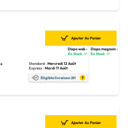
Ajouter Au Panier
Dispo web :
Dispo magasin :
En Stock
En Stock
Standard :
Mercredi 12 Août
ré
Express :
Mardi 11 Août
Eligible livraison 2H
?
Ajouter Au Panier