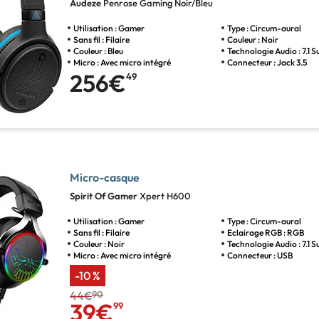
Audeze
Penrose Gaming Noir/Bleu
Utilisation : Gamer
Type : Circum-aural
Sans fil : Filaire
Couleur : Noir
Couleur : Bleu
Technologie Audio : 7.1 
Micro : Avec micro intégré
Connecteur : Jack 3.5
256€
49
Micro-casque
Spirit Of Gamer
Xpert H600
Utilisation : Gamer
Type : Circum-aural
Sans fil : Filaire
Eclairage RGB : RGB
Couleur : Noir
Technologie Audio : 7.1 
Micro : Avec micro intégré
Connecteur : USB
-10 %
44€
90
39€
99