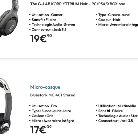
The G-LAB
KORP YTTRIUM Noir - PC/PS4/XBOX one
Utilisation : Gamer
Type : Circum-aural
Sans fil : Filaire
Couleur : Noir
Technologie Audio : Stereo
Micro : Avec micro intég
Connecteur : Jack 3.5
19€
90
Micro-casque
Bluestork
MC 401 Stereo
Utilisation : Pro
Utilisation : Multimédia
Type : Supra-auriculaire
Sans fil : Filaire
Couleur : Gris
Technologie Audio : Ste
Micro : Avec micro intégré
Connecteur : Jack 3.5
17€
09