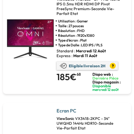
IPS 0.5ms HDR HDMI DP Pivot
FreeSync Premium-Seconde Vie-
Parfait Etat
Utilisation : Gamer
Taille : 27 pouces
Résolution : FHD
Résolution : 1920x1080
Type d'écran : Plat
Type de Dalle : LED IPS / PLS
Standard :
Mercredi 12 Août
Express :
Mardi 11 Août
Eligible livraison 2H
?
185€
68
Dispo web :
Dernière Pièce
Dispo magasin :
Disponible
mercredi 12 août
Ecran PC
ViewSonic
VX3418-2KPC - 34"
UWQHD 144Hz HDR10-Seconde
Vie-Parfait Etat