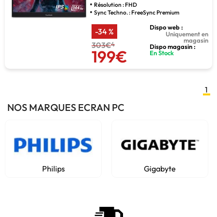
Résolution : FHD
Sync Techno. : FreeSync Premium
Dispo web :
-34 %
Uniquement en
magasin
303€
4
Dispo magasin :
199€
En Stock
1
NOS MARQUES ECRAN PC
Philips
Gigabyte