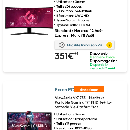
Utilisation : Gamer
Taille : 34 pouces
Résolution : 3440x1440
Résolution : UWQHD
Type d'écran : Incurvé
Type de Dalle : LED VA
Standard :
Mercredi 12 Août
Express :
Mardi 11 Août
Eligible livraison 2H
?
351€
41
Dispo web :
Dernière Pièce
Dispo magasin :
Disponible
mercredi 12 août
Ecran PC
déstockage
ViewSonic
VX1755 - Moniteur
Portable Gaming 17” FHD 144Hz-
Seconde Vie-Parfait Etat
Utilisation : Gamer
Utilisation : Transportable
Taille : 17 pouces
Résolution : 1920x1080