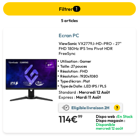
Filtrer
1
5 articles
Ecran PC
ViewSonic
VX2779J-HD-PRO - 27"
FHD 180Hz IPS 1ms Pivot HDR
FreeSync
Utilisation : Gamer
Taille : 27 pouces
Résolution : FHD
Résolution : 1920x1080
Type d'écran : Plat
Type de Dalle : LED IPS / PLS
Standard :
Mercredi 12 Août
Express :
Mardi 11 Août
Eligible livraison 2H
?
114€
99
Dispo web :
En Stock
Dispo magasin :
Disponible
mercredi 12 août