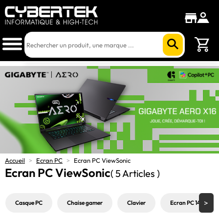
Accueil
>
Ecran PC
>
Ecran PC ViewSonic
Ecran PC ViewSonic
( 5 Articles )
Casque PC
Chaise gamer
Clavier
Ecran PC 144Hz