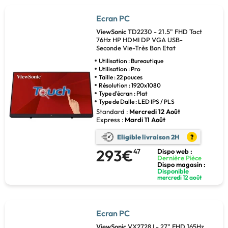
Ecran PC
ViewSonic
TD2230 - 21.5" FHD Tact
76Hz HP HDMI DP VGA USB-
Seconde Vie-Très Bon Etat
Utilisation : Bureautique
Utilisation : Pro
Taille : 22 pouces
Résolution : 1920x1080
Type d'écran : Plat
Type de Dalle : LED IPS / PLS
Standard :
Mercredi 12 Août
Express :
Mardi 11 Août
Eligible livraison 2H
?
293€
47
Dispo web :
Dernière Pièce
Dispo magasin :
Disponible
mercredi 12 août
Ecran PC
ViewSonic
VX2728J - 27" FHD 165Hz