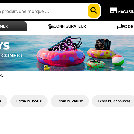
MAGASI
AMER
CONFIGURATEUR
PC DE
-C
z
Ecran PC 165Hz
Ecran PC 240Hz
Ecran PC 27 pources