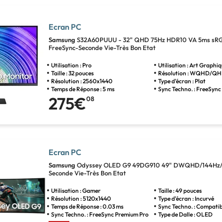
Ecran PC
Samsung
S32A60PUUU - 32" QHD 75Hz HDR10 VA 5ms sR
FreeSync-Seconde Vie-Très Bon Etat
Utilisation : Pro
Utilisation : Art Graphi
Taille : 32 pouces
Résolution : WQHD/Q
Résolution : 2560x1440
Type d'écran : Plat
Temps de Réponse : 5 ms
Sync Techno. : FreeSync
275€
08
Ecran PC
Samsung
Odyssey OLED G9 49DG910 49" DWQHD/144Hz/
Seconde Vie-Très Bon Etat
Utilisation : Gamer
Taille : 49 pouces
Résolution : 5120x1440
Type d'écran : Incurvé
Temps de Réponse : 0.03 ms
Sync Techno. : Compati
Sync Techno. : FreeSync Premium Pro
Type de Dalle : OLED