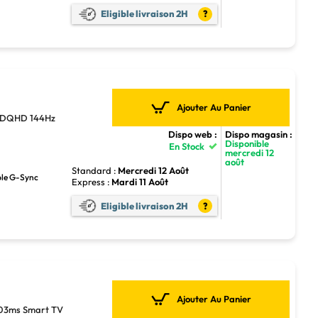
Eligible livraison 2H
?
Ajouter Au Panier
 DQHD 144Hz
Dispo web :
Dispo magasin :
Disponible
En Stock
mercredi 12
août
Standard :
Mercredi 12 Août
ble G-Sync
Express :
Mardi 11 Août
Eligible livraison 2H
?
Ajouter Au Panier
03ms Smart TV