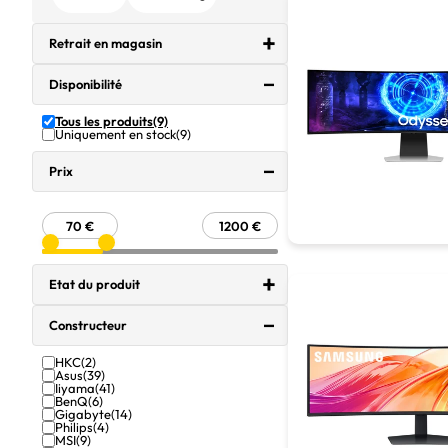
Retrait en magasin
Disponibilité
Tous les produits
(9)
Uniquement en stock
(9)
Prix
Etat du produit
Constructeur
HKC
(2)
Asus
(39)
Iiyama
(41)
BenQ
(6)
Gigabyte
(14)
Philips
(4)
MSI
(9)