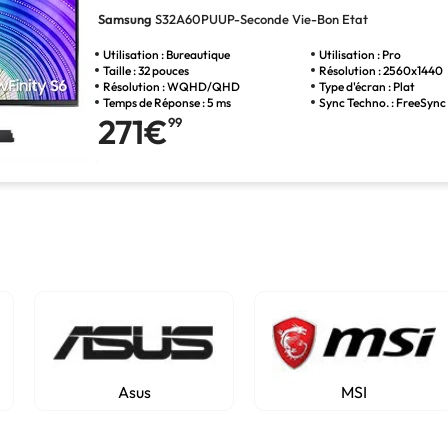
Samsung
S32A60PUUP-Seconde Vie-Bon Etat
Utilisation : Bureautique
Utilisation : Pro
Taille : 32 pouces
Résolution : 2560x1440
Résolution : WQHD/QHD
Type d'écran : Plat
Temps de Réponse : 5 ms
Sync Techno. : FreeSync
271€
99
Asus
MSI