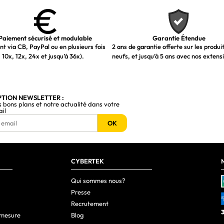
Paiement sécurisé et modulable
Garantie Étendue
t via CB, PayPal ou en plusieurs fois
2 ans de garantie offerte sur les produi
 10x, 12x, 24x et jusqu’à 36x).
neufs, et jusqu’à 5 ans avec nos extens
PTION NEWSLETTER :
s bons plans et notre actualité dans votre
ail
OK
CYBERTEK
Qui sommes nous?
Presse
Recrutement
 mesure
Blog