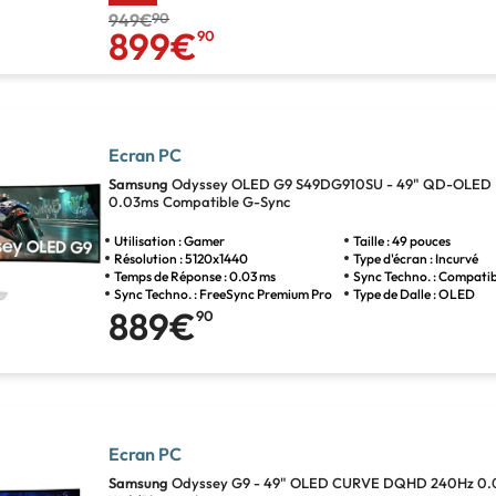
949€
90
899€
90
Ecran PC
Samsung
Odyssey OLED G9 S49DG910SU - 49" QD-OLED
0.03ms Compatible G-Sync
Utilisation : Gamer
Taille : 49 pouces
Résolution : 5120x1440
Type d'écran : Incurvé
Temps de Réponse : 0.03 ms
Sync Techno. : Compati
Sync Techno. : FreeSync Premium Pro
Type de Dalle : OLED
889€
90
Ecran PC
Samsung
Odyssey G9 - 49" OLED CURVE DQHD 240Hz 0.