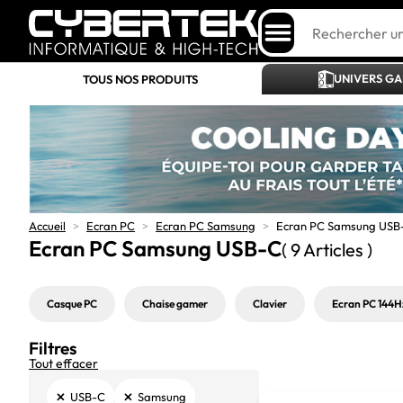
UNIVERS G
TOUS NOS PRODUITS
Accueil
>
Ecran PC
>
Ecran PC Samsung
>
Ecran PC Samsung USB
Ecran PC Samsung USB-C
( 9 Articles )
Casque PC
Chaise gamer
Clavier
Ecran PC 144H
Filtres
Tout effacer
×
×
USB-C
Samsung