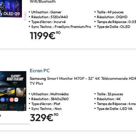
Wifi/Bluetooth
Utilisation : Gamer
Taille : 49 pouces
Résolution : 5120x1440
Résolution : DQHD
Type d'écran : Incurvé
Temps de Réponse : 0.0
Sync Techno. : FreeSync Premium Pro
Type de Dalle : OLED
1199€
90
Ecran PC
Samsung
Smart Monitor M70F - 32" 4K Télécommande HD
TV Plus
Utilisation : Multimédia
Taille : 32 pouces
Résolution : 3840x2160
Résolution : 4K
Type d'écran : Plat
Temps de Réponse : 4 ms
Sync Techno. : Non
Type de Dalle : LED VA
329€
90