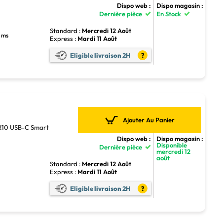
Dispo web :
Dispo magasin :
Dernière pièce
En Stock
Standard :
Mercredi 12 Août
3 ms
Express :
Mardi 11 Août
Eligible livraison 2H
?
Ajouter Au Panier
R10 USB-C Smart
Dispo web :
Dispo magasin :
Disponible
Dernière pièce
mercredi 12
août
Standard :
Mercredi 12 Août
Express :
Mardi 11 Août
Eligible livraison 2H
?