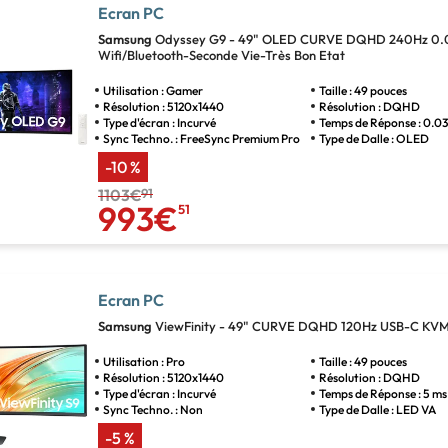
Ecran PC
Samsung
Odyssey G9 - 49" OLED CURVE DQHD 240Hz 0.
Wifi/Bluetooth-Seconde Vie-Très Bon Etat
Utilisation : Gamer
Taille : 49 pouces
Résolution : 5120x1440
Résolution : DQHD
Type d'écran : Incurvé
Temps de Réponse : 0.0
Sync Techno. : FreeSync Premium Pro
Type de Dalle : OLED
-10 %
1103€
91
993€
51
Ecran PC
Samsung
ViewFinity - 49" CURVE DQHD 120Hz USB-C KVM
Utilisation : Pro
Taille : 49 pouces
Résolution : 5120x1440
Résolution : DQHD
Type d'écran : Incurvé
Temps de Réponse : 5 ms
Sync Techno. : Non
Type de Dalle : LED VA
-5 %