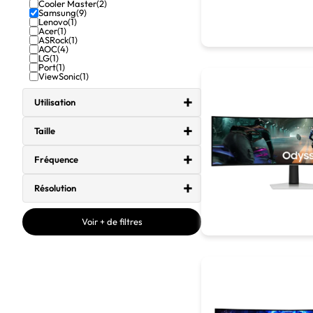
Cooler Master
(2)
Samsung
(9)
Lenovo
(1)
Acer
(1)
ASRock
(1)
AOC
(4)
LG
(1)
Port
(1)
ViewSonic
(1)
Utilisation
Taille
Fréquence
Résolution
Voir + de filtres