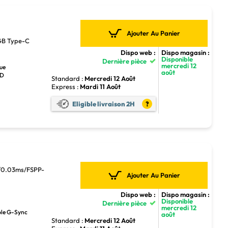
Ajouter Au Panier
GB Type-C
Dispo web :
Dispo magasin :
Disponible
Dernière pièce
mercredi 12
que
août
HD
Standard :
Mercredi 12 Août
Express :
Mardi 11 Août
Eligible livraison 2H
?
0.03ms/FSPP-
Ajouter Au Panier
Dispo web :
Dispo magasin :
Disponible
Dernière pièce
mercredi 12
ble G-Sync
août
Standard :
Mercredi 12 Août