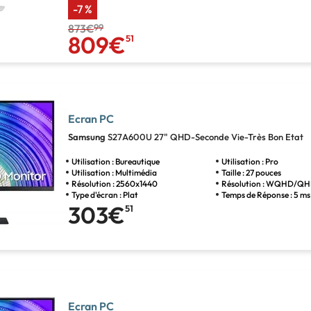
-7 %
873€
99
809€
51
Ecran PC
Samsung
S27A600U 27" QHD-Seconde Vie-Très Bon Etat
Utilisation : Bureautique
Utilisation : Pro
Utilisation : Multimédia
Taille : 27 pouces
Résolution : 2560x1440
Résolution : WQHD/Q
Type d'écran : Plat
Temps de Réponse : 5 ms
303€
51
Ecran PC