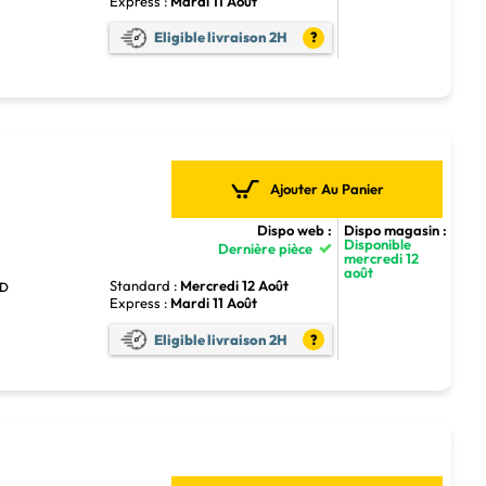
Express :
Mardi 11 Août
Eligible livraison 2H
?
Ajouter Au Panier
Dispo web :
Dispo magasin :
Disponible
Dernière pièce
mercredi 12
août
Standard :
Mercredi 12 Août
HD
Express :
Mardi 11 Août
Eligible livraison 2H
?