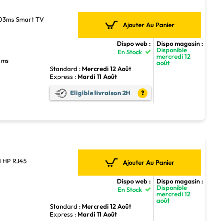
03ms Smart TV
Ajouter Au Panier
Dispo web :
Dispo magasin :
Disponible
En Stock
mercredi 12
3 ms
août
Standard :
Mercredi 12 Août
Express :
Mardi 11 Août
Eligible livraison 2H
?
 HP RJ45
Ajouter Au Panier
Dispo web :
Dispo magasin :
Disponible
En Stock
mercredi 12
août
Standard :
Mercredi 12 Août
Express :
Mardi 11 Août