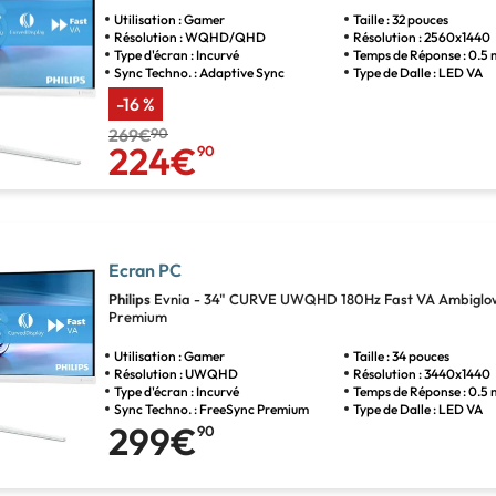
Utilisation : Gamer
Taille : 32 pouces
Résolution : WQHD/QHD
Résolution : 2560x1440
Type d'écran : Incurvé
Temps de Réponse : 0.5 
Sync Techno. : Adaptive Sync
Type de Dalle : LED VA
-16 %
269€
90
224€
90
Ecran PC
Philips
Evnia - 34" CURVE UWQHD 180Hz Fast VA Ambiglo
Premium
Utilisation : Gamer
Taille : 34 pouces
Résolution : UWQHD
Résolution : 3440x1440
Type d'écran : Incurvé
Temps de Réponse : 0.5 
Sync Techno. : FreeSync Premium
Type de Dalle : LED VA
299€
90