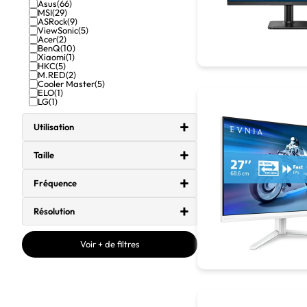
Asus
(66)
MSI
(29)
ASRock
(9)
ViewSonic
(5)
Acer
(2)
BenQ
(10)
Xiaomi
(1)
HKC
(5)
M.RED
(2)
Cooler Master
(5)
ELO
(1)
LG
(1)
Utilisation
Taille
Fréquence
Résolution
Voir + de filtres