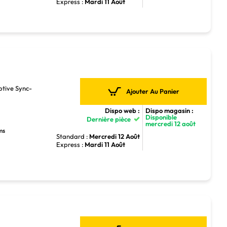
Express :
Mardi 11 Août
tive Sync-
Ajouter Au Panier
Dispo web :
Dispo magasin :
Disponible
Dernière pièce
mercredi 12 août
ms
Standard :
Mercredi 12 Août
Express :
Mardi 11 Août