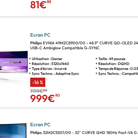
81€
88
Ecran PC
Philips
EVNIA 49M2C8900/00 - 48.9" CURVE QD-OLED 2
USB-C Ambiglow Compatible G-SYNC
Utilisation : Gamer
Taille : 49 pouces
Résolution : 5120x1440
Résolution : DQHD
Type d'écran : Incurvé
Temps de Réponse : 0.0
Sync Techno. : Adaptive Sync
Sync Techno. : Compati
-16 %
1199€
99
999€
90
Ecran PC
Philips
32M2C5501/00 - 32" CURVE QHD 180Hz Fast-VA 0