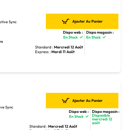
Ajouter Au Panier
tive Sync
Dispo web :
Dispo magasin :
En Stock
En Stock
ms
Standard :
Mercredi 12 Août
Express :
Mardi 11 Août
Ajouter Au Panier
ve Sync
Dispo web :
Dispo magasin :
Disponible
En Stock
mercredi 12
août
Standard :
Mercredi 12 Août