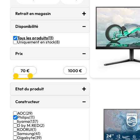
Retrait en magasin
Disponibilité
Tous les produits
(11)
Uniquement en stock
(8)
Prix
Etat du produit
Constructeur
AOC
(29)
Philips
(11)
Iiyama
(137)
D by M.RED
(2)
KOORUI
(1)
Samsung
(41)
Gigabyte
(39)