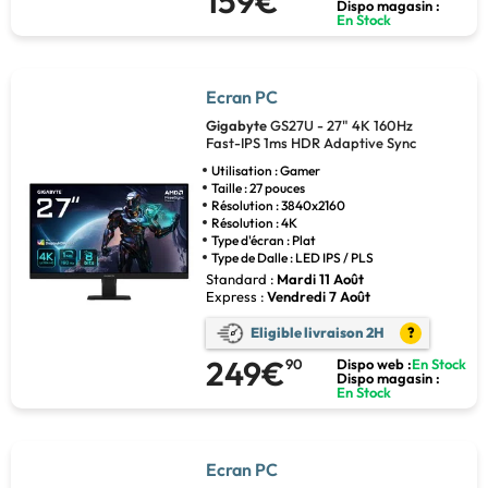
159€
Dispo magasin :
En Stock
Ecran PC
Gigabyte
GS27U - 27" 4K 160Hz
Fast-IPS 1ms HDR Adaptive Sync
Utilisation : Gamer
Taille : 27 pouces
Résolution : 3840x2160
Résolution : 4K
Type d'écran : Plat
Type de Dalle : LED IPS / PLS
Standard :
Mardi 11 Août
Express :
Vendredi 7 Août
Eligible livraison 2H
?
249€
90
Dispo web :
En Stock
Dispo magasin :
En Stock
Ecran PC