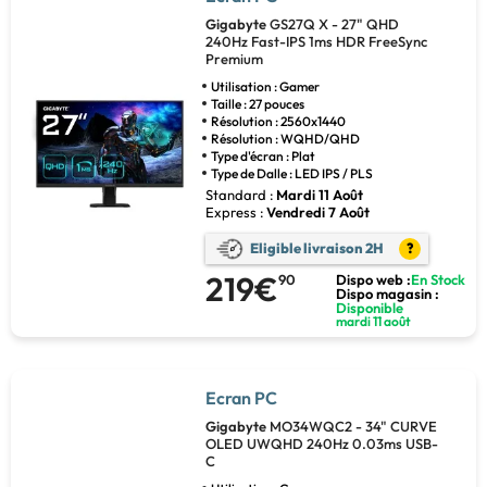
Gigabyte
GS27Q X - 27" QHD
240Hz Fast-IPS 1ms HDR FreeSync
Premium
Utilisation : Gamer
Taille : 27 pouces
Résolution : 2560x1440
Résolution : WQHD/QHD
Type d'écran : Plat
Type de Dalle : LED IPS / PLS
Standard :
Mardi 11 Août
Express :
Vendredi 7 Août
Eligible livraison 2H
?
219€
90
Dispo web :
En Stock
Dispo magasin :
Disponible
mardi 11 août
Ecran PC
Gigabyte
MO34WQC2 - 34" CURVE
OLED UWQHD 240Hz 0.03ms USB-
C