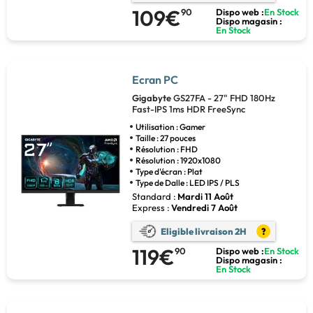
109€
90
Dispo web :
En Stock
Dispo magasin :
En Stock
Ecran PC
Gigabyte
GS27FA - 27" FHD 180Hz
Fast-IPS 1ms HDR FreeSync
Utilisation : Gamer
Taille : 27 pouces
Résolution : FHD
Résolution : 1920x1080
Type d'écran : Plat
Type de Dalle : LED IPS / PLS
Standard :
Mardi 11 Août
Express :
Vendredi 7 Août
Eligible livraison 2H
?
119€
90
Dispo web :
En Stock
Dispo magasin :
En Stock