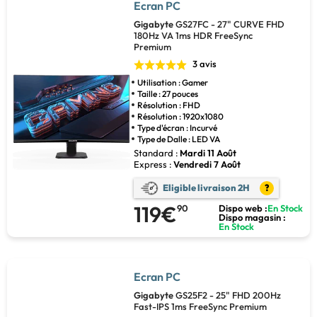
Ecran PC
Gigabyte
GS27FC - 27" CURVE FHD
180Hz VA 1ms HDR FreeSync
Premium
3 avis
Utilisation : Gamer
Taille : 27 pouces
Résolution : FHD
Résolution : 1920x1080
Type d'écran : Incurvé
Type de Dalle : LED VA
Standard :
Mardi 11 Août
Express :
Vendredi 7 Août
Eligible livraison 2H
?
119€
90
Dispo web :
En Stock
Dispo magasin :
En Stock
Ecran PC
Gigabyte
GS25F2 - 25" FHD 200Hz
Fast-IPS 1ms FreeSync Premium