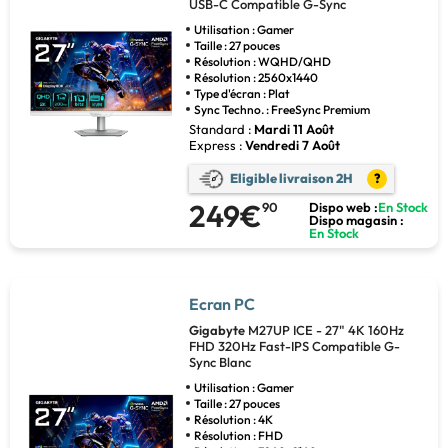
USB-C Compatible G-Sync
Utilisation : Gamer
Taille : 27 pouces
Résolution : WQHD/QHD
Résolution : 2560x1440
Type d'écran : Plat
Sync Techno. : FreeSync Premium
Standard :
Mardi 11 Août
Express :
Vendredi 7 Août
Eligible livraison 2H
?
249€
90
Dispo web :
En Stock
Dispo magasin :
En Stock
Ecran PC
Gigabyte
M27UP ICE - 27" 4K 160Hz
FHD 320Hz Fast-IPS Compatible G-
Sync Blanc
Utilisation : Gamer
Taille : 27 pouces
Résolution : 4K
Résolution : FHD