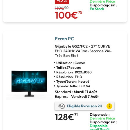
Dernière Pièce
Dispo magasin :
119€
90
En Stock
100€
75
Ecran PC
Gigabyte
GS27FC2 - 27" CURVE
FHD 240Hz VA 1ms-Seconde Vie-
Très Bon Etat
Utilisation : Gamer
Taille : 27 pouces
Résolution : 1920x1080
Résolution : FHD
Type d'écran : Incurvé
Type de Dalle : LED VA
Standard :
Mardi 11 Août
Express :
Vendredi 7 Août
Eligible livraison 2H
?
128€
71
Dispo web :
Dernière Pièce
Dispo magasin :
Disponible
mardi 11 août