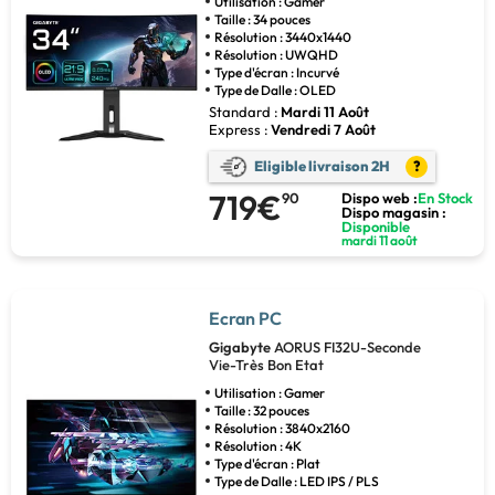
Utilisation : Gamer
Taille : 34 pouces
Résolution : 3440x1440
Résolution : UWQHD
Type d'écran : Incurvé
Type de Dalle : OLED
Standard :
Mardi 11 Août
Express :
Vendredi 7 Août
Eligible livraison 2H
?
719€
90
Dispo web :
En Stock
Dispo magasin :
Disponible
mardi 11 août
Ecran PC
Gigabyte
AORUS FI32U-Seconde
Vie-Très Bon Etat
Utilisation : Gamer
Taille : 32 pouces
Résolution : 3840x2160
Résolution : 4K
Type d'écran : Plat
Type de Dalle : LED IPS / PLS