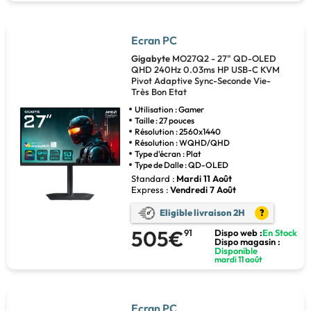
Ecran PC
Gigabyte
MO27Q2 - 27" QD-OLED
QHD 240Hz 0.03ms HP USB-C KVM
Pivot Adaptive Sync-Seconde Vie-
Très Bon Etat
Utilisation : Gamer
Taille : 27 pouces
Résolution : 2560x1440
Résolution : WQHD/QHD
Type d'écran : Plat
Type de Dalle : QD-OLED
Standard :
Mardi 11 Août
Express :
Vendredi 7 Août
Eligible livraison 2H
?
505€
91
Dispo web :
En Stock
Dispo magasin :
Disponible
mardi 11 août
Ecran PC