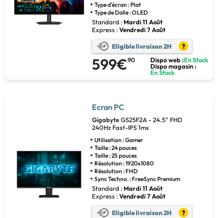
Type d'écran : Plat
Type de Dalle : OLED
Standard :
Mardi 11 Août
Express :
Vendredi 7 Août
Eligible livraison 2H
?
599€
90
Dispo web :
En Stock
Dispo magasin :
En Stock
Ecran PC
Gigabyte
GS25F2A - 24.5" FHD
240Hz Fast-IPS 1ms
Utilisation : Gamer
Taille : 24 pouces
Taille : 25 pouces
Résolution : 1920x1080
Résolution : FHD
Sync Techno. : FreeSync Premium
Standard :
Mardi 11 Août
Express :
Vendredi 7 Août
Eligible livraison 2H
?