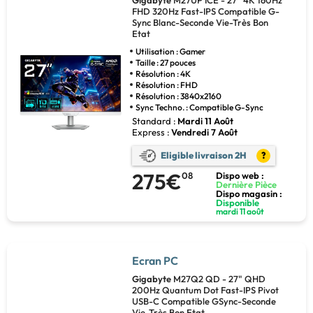
FHD 320Hz Fast-IPS Compatible G-
Sync Blanc-Seconde Vie-Très Bon
Etat
Utilisation : Gamer
Taille : 27 pouces
Résolution : 4K
Résolution : FHD
Résolution : 3840x2160
Sync Techno. : Compatible G-Sync
Standard :
Mardi 11 Août
Express :
Vendredi 7 Août
Eligible livraison 2H
?
275€
08
Dispo web :
Dernière Pièce
Dispo magasin :
Disponible
mardi 11 août
Ecran PC
Gigabyte
M27Q2 QD - 27" QHD
200Hz Quantum Dot Fast-IPS Pivot
USB-C Compatible GSync-Seconde
Vie-Très Bon Etat