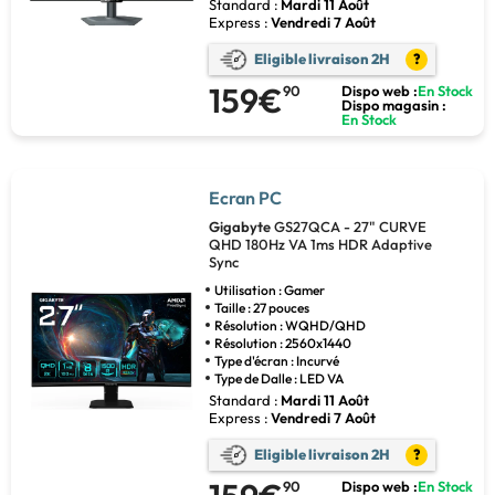
Standard :
Mardi 11 Août
Express :
Vendredi 7 Août
Eligible livraison 2H
?
159€
90
Dispo web :
En Stock
Dispo magasin :
En Stock
Ecran PC
Gigabyte
GS27QCA - 27" CURVE
QHD 180Hz VA 1ms HDR Adaptive
Sync
Utilisation : Gamer
Taille : 27 pouces
Résolution : WQHD/QHD
Résolution : 2560x1440
Type d'écran : Incurvé
Type de Dalle : LED VA
Standard :
Mardi 11 Août
Express :
Vendredi 7 Août
Eligible livraison 2H
?
90
Dispo web :
En Stock