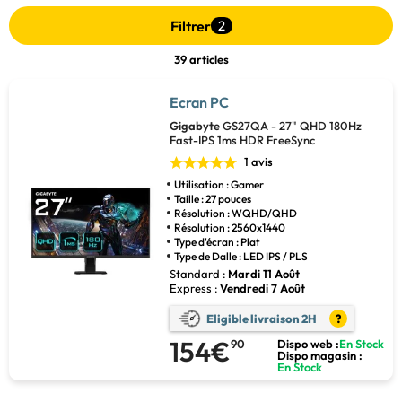
Filtrer
2
39 articles
Ecran PC
Gigabyte
GS27QA - 27" QHD 180Hz
Fast-IPS 1ms HDR FreeSync
1 avis
Utilisation : Gamer
Taille : 27 pouces
Résolution : WQHD/QHD
Résolution : 2560x1440
Type d'écran : Plat
Type de Dalle : LED IPS / PLS
Standard :
Mardi 11 Août
Express :
Vendredi 7 Août
Eligible livraison 2H
?
154€
90
Dispo web :
En Stock
Dispo magasin :
En Stock