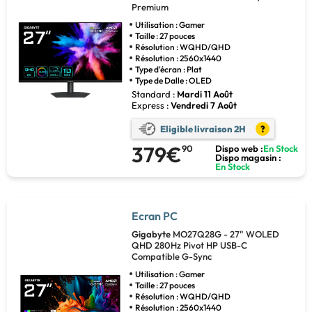
Premium
Utilisation : Gamer
Taille : 27 pouces
Résolution : WQHD/QHD
Résolution : 2560x1440
Type d'écran : Plat
Type de Dalle : OLED
Standard :
Mardi 11 Août
Express :
Vendredi 7 Août
Eligible livraison 2H
?
379€
90
Dispo web :
En Stock
Dispo magasin :
En Stock
Ecran PC
Gigabyte
MO27Q28G - 27" WOLED
QHD 280Hz Pivot HP USB-C
Compatible G-Sync
Utilisation : Gamer
Taille : 27 pouces
Résolution : WQHD/QHD
Résolution : 2560x1440