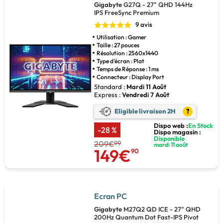
Gigabyte
G27Q - 27" QHD 144Hz
IPS FreeSync Premium
9 avis
Utilisation : Gamer
Taille : 27 pouces
Résolution : 2560x1440
Type d'écran : Plat
Temps de Réponse : 1 ms
Connecteur : Display Port
Standard :
Mardi 11 Août
Express :
Vendredi 7 Août
Eligible livraison 2H
?
Dispo web :
En Stock
-28 %
Dispo magasin :
Disponible
209€
99
mardi 11 août
149€
90
Ecran PC
Gigabyte
M27Q2 QD ICE - 27" QHD
200Hz Quantum Dot Fast-IPS Pivot