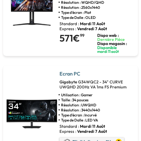
Résolution : WQHD/QHD
Résolution : 2560x1440
Type d'écran : Plat
Type de Dalle : OLED
Standard :
Mardi 11 Août
Express :
Vendredi 7 Août
571€
99
Dispo web :
Dernière Pièce
Dispo magasin :
Disponible
mardi 11 août
Ecran PC
Gigabyte
G34WQC2 - 34" CURVE
UWQHD 200Hz VA 1ms FS Premium
Utilisation : Gamer
Taille : 34 pouces
Résolution : UWQHD
Résolution : 3440x1440
Type d'écran : Incurvé
Type de Dalle : LED VA
Standard :
Mardi 11 Août
Express :
Vendredi 7 Août