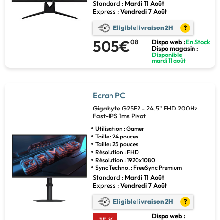
Standard :
Mardi 11 Août
Express :
Vendredi 7 Août
Eligible livraison 2H
?
505€
08
Dispo web :
En Stock
Dispo magasin :
Disponible
mardi 11 août
Ecran PC
Gigabyte
G25F2 - 24.5" FHD 200Hz
Fast-IPS 1ms Pivot
Utilisation : Gamer
Taille : 24 pouces
Taille : 25 pouces
Résolution : FHD
Résolution : 1920x1080
Sync Techno. : FreeSync Premium
Standard :
Mardi 11 Août
Express :
Vendredi 7 Août
Eligible livraison 2H
?
Dispo web :
-15 %