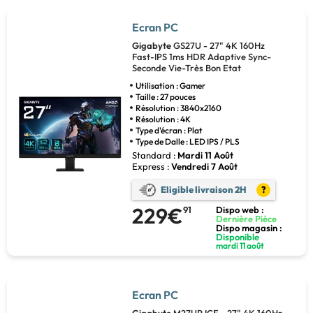
Ecran PC
Gigabyte
GS27U - 27" 4K 160Hz
Fast-IPS 1ms HDR Adaptive Sync-
Seconde Vie-Très Bon Etat
Utilisation : Gamer
Taille : 27 pouces
Résolution : 3840x2160
Résolution : 4K
Type d'écran : Plat
Type de Dalle : LED IPS / PLS
Standard :
Mardi 11 Août
Express :
Vendredi 7 Août
Eligible livraison 2H
?
229€
91
Dispo web :
Dernière Pièce
Dispo magasin :
Disponible
mardi 11 août
Ecran PC
Gigabyte
M27UP ICE - 27" 4K 160Hz