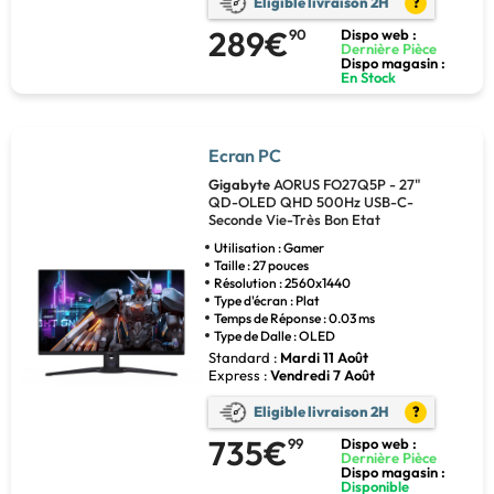
Eligible livraison 2H
?
289€
90
Dispo web :
Dernière Pièce
Dispo magasin :
En Stock
Ecran PC
Gigabyte
AORUS FO27Q5P - 27"
QD-OLED QHD 500Hz USB-C-
Seconde Vie-Très Bon Etat
Utilisation : Gamer
Taille : 27 pouces
Résolution : 2560x1440
Type d'écran : Plat
Temps de Réponse : 0.03 ms
Type de Dalle : OLED
Standard :
Mardi 11 Août
Express :
Vendredi 7 Août
Eligible livraison 2H
?
735€
99
Dispo web :
Dernière Pièce
Dispo magasin :
Disponible