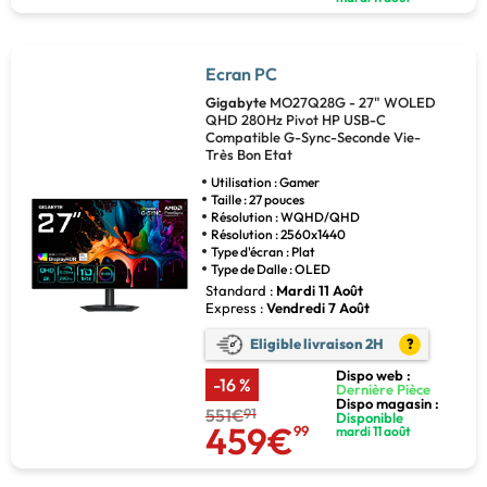
Ecran PC
Gigabyte
MO27Q28G - 27" WOLED
QHD 280Hz Pivot HP USB-C
Compatible G-Sync-Seconde Vie-
Très Bon Etat
Utilisation : Gamer
Taille : 27 pouces
Résolution : WQHD/QHD
Résolution : 2560x1440
Type d'écran : Plat
Type de Dalle : OLED
Standard :
Mardi 11 Août
Express :
Vendredi 7 Août
Eligible livraison 2H
?
Dispo web :
-16 %
Dernière Pièce
Dispo magasin :
551€
91
Disponible
459€
99
mardi 11 août