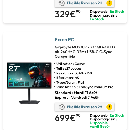
Eligible livraison 2H
?
329€
90
Dispo web :
En Stock
Dispo magasin :
En Stock
Ecran PC
Gigabyte
MO27U2 - 27" QD-OLED
4K 240Hz 0.03ms USB-C G-Sync
Compatible
Utilisation : Gamer
Taille : 27 pouces
Résolution : 3840x2160
Résolution : 4K
Type d'écran : Plat
Sync Techno. : FreeSync Premium Pro
Standard :
Mardi 11 Août
Express :
Vendredi 7 Août
Eligible livraison 2H
?
699€
90
Dispo web :
En Stock
Dispo magasin :
Disponible
mardi 11 août