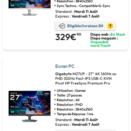
Résolution : 3840x2160
Sync Techno. : Compatible G-Sync
Standard :
Mardi 11 Août
Express :
Vendredi 7 Août
Eligible livraison 2H
?
329€
90
Dispo web :
En Stock
Dispo magasin :
Disponible
mardi 11 août
Ecran PC
Gigabyte
M27UP - 27" 4K 160Hz ou
FHD 320Hz Fast-IPS USB-C KVM
Pivot HP FreeSync Premium Pro
Utilisation : Gamer
Taille : 27 pouces
Résolution : 4K
Résolution : FHD
Résolution : 3840x2160
Temps de Réponse : 1 ms
Standard :
Mardi 11 Août
Express :
Vendredi 7 Août