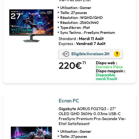
Utilisation : Gamer
Taille : 27 pouces
Résolution : WQHD/QHD
Résolution : 2560x1440
Type d'écran : Plat
Sync Techno. : FreeSync Premium
Standard :
Mardi 11 Août
Express :
Vendredi 7 Août
Eligible livraison 2H
?
220€
71
Dispo web :
Dernière Pièce
Dispo magasin :
Disponible
mardi 11 août
Ecran PC
Gigabyte
AORUS FO27Q3 - 27"
OLED QHD 360Hz 0.03ms USB-C
FreeSync Premium Pro-Seconde Vie-
Etat Satisfaisant
Utilisation : Gamer
Taille : 27 pouces