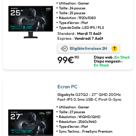
Utilisation : Gamer
Taille : 24 pouces
Taille : 25 pouces
Résolution : 1920x1080
Type d'écran : Plat
Type de Dalle : LED IPS / PLS
Standard :
Mardi 11 Août
Express :
Vendredi 7 Août
Eligible livraison 2H
?
99€
90
Dispo web :
En Stock
Dispo magasin :
En Stock
Ecran PC
Gigabyte
G27Q2 - 27" QHD 200Hz
Fast-IPS 0.5ms USB-C Pivot G-Sync
Utilisation : Gamer
Taille : 27 pouces
Résolution : WQHD/QHD
Résolution : 2560x1440
Type d'écran : Plat
Sync Techno. : FreeSync Premium