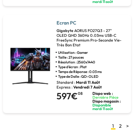
mardi 11 août
Ecran PC
Gigabyte
AORUS FO27Q3 - 27"
OLED QHD 360Hz 0.03ms USB-C
FreeSync Premium Pro-Seconde Vie-
Très Bon Etat
Utilisation : Gamer
Taille : 27 pouces
Résolution : 2560x1440
Type d'écran : Plat
Temps de Réponse : 0.03 ms
Type de Dalle : QD-OLED
Standard :
Mardi 11 Août
Express :
Vendredi 7 Août
597€
08
Dispo web :
Dernière Pièce
Dispo magasin :
Disponible
mardi 11 août
1
2
>