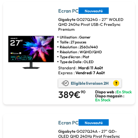
Ecran PC
Nouveauté
Gigabyte
GO27Q24G - 27" WOLED
QHD 240hz Pivot USB-C FreeSync
Premium
Utilisation : Gamer
Taille : 27 pouces
Résolution : 2560x1440
Résolution : WQHD/QHD
Type d'écran : Plat
Type de Dalle : OLED
Standard :
Mardi 11 Août
Express :
Vendredi 7 Août
Eligible livraison 2H
?
389€
90
Dispo web :
En Stock
Dispo magasin :
En Stock
Ecran PC
Nouveauté
Gigabyte
GO27Q24A - 27" QD-
OLED QHD 240Hz Pivot FreeSync