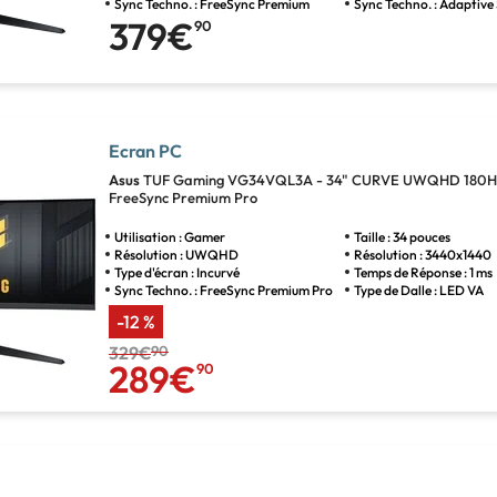
Sync Techno. : FreeSync Premium
Sync Techno. : Adaptive
379€
90
Ecran PC
Asus
TUF Gaming VG34VQL3A - 34" CURVE UWQHD 180H
FreeSync Premium Pro
Utilisation : Gamer
Taille : 34 pouces
Résolution : UWQHD
Résolution : 3440x1440
Type d'écran : Incurvé
Temps de Réponse : 1 ms
Sync Techno. : FreeSync Premium Pro
Type de Dalle : LED VA
-12 %
329€
90
289€
90