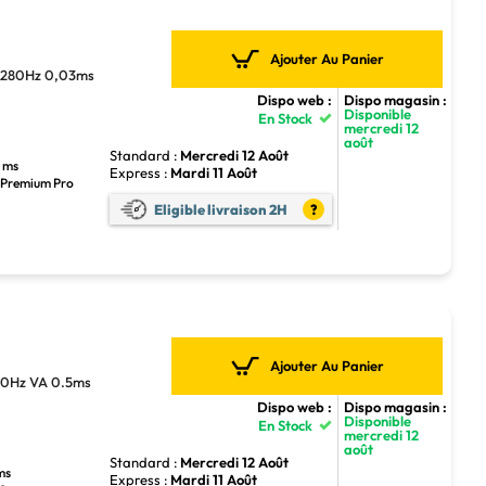
Ajouter Au Panier
280Hz 0,03ms
Dispo web :
Dispo magasin :
Disponible
En Stock
mercredi 12
août
Standard :
Mercredi 12 Août
3 ms
Express :
Mardi 11 Août
c Premium Pro
Eligible livraison 2H
?
Ajouter Au Panier
0Hz VA 0.5ms
Dispo web :
Dispo magasin :
Disponible
En Stock
mercredi 12
août
Standard :
Mercredi 12 Août
ms
Express :
Mardi 11 Août