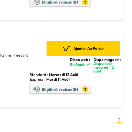
Eligible livraison 2H
?
Ajouter Au Panier
z 1ms FreeSync
Dispo web :
Dispo magasin :
Disponible
En Stock
mercredi 12
août
Standard :
Mercredi 12 Août
Express :
Mardi 11 Août
Eligible livraison 2H
?
1