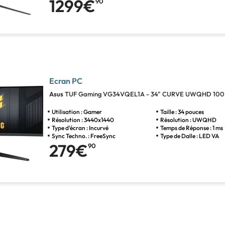
1299€
90
Ecran PC
Asus
TUF Gaming VG34VQEL1A - 34" CURVE UWQHD 100H
Utilisation : Gamer
Taille : 34 pouces
Résolution : 3440x1440
Résolution : UWQHD
Type d'écran : Incurvé
Temps de Réponse : 1 ms
Sync Techno. : FreeSync
Type de Dalle : LED VA
279€
90