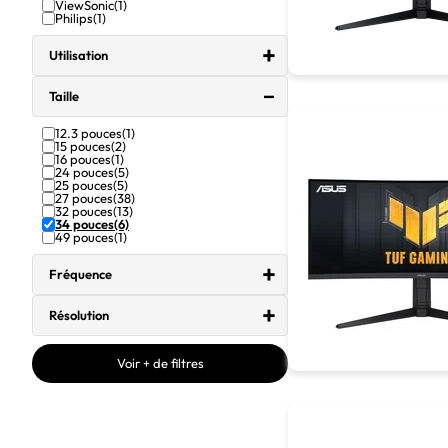
ViewSonic
(1)
Philips
(1)
Utilisation
Taille
12.3 pouces
(1)
15 pouces
(2)
16 pouces
(1)
24 pouces
(5)
25 pouces
(5)
27 pouces
(38)
32 pouces
(13)
34 pouces
(6)
49 pouces
(1)
Fréquence
Résolution
Voir + de filtres