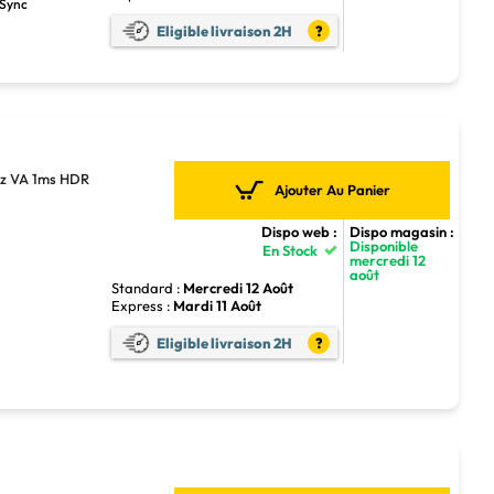
 Sync
Eligible livraison 2H
?
z VA 1ms HDR
Ajouter Au Panier
Dispo web :
Dispo magasin :
Disponible
En Stock
mercredi 12
août
Standard :
Mercredi 12 Août
Express :
Mardi 11 Août
Eligible livraison 2H
?