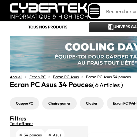
UNIVERS G
TOUS NOS PRODUITS
Accueil
>
Ecran PC
>
Ecran PC Asus
>
Ecran PC Asus 34 pouces
Ecran PC Asus 34 Pouces
( 6 Articles )
Casque PC
Chaise gamer
Clavier
Ecran PC 144H
Filtres
Tout effacer
×
×
34 pouces
Asus