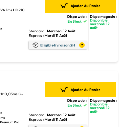
Ajouter Au Panier
VA 1ms HDR10
Dispo web :
Dispo magasin :
Disponible
En Stock
mercredi 12
août
HD
Standard :
Mercredi 12 Août
Express :
Mardi 11 Août
Eligible livraison 2H
?
Ajouter Au Panier
z 0,03ms G-
Dispo web :
Dispo magasin :
Disponible
En Stock
mercredi 12
août
HD
Standard :
Mercredi 12 Août
3 ms
Express :
Mardi 11 Août
c Premium Pro