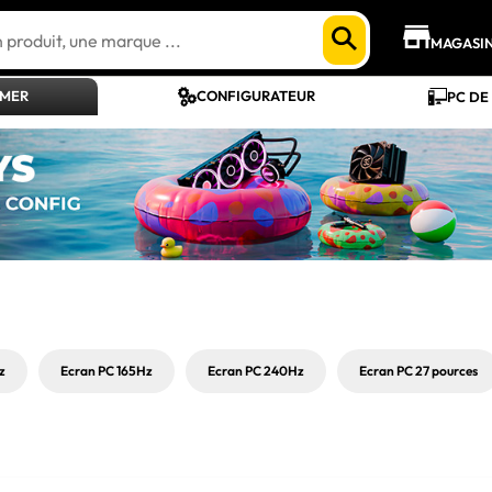
MAGASI
AMER
CONFIGURATEUR
PC DE
z
Ecran PC 165Hz
Ecran PC 240Hz
Ecran PC 27 pources