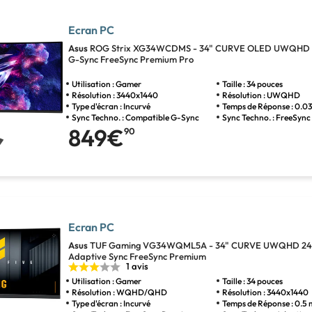
Ecran PC
Asus
ROG Strix XG34WCDMS - 34" CURVE OLED UWQHD 
G-Sync FreeSync Premium Pro
Utilisation : Gamer
Taille : 34 pouces
Résolution : 3440x1440
Résolution : UWQHD
Type d'écran : Incurvé
Temps de Réponse : 0.0
Sync Techno. : Compatible G-Sync
Sync Techno. : FreeSyn
849€
90
Ecran PC
Asus
TUF Gaming VG34WQML5A - 34" CURVE UWQHD 24
Adaptive Sync FreeSync Premium
1 avis
Utilisation : Gamer
Taille : 34 pouces
Résolution : WQHD/QHD
Résolution : 3440x1440
Type d'écran : Incurvé
Temps de Réponse : 0.5 