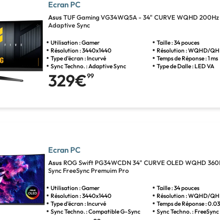
Ecran PC
Asus
TUF Gaming VG34WQ5A - 34" CURVE WQHD 200Hz 
Adaptive Sync
Utilisation : Gamer
Taille : 34 pouces
Résolution : 3440x1440
Résolution : WQHD/Q
Type d'écran : Incurvé
Temps de Réponse : 1 ms
Sync Techno. : Adaptive Sync
Type de Dalle : LED VA
329€
99
Ecran PC
Asus
ROG Swift PG34WCDN 34" CURVE OLED WQHD 360H
Sync FreeSync Premuim Pro
Utilisation : Gamer
Taille : 34 pouces
Résolution : 3440x1440
Résolution : WQHD/Q
Type d'écran : Incurvé
Temps de Réponse : 0.0
Sync Techno. : Compatible G-Sync
Sync Techno. : FreeSyn