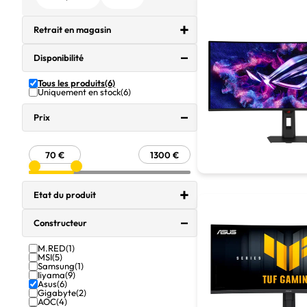
Retrait en magasin
Disponibilité
Tous les produits
(6)
Uniquement en stock
(6)
Prix
Etat du produit
Constructeur
M.RED
(1)
MSI
(5)
Samsung
(1)
Iiyama
(9)
Asus
(6)
Gigabyte
(2)
AOC
(4)