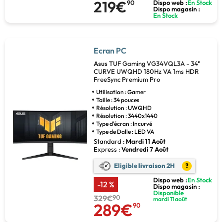
219€
90
Dispo web :
En Stock
Dispo magasin :
En Stock
Ecran PC
Asus
TUF Gaming VG34VQL3A - 34"
CURVE UWQHD 180Hz VA 1ms HDR
FreeSync Premium Pro
Utilisation : Gamer
Taille : 34 pouces
Résolution : UWQHD
Résolution : 3440x1440
Type d'écran : Incurvé
Type de Dalle : LED VA
Standard :
Mardi 11 Août
Express :
Vendredi 7 Août
Eligible livraison 2H
?
Dispo web :
En Stock
-12 %
Dispo magasin :
Disponible
329€
90
mardi 11 août
289€
90