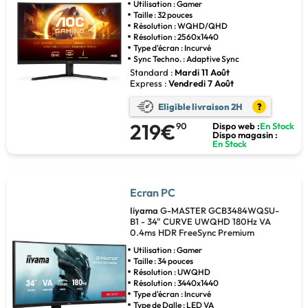
Utilisation : Gamer
Taille : 32 pouces
Résolution : WQHD/QHD
Résolution : 2560x1440
Type d'écran : Incurvé
Sync Techno. : Adaptive Sync
Standard :
Mardi 11 Août
Express :
Vendredi 7 Août
Eligible livraison 2H
?
219€
90
Dispo web :
En Stock
Dispo magasin :
En Stock
Ecran PC
Iiyama
G-MASTER GCB3484WQSU-
B1 - 34" CURVE UWQHD 180Hz VA
0.4ms HDR FreeSync Premium
Utilisation : Gamer
Taille : 34 pouces
Résolution : UWQHD
Résolution : 3440x1440
Type d'écran : Incurvé
Type de Dalle : LED VA