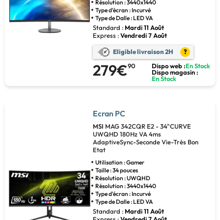
Résolution : 3440x1440
Type d'écran : Incurvé
Type de Dalle : LED VA
Standard :
Mardi 11 Août
Express :
Vendredi 7 Août
Eligible livraison 2H
?
279€
90
Dispo web :
En Stock
Dispo magasin :
En Stock
Ecran PC
MSI
MAG 342CQR E2 - 34"CURVE
UWQHD 180Hz VA 4ms
AdaptiveSync-Seconde Vie-Très Bon
Etat
Utilisation : Gamer
Taille : 34 pouces
Résolution : UWQHD
Résolution : 3440x1440
Type d'écran : Incurvé
Type de Dalle : LED VA
Standard :
Mardi 11 Août
Express :
Vendredi 7 Août