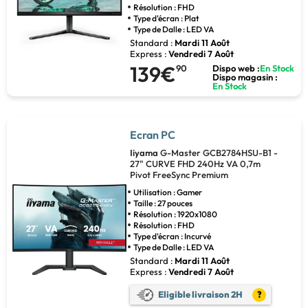
Résolution : FHD
Type d'écran : Plat
Type de Dalle : LED VA
Standard :
Mardi 11 Août
Express :
Vendredi 7 Août
139€
90
Dispo web :
En Stock
Dispo magasin :
En Stock
Ecran PC
Iiyama
G-Master GCB2784HSU-B1 -
27" CURVE FHD 240Hz VA 0,7m
Pivot FreeSync Premium
Utilisation : Gamer
Taille : 27 pouces
Résolution : 1920x1080
Résolution : FHD
Type d'écran : Incurvé
Type de Dalle : LED VA
Standard :
Mardi 11 Août
Express :
Vendredi 7 Août
Eligible livraison 2H
?