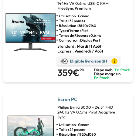
144Hz VA 0.6ms USB-C KVM
FreeSync Premium
Utilisation : Gamer
Taille : 32 pouces
Résolution : 3840x2160
Type d'écran : Plat
Temps de Réponse : 0.6 ms
Connecteur : Display Port
Standard :
Mardi 11 Août
Express :
Vendredi 7 Août
Eligible livraison 2H
?
359€
90
Dispo web :
En Stock
Dispo magasin :
En Stock
Ecran PC
Philips
Evnia 3000 - 24.5" FHD
240Hz VA 0.5ms Pivot Adaptive
Sync
Utilisation : Gamer
Taille : 24 pouces
Résolution : 1920x1080