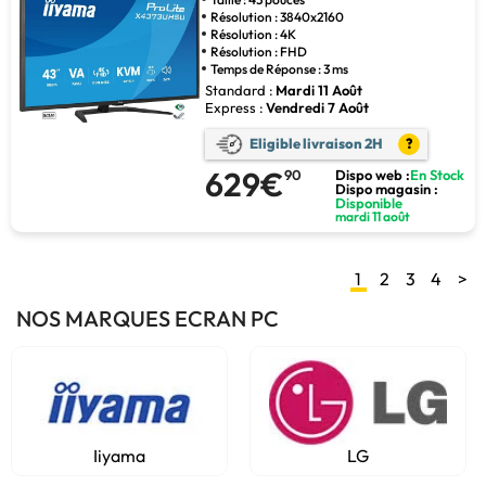
Résolution : 3840x2160
Résolution : 4K
Résolution : FHD
Temps de Réponse : 3 ms
Standard :
Mardi 11 Août
Express :
Vendredi 7 Août
Eligible livraison 2H
?
629€
90
Dispo web :
En Stock
Dispo magasin :
Disponible
mardi 11 août
1
2
3
4
>
NOS MARQUES ECRAN PC
Iiyama
LG