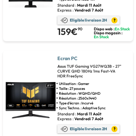
Standard :
Mardi 11 Août
Express :
Vendredi 7 Août
Eligible livraison 2H
?
159€
90
Dispo web :
En Stock
Dispo magasin :
En Stock
Ecran PC
Asus
TUF Gaming VG27WQ3B - 27"
CURVE QHD 180Hz 1ms Fast-VA
HDR FreeSync
Utilisation : Gamer
Taille : 27 pouces
Résolution : WQHD/QHD
Résolution : 2560x1440
Type d'écran : Incurvé
Sync Techno. : Adaptive Sync
Standard :
Mardi 11 Août
Express :
Vendredi 7 Août
Eligible livraison 2H
?