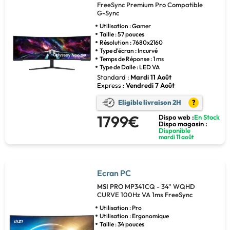
FreeSync Premium Pro Compatible
G-Sync
Utilisation : Gamer
Taille : 57 pouces
Résolution : 7680x2160
Type d'écran : Incurvé
Temps de Réponse : 1 ms
Type de Dalle : LED VA
Standard :
Mardi 11 Août
Express :
Vendredi 7 Août
Eligible livraison 2H
?
1799€
Dispo web :
En Stock
Dispo magasin :
Disponible
mardi 11 août
Ecran PC
MSI
PRO MP341CQ - 34" WQHD
CURVE 100Hz VA 1ms FreeSync
Utilisation : Pro
Utilisation : Ergonomique
Taille : 34 pouces