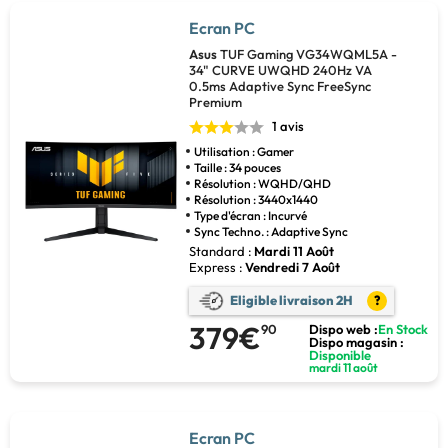
Ecran PC
Asus
TUF Gaming VG34WQML5A -
34" CURVE UWQHD 240Hz VA
0.5ms Adaptive Sync FreeSync
Premium
1 avis
Utilisation : Gamer
Taille : 34 pouces
Résolution : WQHD/QHD
Résolution : 3440x1440
Type d'écran : Incurvé
Sync Techno. : Adaptive Sync
Standard :
Mardi 11 Août
Express :
Vendredi 7 Août
Eligible livraison 2H
?
379€
90
Dispo web :
En Stock
Dispo magasin :
Disponible
mardi 11 août
Ecran PC