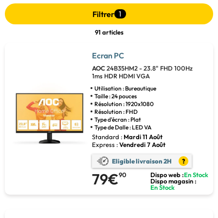
Filtrer
1
91 articles
Ecran PC
AOC
24B35HM2 - 23.8" FHD 100Hz
1ms HDR HDMI VGA
Utilisation : Bureautique
Taille : 24 pouces
Résolution : 1920x1080
Résolution : FHD
Type d'écran : Plat
Type de Dalle : LED VA
Standard :
Mardi 11 Août
Express :
Vendredi 7 Août
Eligible livraison 2H
?
79€
90
Dispo web :
En Stock
Dispo magasin :
En Stock