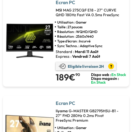
Ecran PC
MSI
MAG 275CQF E18 - 27" CURVE
QHD 180Hz Fast VA 0.5ms FreeSync
Utilisation : Gamer
Taille : 27 pouces
Résolution : WQHD/QHD
Résolution : 2560x1440
Type d'écran : Incurvé
Sync Techno. : Adaptive Sync
Standard :
Mardi 11 Août
Express :
Vendredi 7 Août
Eligible livraison 2H
?
189€
90
Dispo web :
En Stock
Dispo magasin :
En Stock
Ecran PC
Iiyama
G-MASTER GB2795HSU-B1 -
27" FHD 280Hz 0.2ms Pivot
FreeSync Premium
Utilisation : Gamer