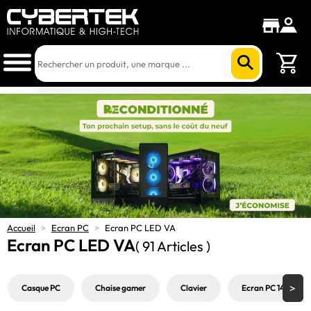
Accueil
>
Ecran PC
>
Ecran PC LED VA
Ecran PC LED VA
( 91 Articles )
Casque PC
Chaise gamer
Clavier
Ecran PC 144Hz