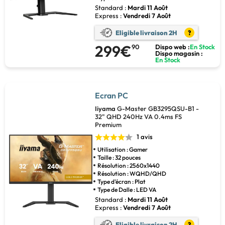
Standard :
Mardi 11 Août
Express :
Vendredi 7 Août
Eligible livraison 2H
?
299€
90
Dispo web :
En Stock
Dispo magasin :
En Stock
Ecran PC
Iiyama
G-Master GB3295QSU-B1 -
32" QHD 240Hz VA 0.4ms FS
Premium
1 avis
Utilisation : Gamer
Taille : 32 pouces
Résolution : 2560x1440
Résolution : WQHD/QHD
Type d'écran : Plat
Type de Dalle : LED VA
Standard :
Mardi 11 Août
Express :
Vendredi 7 Août
Eligible livraison 2H
?