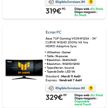
Eligible livraison 2H
?
319€
90
Dispo web :
En Stock
Dispo magasin :
En Stock
Ecran PC
Asus
TUF Gaming VG34WQ5A - 34"
CURVE WQHD 200Hz VA 1ms
HDR10 Adaptive Sync
Utilisation : Gamer
Taille : 34 pouces
Résolution : 3440x1440
Résolution : WQHD/QHD
Type d'écran : Incurvé
Type de Dalle : LED VA
Standard :
Mardi 11 Août
Express :
Vendredi 7 Août
Eligible livraison 2H
?
329€
99
Dispo web :
En Stock
Dispo magasin :
Disponible
mardi 11 août