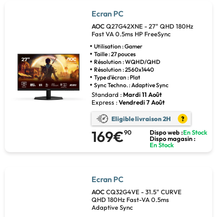
Ecran PC
AOC
Q27G42XNE - 27" QHD 180Hz
Fast VA 0.5ms HP FreeSync
Utilisation : Gamer
Taille : 27 pouces
Résolution : WQHD/QHD
Résolution : 2560x1440
Type d'écran : Plat
Sync Techno. : Adaptive Sync
Standard :
Mardi 11 Août
Express :
Vendredi 7 Août
Eligible livraison 2H
?
169€
90
Dispo web :
En Stock
Dispo magasin :
En Stock
Ecran PC
AOC
CQ32G4VE - 31.5" CURVE
QHD 180Hz Fast-VA 0.5ms
Adaptive Sync