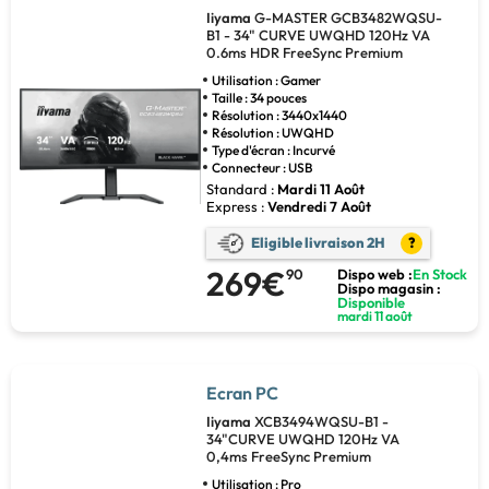
Iiyama
G-MASTER GCB3482WQSU-
B1 - 34" CURVE UWQHD 120Hz VA
0.6ms HDR FreeSync Premium
Utilisation : Gamer
Taille : 34 pouces
Résolution : 3440x1440
Résolution : UWQHD
Type d'écran : Incurvé
Connecteur : USB
Standard :
Mardi 11 Août
Express :
Vendredi 7 Août
Eligible livraison 2H
?
269€
90
Dispo web :
En Stock
Dispo magasin :
Disponible
mardi 11 août
Ecran PC
Iiyama
XCB3494WQSU-B1 -
34"CURVE UWQHD 120Hz VA
0,4ms FreeSync Premium
Utilisation : Pro