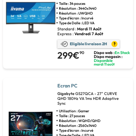
Taille : 34 pouces
Résolution : 3440x1440
Résolution : UWQHD
Type d'écran : Incurvé
Type de Dalle : LED VA
Standard :
Mardi 11 Août
Express :
Vendredi 7 Août
Eligible livraison 2H
?
299€
90
Dispo web :
En Stock
Dispo magasin :
Disponible
mardi 11 août
Ecran PC
Gigabyte
GS27QCA - 27" CURVE
QHD 180Hz VA 1ms HDR Adaptive
Sync
Utilisation : Gamer
Taille : 27 pouces
Résolution : WQHD/QHD
Résolution : 2560x1440
Type d'écran : Incurvé
Type de Dalle : LED VA