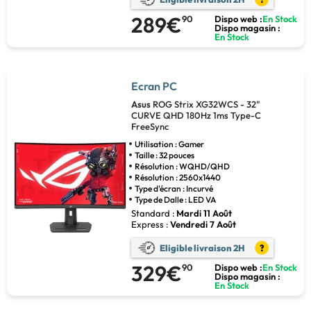
289€
90
Dispo web :
En Stock
Dispo magasin :
En Stock
Ecran PC
Asus
ROG Strix XG32WCS - 32"
CURVE QHD 180Hz 1ms Type-C
FreeSync
Utilisation : Gamer
Taille : 32 pouces
Résolution : WQHD/QHD
Résolution : 2560x1440
Type d'écran : Incurvé
Type de Dalle : LED VA
Standard :
Mardi 11 Août
Express :
Vendredi 7 Août
Eligible livraison 2H
?
329€
90
Dispo web :
En Stock
Dispo magasin :
En Stock