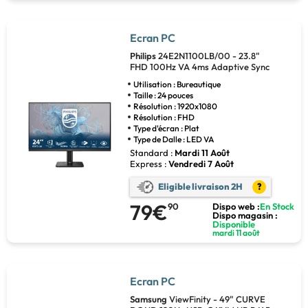
Ecran PC
Philips
24E2N1100LB/00 - 23.8"
FHD 100Hz VA 4ms Adaptive Sync
Utilisation : Bureautique
Taille : 24 pouces
Résolution : 1920x1080
Résolution : FHD
Type d'écran : Plat
Type de Dalle : LED VA
Standard :
Mardi 11 Août
Express :
Vendredi 7 Août
Eligible livraison 2H
?
79€
90
Dispo web :
En Stock
Dispo magasin :
Disponible
mardi 11 août
Ecran PC
Samsung
ViewFinity - 49" CURVE