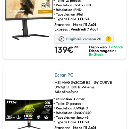
Taille : 27 pouces
Résolution : 1920x1080
Résolution : FHD
Type d'écran : Plat
Type de Dalle : LED VA
Standard :
Mardi 11 Août
Express :
Vendredi 7 Août
Eligible livraison 2H
?
139€
90
Dispo web :
En Stock
Dispo magasin :
En Stock
Ecran PC
MSI
MAG 342CQR E2 - 34"CURVE
UWQHD 180Hz VA 4ms
AdaptiveSync
Utilisation : Gamer
Taille : 34 pouces
Résolution : UWQHD
Résolution : 3440x1440
Type d'écran : Incurvé
Type de Dalle : LED VA
Standard :
Mardi 11 Août