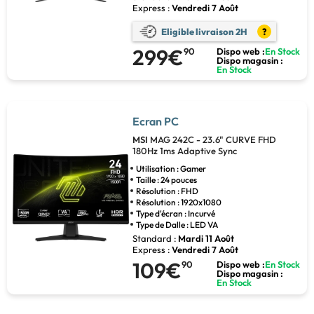
Express :
Vendredi 7 Août
Eligible livraison 2H
?
299€
90
Dispo web :
En Stock
Dispo magasin :
En Stock
Ecran PC
MSI
MAG 242C - 23.6" CURVE FHD
180Hz 1ms Adaptive Sync
Utilisation : Gamer
Taille : 24 pouces
Résolution : FHD
Résolution : 1920x1080
Type d'écran : Incurvé
Type de Dalle : LED VA
Standard :
Mardi 11 Août
Express :
Vendredi 7 Août
109€
90
Dispo web :
En Stock
Dispo magasin :
En Stock