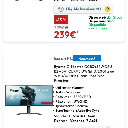
Eligible livraison 2H
?
Dispo web :
En Stock
-13 %
Dispo magasin :
Disponible
275€
91
mardi 11 août
239€
11
Ecran PC
Nouveauté
Iiyama
G-Master GCB3484WQSU-
B2 - 34" CURVE UWQHD/200Hz ou
WHD/400Hz 0.6ms FreeSync
Premium
Utilisation : Gamer
Taille : 34 pouces
Résolution : 3440x1440
Résolution : UWQHD
Type d'écran : Incurvé
Sync Techno. : Adaptive Sync
Standard :
Mardi 11 Août
Express :
Vendredi 7 Août