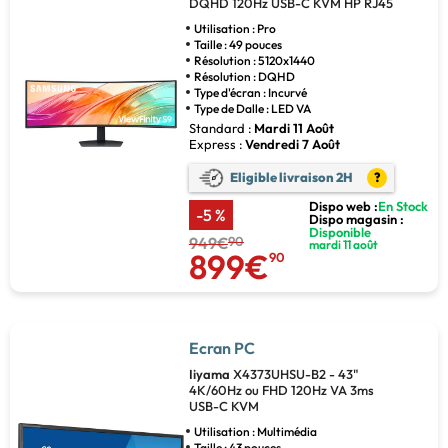
DQHD 120Hz USB-C KVM HP RJ45
Utilisation : Pro
Taille : 49 pouces
Résolution : 5120x1440
Résolution : DQHD
Type d'écran : Incurvé
Type de Dalle : LED VA
Standard :
Mardi 11 Août
Express :
Vendredi 7 Août
Eligible livraison 2H
?
Dispo web :
En Stock
-5 %
Dispo magasin :
Disponible
949€
90
mardi 11 août
899€
90
Ecran PC
Iiyama
X4373UHSU-B2 - 43"
4K/60Hz ou FHD 120Hz VA 3ms
USB-C KVM
Utilisation : Multimédia
Taille : 43 pouces