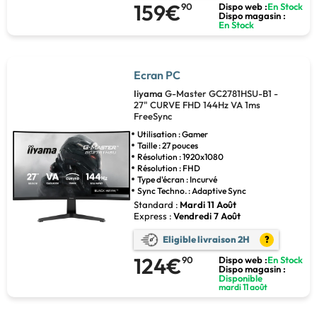
159€
90
Dispo web :
En Stock
Dispo magasin :
En Stock
Ecran PC
Iiyama
G-Master GC2781HSU-B1 -
27" CURVE FHD 144Hz VA 1ms
FreeSync
Utilisation : Gamer
Taille : 27 pouces
Résolution : 1920x1080
Résolution : FHD
Type d'écran : Incurvé
Sync Techno. : Adaptive Sync
Standard :
Mardi 11 Août
Express :
Vendredi 7 Août
Eligible livraison 2H
?
124€
90
Dispo web :
En Stock
Dispo magasin :
Disponible
mardi 11 août