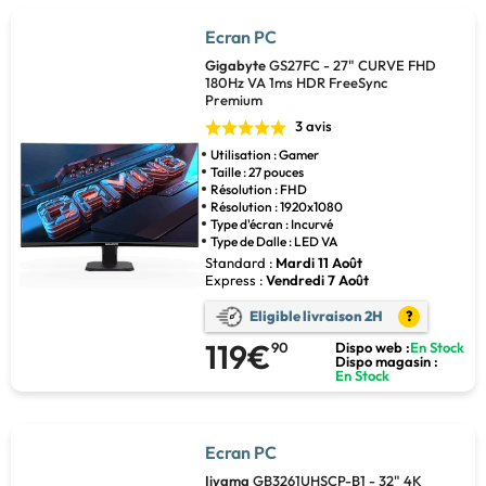
Ecran PC
Gigabyte
GS27FC - 27" CURVE FHD
180Hz VA 1ms HDR FreeSync
Premium
3 avis
Utilisation : Gamer
Taille : 27 pouces
Résolution : FHD
Résolution : 1920x1080
Type d'écran : Incurvé
Type de Dalle : LED VA
Standard :
Mardi 11 Août
Express :
Vendredi 7 Août
Eligible livraison 2H
?
119€
90
Dispo web :
En Stock
Dispo magasin :
En Stock
Ecran PC
Iiyama
GB3261UHSCP-B1 - 32" 4K