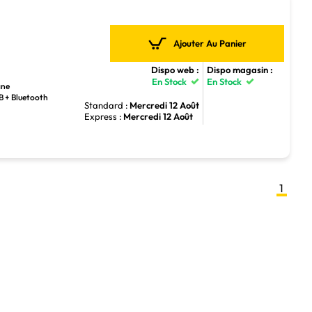
Ajouter Au Panier
Dispo web :
Dispo magasin :
En Stock
En Stock
ane
SB + Bluetooth
Standard :
Mercredi 12 Août
Express :
Mercredi 12 Août
1