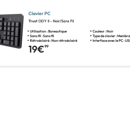
Clavier PC
Trust
ODY II - Noir/Sans Fil
Utilisation : Bureautique
Couleur : Noir
Sans fil : Sans fil
Type de clavier : Membr
Rétroéclairé : Non rétroéclairé
Interface avec le PC : U
19€
99