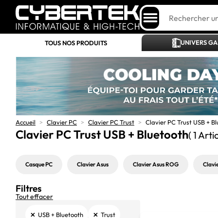
UNIVERS G
TOUS NOS PRODUITS
Accueil
>
Clavier PC
>
Clavier PC Trust
>
Clavier PC Trust USB + B
Clavier PC Trust USB + Bluetooth
( 1 Arti
Casque PC
Clavier Asus
Clavier Asus ROG
Clavi
Filtres
Tout effacer
×
×
USB + Bluetooth
Trust