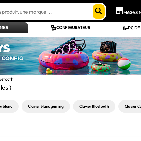
MAGASI
AMER
CONFIGURATEUR
PC DE
luetooth
cles )
er blanc
Clavier blanc gaming
Clavier Bluetooth
Clavier C