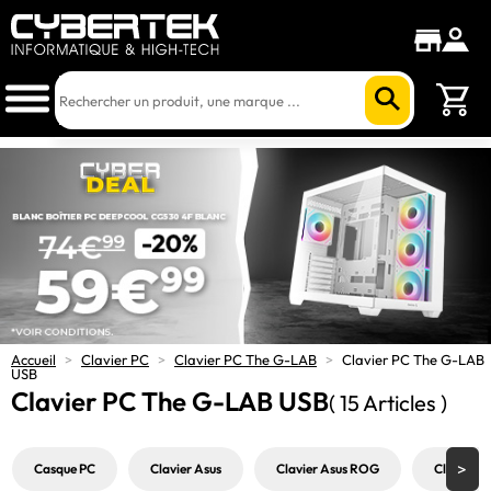
Accueil
>
Clavier PC
>
Clavier PC The G-LAB
>
Clavier PC The G-LAB
USB
Clavier PC The G-LAB USB
( 15 Articles )
Casque PC
Clavier Asus
Clavier Asus ROG
Clavier b