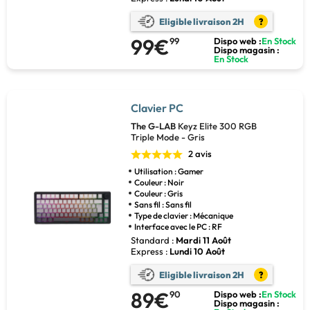
Eligible livraison 2H
?
99€
99
Dispo web :
En Stock
Dispo magasin :
En Stock
Clavier PC
The G-LAB
Keyz Elite 300 RGB
Triple Mode - Gris
2 avis
Utilisation : Gamer
Couleur : Noir
Couleur : Gris
Sans fil : Sans fil
Type de clavier : Mécanique
Interface avec le PC : RF
Standard :
Mardi 11 Août
Express :
Lundi 10 Août
Eligible livraison 2H
?
89€
90
Dispo web :
En Stock
Dispo magasin :