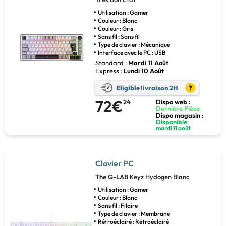
Utilisation : Gamer
Couleur : Blanc
Couleur : Gris
Sans fil : Sans fil
Type de clavier : Mécanique
Interface avec le PC : USB
Standard :
Mardi 11 Août
Express :
Lundi 10 Août
Eligible livraison 2H
?
72€
24
Dispo web :
Dernière Pièce
Dispo magasin :
Disponible
mardi 11 août
Clavier PC
The G-LAB
Keyz Hydogen Blanc
Utilisation : Gamer
Couleur : Blanc
Sans fil : Filaire
Type de clavier : Membrane
Rétroéclairé : Rétroéclairé