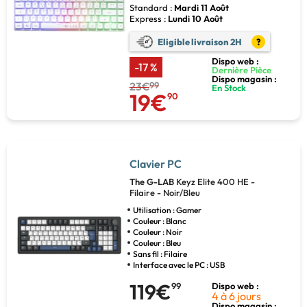
Standard :
Mardi 11 Août
Express :
Lundi 10 Août
Eligible livraison 2H
?
Dispo web :
-17 %
Dernière Pièce
Dispo magasin :
23€
99
En Stock
19€
90
Clavier PC
The G-LAB
Keyz Elite 400 HE -
Filaire - Noir/Bleu
Utilisation : Gamer
Couleur : Blanc
Couleur : Noir
Couleur : Bleu
Sans fil : Filaire
Interface avec le PC : USB
119€
99
Dispo web :
4 à 6 jours
Dispo magasin :