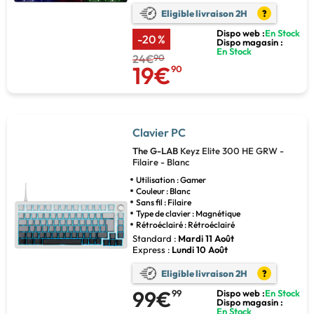
Eligible livraison 2H
?
Dispo web :
En Stock
-20 %
Dispo magasin :
En Stock
24€
90
19€
90
Clavier PC
The G-LAB
Keyz Elite 300 HE GRW -
Filaire - Blanc
Utilisation : Gamer
Couleur : Blanc
Sans fil : Filaire
Type de clavier : Magnétique
Rétroéclairé : Rétroéclairé
Standard :
Mardi 11 Août
Express :
Lundi 10 Août
Eligible livraison 2H
?
99€
99
Dispo web :
En Stock
Dispo magasin :
En Stock