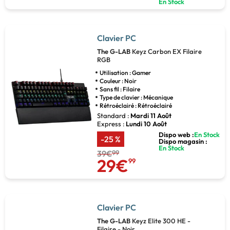
En Stock
Clavier PC
The G-LAB
Keyz Carbon EX Filaire
RGB
Utilisation : Gamer
Couleur : Noir
Sans fil : Filaire
Type de clavier : Mécanique
Rétroéclairé : Rétroéclairé
Standard :
Mardi 11 Août
Express :
Lundi 10 Août
Dispo web :
En Stock
-25 %
Dispo magasin :
En Stock
39€
99
29€
99
Clavier PC
The G-LAB
Keyz Elite 300 HE -
Filaire - Noir