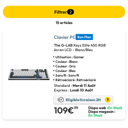
Filtrer
2
15 articles
Clavier PC
Bon Plan
The G-LAB
Keyz Elite 450 RGB
écran LCD - Blanc/Bleu
Utilisation : Gamer
Couleur : Blanc
Couleur : Gris
Couleur : Bleu
Sans fil : Sans fil
Rétroéclairé : Rétroéclairé
Standard :
Mardi 11 Août
Express :
Lundi 10 Août
Eligible livraison 2H
?
109€
99
Dispo web :
En Stock
Dispo magasin :
En Stock