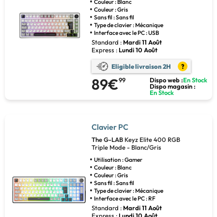
Couleur : Blanc
Couleur : Gris
Sans fil : Sans fil
Type de clavier : Mécanique
Interface avec le PC : USB
Standard :
Mardi 11 Août
Express :
Lundi 10 Août
Eligible livraison 2H
?
89€
99
Dispo web :
En Stock
Dispo magasin :
En Stock
Clavier PC
The G-LAB
Keyz Elite 400 RGB
Triple Mode - Blanc/Gris
Utilisation : Gamer
Couleur : Blanc
Couleur : Gris
Sans fil : Sans fil
Type de clavier : Mécanique
Interface avec le PC : RF
Standard :
Mardi 11 Août
Express :
Lundi 10 Août