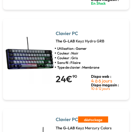
En Stock
Clavier PC
The G-LAB
Keyz Hydro GRB
Utilisation : Gamer
Couleur : Noir
Couleur : Gris
Sans fil : Filaire
Type de clavier : Membrane
24€
90
Dispo web :
4 à 6 jours
Dispo magasin :
10 à 12 jours
Clavier PC
déstockage
The G-LAB
Keyz Mercury Colors