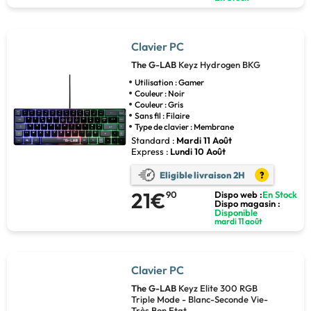
Clavier PC
The G-LAB
Keyz Hydrogen BKG
Utilisation : Gamer
Couleur : Noir
Couleur : Gris
Sans fil : Filaire
Type de clavier : Membrane
Standard :
Mardi 11 Août
Express :
Lundi 10 Août
Eligible livraison 2H
?
21€
90
Dispo web :
En Stock
Dispo magasin :
Disponible
mardi 11 août
Clavier PC
The G-LAB
Keyz Elite 300 RGB
Triple Mode - Blanc-Seconde Vie-
Très Bon Etat