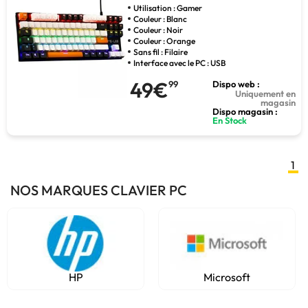
Utilisation : Gamer
Couleur : Blanc
Couleur : Noir
Couleur : Orange
Sans fil : Filaire
Interface avec le PC : USB
49€
99
Dispo web :
Uniquement en
magasin
Dispo magasin :
En Stock
1
NOS MARQUES CLAVIER PC
HP
Microsoft