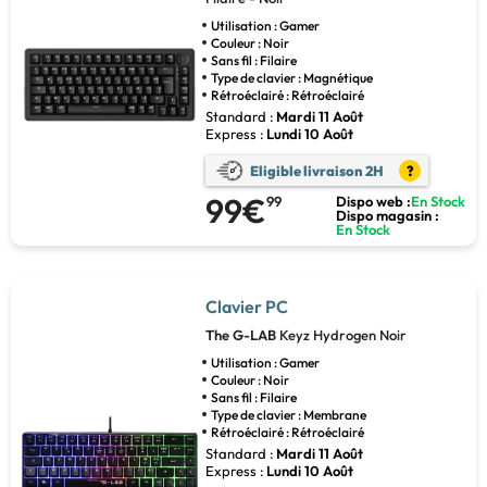
Utilisation : Gamer
Couleur : Noir
Sans fil : Filaire
Type de clavier : Magnétique
Rétroéclairé : Rétroéclairé
Standard :
Mardi 11 Août
Express :
Lundi 10 Août
Eligible livraison 2H
?
99€
99
Dispo web :
En Stock
Dispo magasin :
En Stock
Clavier PC
The G-LAB
Keyz Hydrogen Noir
Utilisation : Gamer
Couleur : Noir
Sans fil : Filaire
Type de clavier : Membrane
Rétroéclairé : Rétroéclairé
Standard :
Mardi 11 Août
Express :
Lundi 10 Août