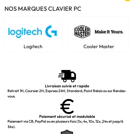
NOS MARQUES CLAVIER PC
ch
Cooler Master
Port
Livraison suivie et rapide
Retrait 1H, Coursier 2H, Express 24H, Standard, Point Relais ou sur Rendez-
vous.
Paiement sécurisé et modulable
Paiement via CB, PayPal ou en plusieurs fois (3x, 4x, 10x, 12x, 24x et jusqu’à
36x).