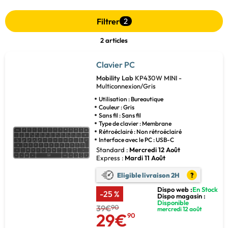
Filtrer
2
2 articles
Clavier PC
Mobility Lab
KP430W MINI -
Multiconnexion/Gris
Utilisation : Bureautique
Couleur : Gris
Sans fil : Sans fil
Type de clavier : Membrane
Rétroéclairé : Non rétroéclairé
Interface avec le PC : USB-C
Standard :
Mercredi 12 Août
Express :
Mardi 11 Août
Eligible livraison 2H
?
Dispo web :
En Stock
-25 %
Dispo magasin :
Disponible
39€
90
mercredi 12 août
29€
90