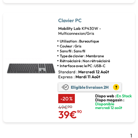
Clavier PC
Mobility Lab
KP430W -
Multiconnexion/Gris
Utilisation : Bureautique
Couleur : Gris
Sans fil : Sans fil
Type de clavier : Membrane
Rétroéclairé : Non rétroéclairé
Interface avec le PC : USB-C
Standard :
Mercredi 12 Août
Express :
Mardi 11 Août
Eligible livraison 2H
?
Dispo web :
En Stock
-20 %
Dispo magasin :
Disponible
49€
90
mercredi 12 août
39€
90
1