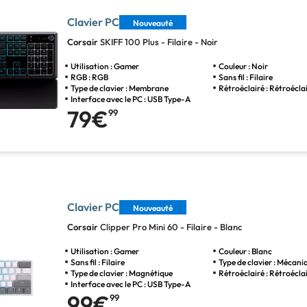
Clavier PC
Nouveauté
Corsair
SKIFF 100 Plus - Filaire - Noir
Utilisation : Gamer
Couleur : Noir
RGB : RGB
Sans fil : Filaire
Type de clavier : Membrane
Rétroéclairé : Rétroécla
Interface avec le PC : USB Type-A
79€
99
Clavier PC
Nouveauté
Corsair
Clipper Pro Mini 60 - Filaire - Blanc
Utilisation : Gamer
Couleur : Blanc
Sans fil : Filaire
Type de clavier : Mécani
Type de clavier : Magnétique
Rétroéclairé : Rétroécla
Interface avec le PC : USB Type-A
99€
99