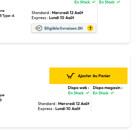
En Stock
En Stock
ane
Standard :
Mercredi 12 Août
SB Type-A
Express :
Lundi 10 Août
Eligible livraison 2H
?
Ajouter Au Panier
Dispo web :
Dispo magasin :
En Stock
En Stock
que
SB
Standard :
Mercredi 12 Août
Express :
Lundi 10 Août