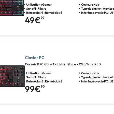
Utilisation : Gamer
Couleur : Noir
Sans fil : Filaire
Type de clavier : Membr
Rétroéclairé : Rétroéclairé
Interface avec le PC : U
49€
99
Clavier PC
Corsair
K70 Core TKL Noir Filaire - RGB/MLX RED
Utilisation : Gamer
Couleur : Noir
Sans fil : Filaire
Type de clavier : Mécani
Rétroéclairé : Rétroéclairé
Interface avec le PC : U
99€
90