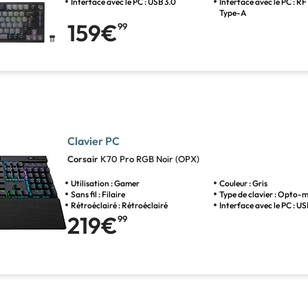
Interface avec le PC : USB 3.0
Interface avec le PC : R
Type-A
159€
99
Clavier PC
Corsair
K70 Pro RGB Noir (OPX)
Utilisation : Gamer
Couleur : Gris
Sans fil : Filaire
Type de clavier : Opto-
Rétroéclairé : Rétroéclairé
Interface avec le PC : U
219€
99