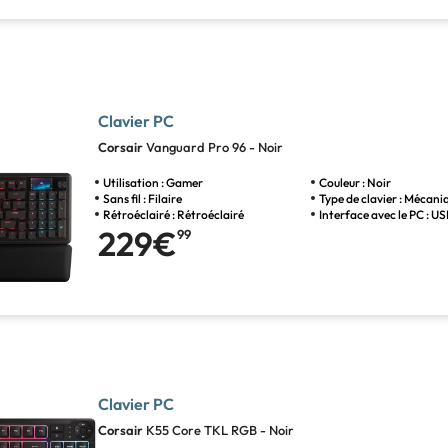
Clavier PC
Corsair
Vanguard Pro 96 - Noir
Utilisation : Gamer
Couleur : Noir
Sans fil : Filaire
Type de clavier : Mécani
Rétroéclairé : Rétroéclairé
Interface avec le PC : U
229€
99
Clavier PC
Corsair
K55 Core TKL RGB - Noir