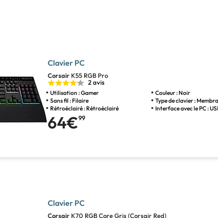
Clavier PC
Corsair
K55 RGB Pro
2 avis
Utilisation : Gamer
Couleur : Noir
Sans fil : Filaire
Type de clavier : Membr
Rétroéclairé : Rétroéclairé
Interface avec le PC : US
64€
99
Clavier PC
Corsair
K70 RGB Core Gris (Corsair Red)