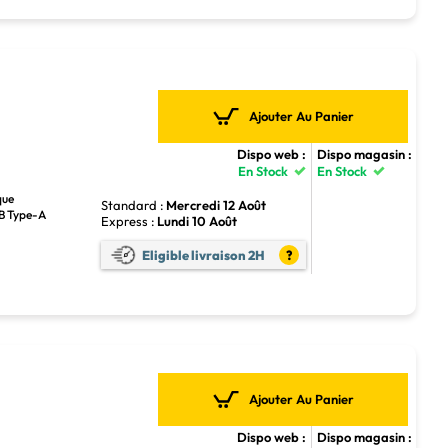
Ajouter Au Panier
Dispo web :
Dispo magasin :
En Stock
En Stock
que
Standard :
Mercredi 12 Août
SB Type-A
Express :
Lundi 10 Août
Eligible livraison 2H
?
Ajouter Au Panier
Dispo web :
Dispo magasin :