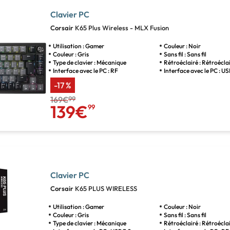
Clavier PC
Corsair
K65 Plus Wireless - MLX Fusion
Utilisation : Gamer
Couleur : Noir
Couleur : Gris
Sans fil : Sans fil
Type de clavier : Mécanique
Rétroéclairé : Rétroécla
Interface avec le PC : RF
Interface avec le PC : U
-17 %
169€
99
139€
99
Clavier PC
Corsair
K65 PLUS WIRELESS
Utilisation : Gamer
Couleur : Noir
Couleur : Gris
Sans fil : Sans fil
Type de clavier : Mécanique
Rétroéclairé : Rétroécla