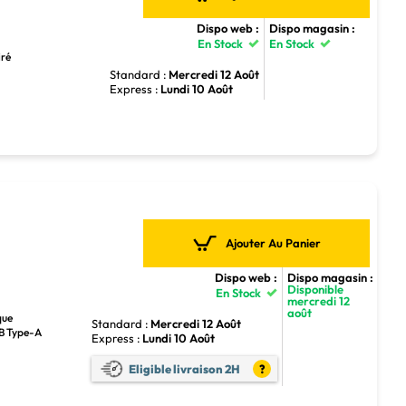
Dispo web :
Dispo magasin :
En Stock
En Stock
iré
Standard :
Mercredi 12 Août
Express :
Lundi 10 Août
Ajouter Au Panier
Dispo web :
Dispo magasin :
Disponible
En Stock
mercredi 12
août
que
Standard :
Mercredi 12 Août
SB Type-A
Express :
Lundi 10 Août
Eligible livraison 2H
?