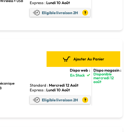
F Wireless + USB
Express :
Lundi 10 Août
Eligible livraison 2H
?
Ajouter Au Panier
Dispo web :
Dispo magasin :
Disponible
En Stock
mercredi 12
août
mécanique
Standard :
Mercredi 12 Août
SB
Express :
Lundi 10 Août
Eligible livraison 2H
?