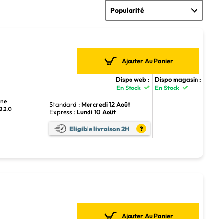
Ajouter Au Panier
Dispo web :
Dispo magasin :
En Stock
En Stock
ane
Standard :
Mercredi 12 Août
B 2.0
Express :
Lundi 10 Août
Eligible livraison 2H
?
Ajouter Au Panier