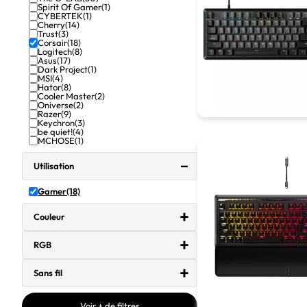
Spirit Of Gamer
(1)
CYBERTEK
(1)
Cherry
(14)
Trust
(3)
Corsair
(18)
Logitech
(8)
Asus
(17)
Dark Project
(1)
MSI
(4)
Hator
(8)
Cooler Master
(2)
Oniverse
(2)
Razer
(9)
Keychron
(3)
be quiet!
(4)
MCHOSE
(1)
Utilisation
Gamer
(18)
Couleur
RGB
Sans fil
Voir + de filtres