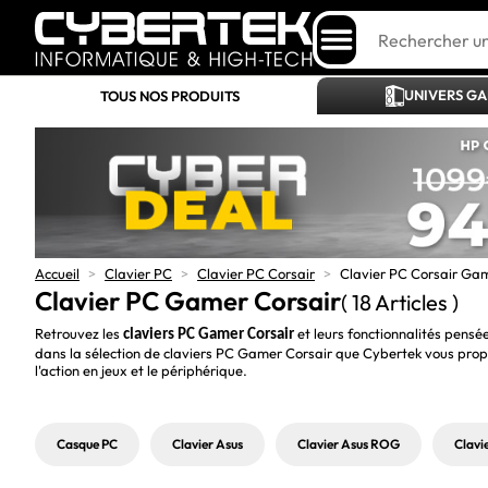
UNIVERS G
TOUS NOS PRODUITS
Accueil
>
Clavier PC
>
Clavier PC Corsair
>
Clavier PC Corsair Ga
Clavier PC Gamer Corsair
( 18 Articles )
Retrouvez les 
 et leurs fonctionnalités pen
claviers PC Gamer Corsair
dans la sélection de claviers PC Gamer Corsair que Cybertek vous propos
l'action en jeux et le périphérique. 
Casque PC
Clavier Asus
Clavier Asus ROG
Clavi