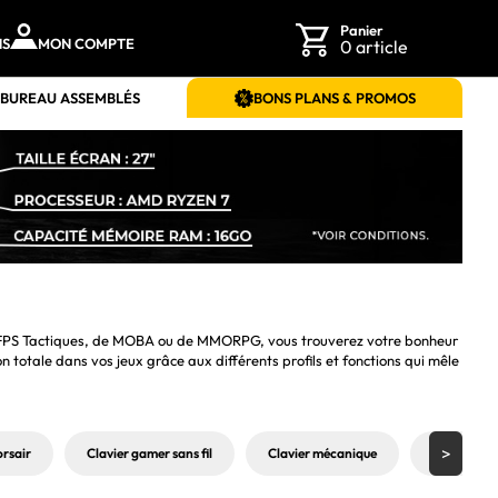
Panier
NS
MON COMPTE
0 article
 BUREAU ASSEMBLÉS
BONS PLANS & PROMOS
 de FPS Tactiques, de MOBA ou de MMORPG, vous trouverez votre bonheur 
totale dans vos jeux grâce aux différents profils et fonctions qui mêle 
orsair
Clavier gamer sans fil
Clavier mécanique
Clavier PC