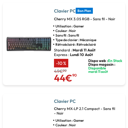
Clavier PC
Bon Plan
Cherry
MX 3.0S RGB - Sans fil - Noir
Utilisation : Gamer
Couleur : Noir
Sans fil : Sans fil
Type de clavier : Mécanique
Rétroéclairé : Rétroéclairé
Standard :
Mardi 11 Août
Express :
Lundi 10 Août
Dispo web :
En Stock
-10 %
Dispo magasin :
Disponible
49€
99
mardi 11 août
44€
90
Clavier PC
Cherry
MX-LP 2.1 Compact - Sans fil
- Noir
Utilisation : Gamer
Couleur : Noir