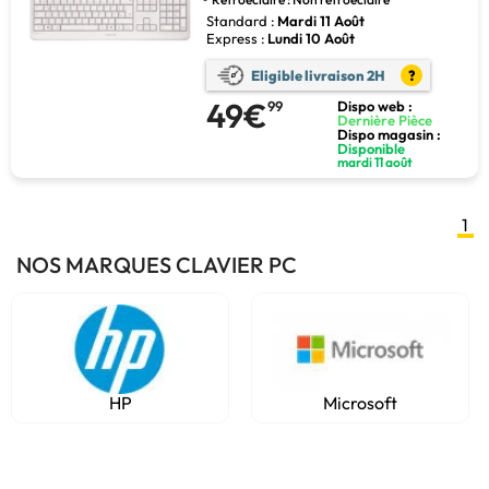
Standard :
Mardi 11 Août
Express :
Lundi 10 Août
Eligible livraison 2H
?
49€
99
Dispo web :
Dernière Pièce
Dispo magasin :
Disponible
mardi 11 août
1
NOS MARQUES CLAVIER PC
HP
Microsoft