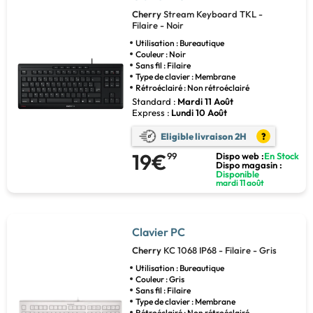
Cherry
Stream Keyboard TKL -
Filaire - Noir
Utilisation : Bureautique
Couleur : Noir
Sans fil : Filaire
Type de clavier : Membrane
Rétroéclairé : Non rétroéclairé
Standard :
Mardi 11 Août
Express :
Lundi 10 Août
Eligible livraison 2H
?
19€
99
Dispo web :
En Stock
Dispo magasin :
Disponible
mardi 11 août
Clavier PC
Cherry
KC 1068 IP68 - Filaire - Gris
Utilisation : Bureautique
Couleur : Gris
Sans fil : Filaire
Type de clavier : Membrane
Rétroéclairé : Non rétroéclairé