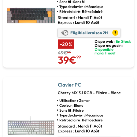
Sans fil : Sans fil
Type de clavier : Mécanique
Rétroéclairé : Rétroéclairé
Standard :
Mardi 11 Août
Express :
Lundi 10 Août
Eligible livraison 2H
?
Dispo web :
En Stock
-20 %
Dispo magasin :
Disponible
49€
99
mardi 11 août
39€
99
Clavier PC
Cherry
MX 3.1 RGB - Filaire - Blanc
Utilisation : Gamer
Couleur : Blanc
Sans fil : Filaire
Type de clavier : Mécanique
Rétroéclairé : Rétroéclairé
Standard :
Mardi 11 Août
Express :
Lundi 10 Août