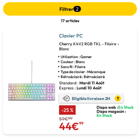
Filtrer
2
17 articles
Clavier PC
Cherry
K4V2 RGB TKL - Filaire -
Blanc
Utilisation : Gamer
Couleur : Blanc
Sans fil : Filaire
Type de clavier : Mécanique
Rétroéclairé : Rétroéclairé
Standard :
Mardi 11 Août
Express :
Lundi 10 Août
Eligible livraison 2H
?
Dispo web :
En Stock
-25 %
Dispo magasin :
En Stock
59€
99
44€
99