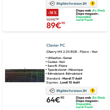
Eligible livraison 2H
?
Dispo web :
En Stock
-18 %
Dispo magasin :
Disponible
109€
99
mardi 11 août
89€
90
Clavier PC
Cherry
MX 2.0S RGB - Filaire - Noir
Utilisation : Gamer
Couleur : Noir
Sans fil : Filaire
Type de clavier : Mécanique
Rétroéclairé : Rétroéclairé
Standard :
Mardi 11 Août
Express :
Lundi 10 Août
Eligible livraison 2H
?
64€
90
Dispo web :
En Stock
Dispo magasin :
Disponible
mardi 11 août