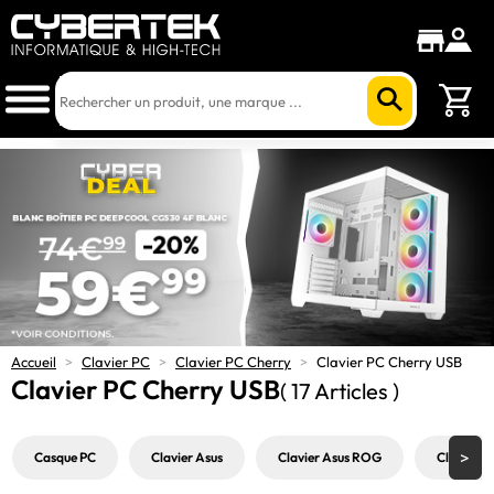
Accueil
>
Clavier PC
>
Clavier PC Cherry
>
Clavier PC Cherry USB
Clavier PC Cherry USB
( 17 Articles )
Casque PC
Clavier Asus
Clavier Asus ROG
Clavier b