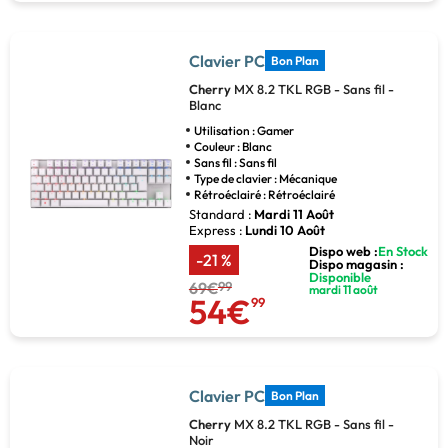
Clavier PC
Bon Plan
Cherry
MX 8.2 TKL RGB - Sans fil -
Blanc
Utilisation : Gamer
Couleur : Blanc
Sans fil : Sans fil
Type de clavier : Mécanique
Rétroéclairé : Rétroéclairé
Standard :
Mardi 11 Août
Express :
Lundi 10 Août
Dispo web :
En Stock
-21 %
Dispo magasin :
Disponible
69€
99
mardi 11 août
54€
99
Clavier PC
Bon Plan
Cherry
MX 8.2 TKL RGB - Sans fil -
Noir