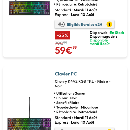
Rétroéclairé : Rétroéclairé
Standard :
Mardi 11 Août
Express :
Lundi 10 Août
Eligible livraison 2H
?
Dispo web :
En Stock
-25 %
Dispo magasin :
Disponible
79€
99
mardi 11 août
59€
99
Clavier PC
Cherry
K4V2 RGB TKL - Filaire -
Noir
Utilisation : Gamer
Couleur : Noir
Sans fil : Filaire
Type de clavier : Mécanique
Rétroéclairé : Rétroéclairé
Standard :
Mardi 11 Août
Express :
Lundi 10 Août