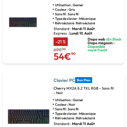
Utilisation : Gamer
Couleur : Gris
Sans fil : Sans fil
Type de clavier : Mécanique
Rétroéclairé : Rétroéclairé
Standard :
Mardi 11 Août
Express :
Lundi 10 Août
Dispo web :
En Stock
-21 %
Dispo magasin :
Disponible
69€
99
mardi 11 août
54€
90
Clavier PC
Bon Plan
Cherry
MX2A 8.2 TKL RGB - Sans fil
- Noir
Utilisation : Gamer
Couleur : Noir
Sans fil : Sans fil
Type de clavier : Mécanique
Rétroéclairé : Rétroéclairé
Standard :
Mardi 11 Août