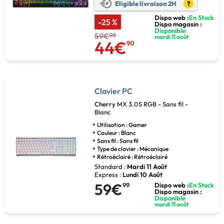
Eligible livraison 2H
?
Dispo web :
En Stock
-25 %
Dispo magasin :
Disponible
59€
99
mardi 11 août
44€
90
Clavier PC
Cherry
MX 3.0S RGB - Sans fil -
Blanc
Utilisation : Gamer
Couleur : Blanc
Sans fil : Sans fil
Type de clavier : Mécanique
Rétroéclairé : Rétroéclairé
Standard :
Mardi 11 Août
Express :
Lundi 10 Août
59€
99
Dispo web :
En Stock
Dispo magasin :
Disponible
mardi 11 août