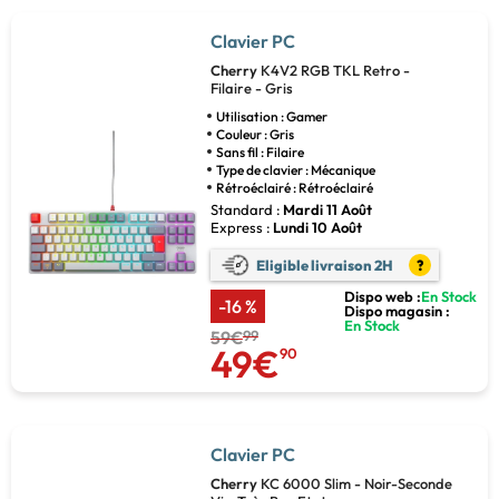
Clavier PC
Cherry
K4V2 RGB TKL Retro -
Filaire - Gris
Utilisation : Gamer
Couleur : Gris
Sans fil : Filaire
Type de clavier : Mécanique
Rétroéclairé : Rétroéclairé
Standard :
Mardi 11 Août
Express :
Lundi 10 Août
Eligible livraison 2H
?
Dispo web :
En Stock
-16 %
Dispo magasin :
En Stock
59€
99
49€
90
Clavier PC
Cherry
KC 6000 Slim - Noir-Seconde