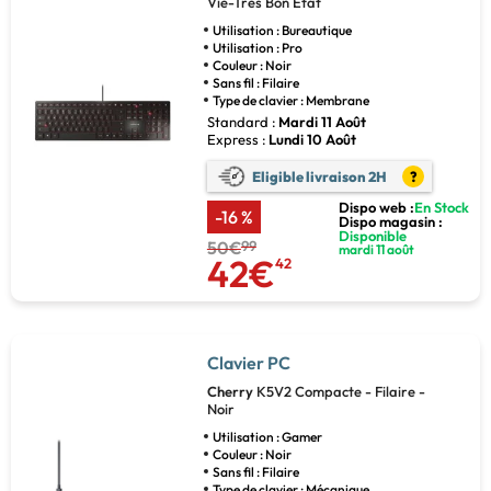
Vie-Très Bon Etat
Utilisation : Bureautique
Utilisation : Pro
Couleur : Noir
Sans fil : Filaire
Type de clavier : Membrane
Standard :
Mardi 11 Août
Express :
Lundi 10 Août
Eligible livraison 2H
?
Dispo web :
En Stock
-16 %
Dispo magasin :
Disponible
50€
99
mardi 11 août
42€
42
Clavier PC
Cherry
K5V2 Compacte - Filaire -
Noir
Utilisation : Gamer
Couleur : Noir
Sans fil : Filaire
Type de clavier : Mécanique