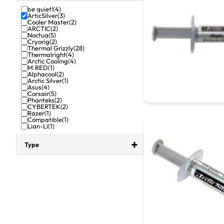
be quiet!
(4)
ArticSilver
(3)
Cooler Master
(2)
ARCTIC
(2)
Noctua
(5)
Cryorig
(2)
Thermal Grizzly
(28)
Thermalright
(4)
Arctic Cooling
(4)
M.RED
(1)
Alphacool
(2)
Arctic Silver
(1)
Asus
(4)
Corsair
(5)
Phanteks
(2)
CYBERTEK
(2)
Razer
(1)
Compatible
(1)
Lian-Li
(1)
Type