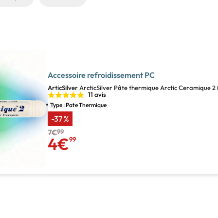
Accessoire refroidissement PC
ArticSilver
ArcticSilver Pâte thermique Arctic Ceramique 2 
11 avis
Type : Pate Thermique
-37 %
7€
99
4€
99