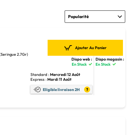
Ajouter Au Panier
(Seringue 2.7Gr)
Dispo web :
Dispo magasin :
En Stock
En Stock
Standard :
Mercredi 12 Août
Express :
Mardi 11 Août
Eligible livraison 2H
?