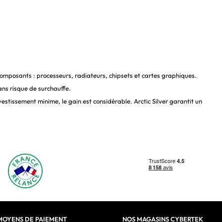
omposants : processeurs, radiateurs, chipsets et cartes graphiques.
sans risque de surchauffe.
tissement minime, le gain est considérable. Arctic Silver garantit un
ent adaptée aux
PC portables
ou aux composants qui ne sont pas
le.
tes températures.
intenir leur matériel correctement refroidi et prolonger sa durée de
MOYENS DE PAIEMENT
NOS MAGASINS CYBERTEK