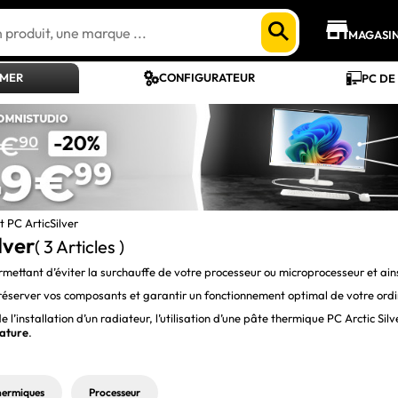
MAGASI
AMER
CONFIGURATEUR
PC DE
t PC ArticSilver
lver
( 3 Articles )
rmettant d’éviter la surchauffe de votre processeur ou microprocesseur et ains
préserver vos composants et garantir un fonctionnement optimal de votre ordi
e l’installation d’un radiateur, l’utilisation d’une pâte thermique PC Arctic Si
rature
.
hermiques
Processeur