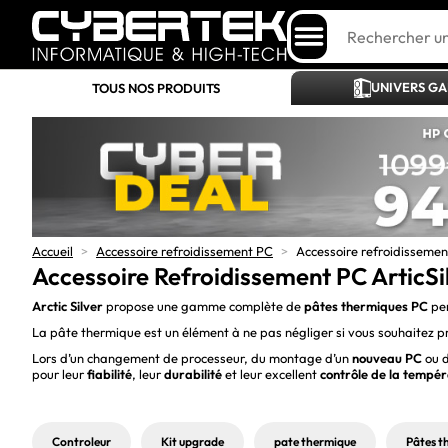
UNIVERS G
TOUS NOS PRODUITS
Accueil
>
Accessoire refroidissement PC
>
Accessoire refroidissemen
Accessoire Refroidissement PC ArticSi
Arctic Silver
propose une gamme complète de
pâtes thermiques PC
pe
La pâte thermique est un élément à ne pas négliger si vous souhaitez 
Lors d’un changement de processeur, du montage d’un
nouveau PC
ou d
pour leur
fiabilité
, leur
durabilité
et leur excellent
contrôle de la tempé
Controleur
Kit upgrade
pate thermique
Pâtes t