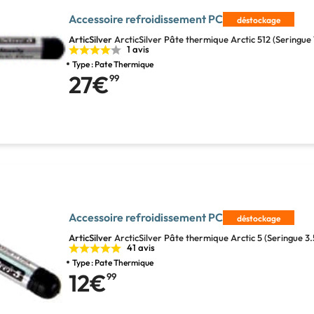
Accessoire refroidissement PC
déstockage
ArticSilver
ArcticSilver Pâte thermique Arctic 512 (Seringue
1 avis
Type : Pate Thermique
27€
99
Accessoire refroidissement PC
déstockage
ArticSilver
ArcticSilver Pâte thermique Arctic 5 (Seringue 3
41 avis
Type : Pate Thermique
12€
99