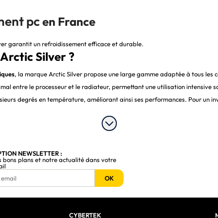
ment pc
en France
er garantit un refroidissement efficace et durable.
Arctic Silver ?
iques
, la marque Arctic Silver propose une large gamme adaptée à tous les c
imal entre le
processeur
et le radiateur, permettant une utilisation intensive 
eurs degrés en température, améliorant ainsi ses performances. Pour un inves
e permanente un radiateur à un composant. Cette solution est particulièrem
PTION NEWSLETTER :
ou un chipset à un
radiateur
, garantissant un refroidissement constant et fiab
s bons plans et notre actualité dans votre
ail
 gamers
OK
 les
gamers
, notamment sur les configurations puissantes soumises à de for
C
et
console
. Les joueurs sur
PS3, PS4, Xbox 360 et Xbox One
peuvent ainsi ma
CYBERTEK