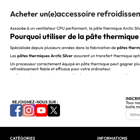
accessoire refroidisse
Acheter un(e)
Associée à un
ventilateur CPU
performant, la pâte thermique Arctic Silv
Pourquoi utiliser de la pâte thermique 
Spécialisée depuis plusieurs années dans la fabrication de
pâtes therm
Les
pâtes thermiques Arctic Silver
assurent un transfert thermique opt
Un processeur correctement équipé en pâte thermique peut gagner plusi
refroidissement fiable et efficace pour votre ordinateur.
Pâte thermique adhésive Arctic Silver
La
pâte thermique PC adhésive Arctic Silver
permet de fixer de manièr
destinés à être démontés.
INSCRI
Elle permet de coller durablement un
processeur
, une carte graphique 
REJOIGNEZ-NOUS SUR :
Tous no
boite m
La pâte thermique Arctic Silver pour
Le remplacement de la
pâte thermique
est une opération courante chez
Arctic Silver propose également des solutions adaptées aux
gamers P
vie.
CATÉGORIES
INFORMATIONS