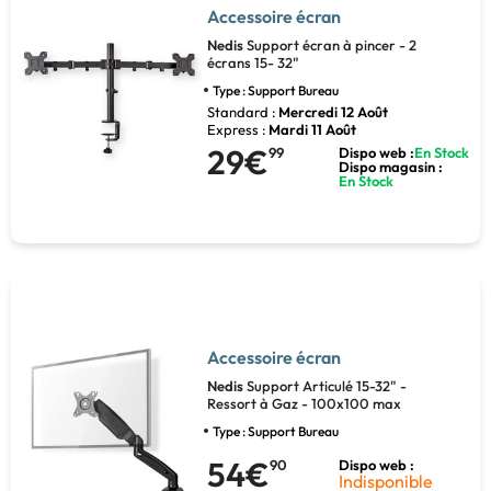
Accessoire écran
Nedis
Support écran à pincer - 2
écrans 15- 32"
Type : Support Bureau
Standard :
Mercredi 12 Août
Express :
Mardi 11 Août
29€
99
Dispo web :
En Stock
Dispo magasin :
En Stock
Accessoire écran
Nedis
Support Articulé 15-32" -
Ressort à Gaz - 100x100 max
Type : Support Bureau
54€
90
Dispo web :
Indisponible