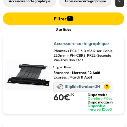
Accessoire carte graphique
Accessoire carte graphique
Boit
Filtrer
1
3 articles
Accessoire carte graphique
Phanteks
PCI-E 3.0 x16 Riser Cable
220mm - PH-CBRS_PR22-Seconde
Vie-Très Bon Etat
Type : Riser
Standard :
Mercredi 12 Août
Express :
Mardi 11 Août
Eligible livraison 2H
?
60€
29
Dispo web :
Dernière Pièce
Dispo magasin :
Disponible
mercredi 12 août