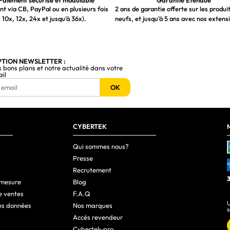
Paiement sécurisé et modulable
Garantie Étendue
t via CB, PayPal ou en plusieurs fois
2 ans de garantie offerte sur les produi
 10x, 12x, 24x et jusqu’à 36x).
neufs, et jusqu’à 5 ans avec nos extens
PTION NEWSLETTER :
s bons plans et notre actualité dans votre
ail
OK
CYBERTEK
Qui sommes nous?
Presse
Recrutement
 mesure
Blog
e ventes
F.A.Q
U
es données
Nos marques
s
Accès revendeur
Cybertek-pro