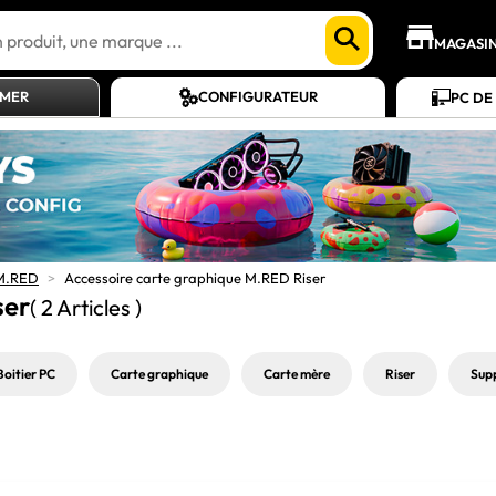
MAGASI
AMER
CONFIGURATEUR
PC DE
 M.RED
>
Accessoire carte graphique M.RED Riser
ser
( 2 Articles )
Boitier PC
Carte graphique
Carte mère
Riser
Supp