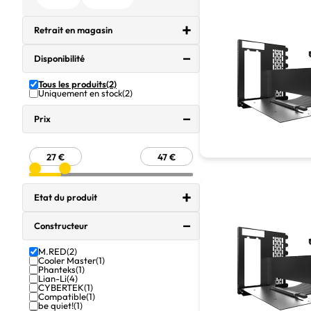
Retrait en magasin
Disponibilité
Tous les produits
(2)
Uniquement en stock
(2)
Prix
Etat du produit
Constructeur
M.RED
(2)
Cooler Master
(1)
Phanteks
(1)
Lian-Li
(4)
CYBERTEK
(1)
Compatible
(1)
be quiet!
(1)