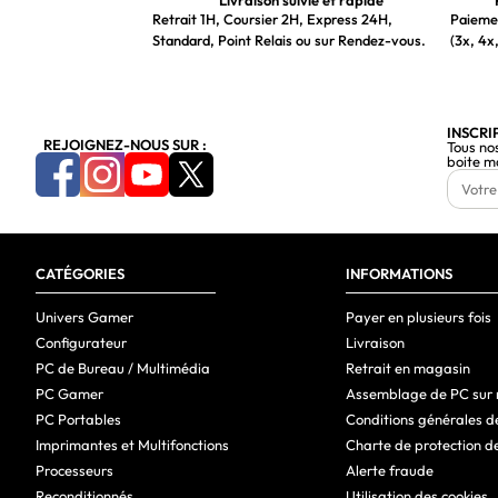
Livraison suivie et rapide
Retrait 1H, Coursier 2H, Express 24H,
Paiemen
Standard, Point Relais ou sur Rendez-vous.
(3x, 4x,
INSCRI
REJOIGNEZ-NOUS SUR :
Tous no
boite m
CATÉGORIES
INFORMATIONS
Univers Gamer
Payer en plusieurs fois
Configurateur
Livraison
PC de Bureau / Multimédia
Retrait en magasin
PC Gamer
Assemblage de PC sur
PC Portables
Conditions générales d
Imprimantes et Multifonctions
Charte de protection d
Processeurs
Alerte fraude
Reconditionnés
Utilisation des cookies