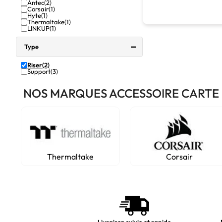
Antec
(2)
Corsair
(1)
Hyte
(1)
Thermaltake
(1)
LINKUP
(1)
Type
Riser
(2)
Support
(3)
NOS MARQUES ACCESSOIRE CARTE
Thermaltake
Corsair