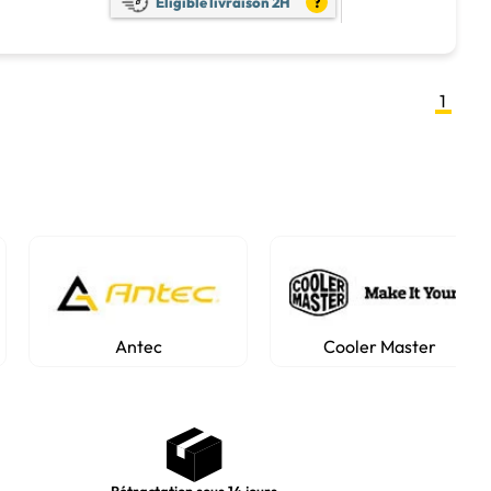
Eligible livraison 2H
?
1
Antec
Cooler Master