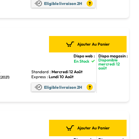
Eligible livraison 2H
?
Ajouter Au Panier
Dispo web :
Dispo magasin :
Disponible
En Stock
mercredi 12
août
Standard :
Mercredi 12 Août
6
Express :
Lundi 10 Août
(2021)
Eligible livraison 2H
?
Ajouter Au Panier