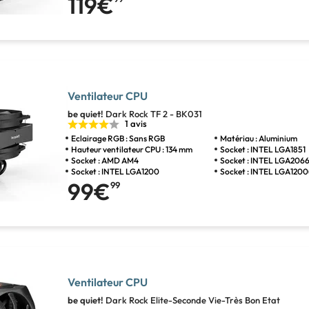
119€
Ventilateur CPU
be quiet!
Dark Rock TF 2 - BK031
1 avis
Eclairage RGB : Sans RGB
Matériau : Aluminium
Hauteur ventilateur CPU : 134 mm
Socket : INTEL LGA1851
Socket : AMD AM4
Socket : INTEL LGA206
Socket : INTEL LGA1200
Socket : INTEL LGA1200
99€
99
Ventilateur CPU
be quiet!
Dark Rock Elite-Seconde Vie-Très Bon Etat