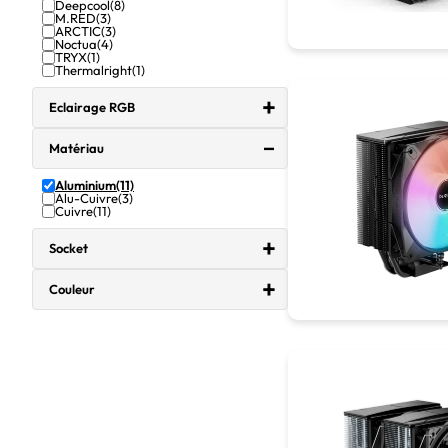
Deepcool
(8)
M.RED
(3)
ARCTIC
(3)
Noctua
(4)
TRYX
(1)
Thermalright
(1)
Eclairage RGB
Matériau
Aluminium
(11)
Alu-Cuivre
(3)
Cuivre
(11)
Socket
Couleur