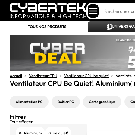
UNIVERS G
TOUS NOS PRODUITS
Accueil
>
Ventilateur CPU
>
Ventilateur CPU be quiet!
>
Ventilateu
Ventilateur CPU Be Quiet! Aluminium
( 
Alimentation PC
Boitier PC
Carte graphique
Ca
Filtres
Tout effacer
×
×
Aluminium
be quiet!