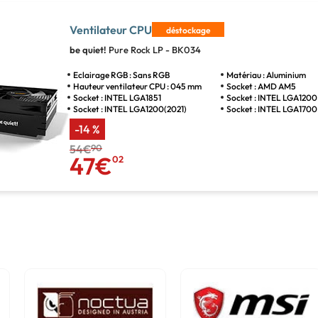
Ventilateur CPU
déstockage
be quiet!
Pure Rock LP - BK034
Eclairage RGB : Sans RGB
Matériau : Aluminium
Hauteur ventilateur CPU : 045 mm
Socket : AMD AM5
Socket : INTEL LGA1851
Socket : INTEL LGA1200
Socket : INTEL LGA1200(2021)
Socket : INTEL LGA1700
-14 %
54€
90
47€
02