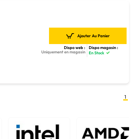
Ajouter Au Panier
Dispo web :
Dispo magasin :
Uniquement en magasin
En Stock
1