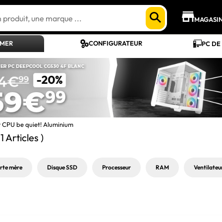
MAGASI
AMER
CONFIGURATEUR
PC DE
r CPU be quiet! Aluminium
11 Articles )
rte mère
Disque SSD
Processeur
RAM
Ventilateur