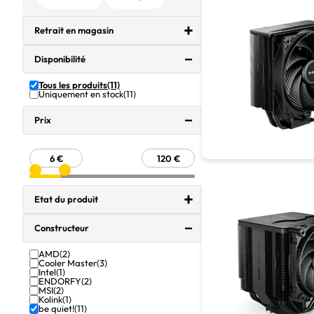
Retrait en magasin
Disponibilité
Tous les produits
(11)
Uniquement en stock
(11)
Prix
Etat du produit
Constructeur
AMD
(2)
Cooler Master
(3)
Intel
(1)
ENDORFY
(2)
MSI
(2)
Kolink
(1)
be quiet!
(11)