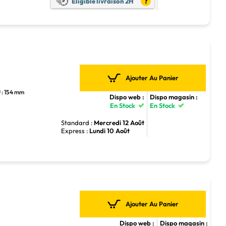
Eligible livraison 2H
?
Ajouter Au Panier
 : 154 mm
Dispo web :
Dispo magasin :
En Stock
En Stock
Standard :
Mercredi 12 Août
Express :
Lundi 10 Août
Ajouter Au Panier
Dispo web :
Dispo magasin :