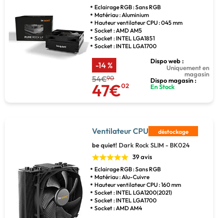
Eclairage RGB : Sans RGB
Matériau : Aluminium
Hauteur ventilateur CPU : 045 mm
Socket : AMD AM5
Socket : INTEL LGA1851
Socket : INTEL LGA1700
Dispo web :
-14 %
Uniquement en
magasin
54€
90
Dispo magasin :
47€
02
En Stock
Ventilateur CPU
déstockage
be quiet!
Dark Rock SLIM - BK024
39 avis
Eclairage RGB : Sans RGB
Matériau : Alu-Cuivre
Hauteur ventilateur CPU : 160 mm
Socket : INTEL LGA1200(2021)
Socket : INTEL LGA1700
Socket : AMD AM4