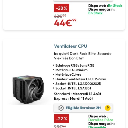
Dispo web :
En Stock
-28 %
Dispo magasin :
En Stock
62€
99
44€
99
Ventilateur CPU
be quiet!
Dark Rock Elite-Seconde
Vie-Très Bon Etat
Eclairage RGB : Sans RGB
Matériau : Aluminium
Matériau : Cuivre
Hauteur ventilateur CPU : 169 mm
Socket : INTEL LGA1200(2021)
Socket : INTEL LGA1851
Standard :
Mercredi 12 Août
Express :
Mardi 11 Août
Eligible livraison 2H
?
Dispo web :
-22 %
Dernière Pièce
Dispo magasin :
98€
91
Disponible