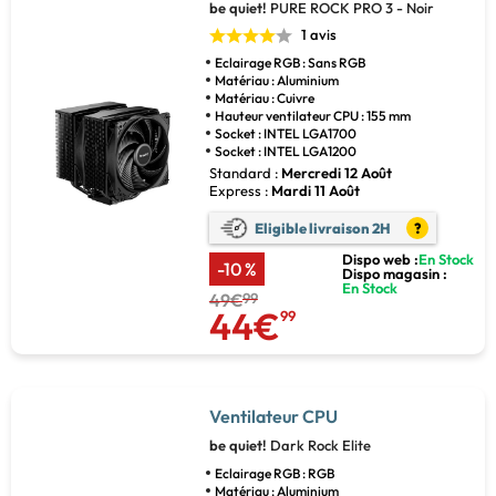
be quiet!
PURE ROCK PRO 3 - Noir
1 avis
Eclairage RGB : Sans RGB
Matériau : Aluminium
Matériau : Cuivre
Hauteur ventilateur CPU : 155 mm
Socket : INTEL LGA1700
Socket : INTEL LGA1200
Standard :
Mercredi 12 Août
Express :
Mardi 11 Août
Eligible livraison 2H
?
Dispo web :
En Stock
-10 %
Dispo magasin :
En Stock
49€
99
44€
99
Ventilateur CPU
be quiet!
Dark Rock Elite
Eclairage RGB : RGB
Matériau : Aluminium