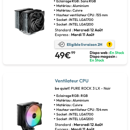
Eclairage RGB : Sans RGB
Matériau : Aluminium
Matériau : Cuivre
Hauteur ventilateur CPU : 155 mm
Socket : INTEL LGA1700
Socket : INTEL LGA1200
Standard :
Mercredi 12 Août
Express :
Mardi 11 Août
Eligible livraison 2H
?
49€
99
Dispo web :
En Stock
Dispo magasin :
En Stock
Ventilateur CPU
be quiet!
PURE ROCK 3 LX - Noir
Eclairage RGB : RGB
Matériau : Aluminium
Matériau : Cuivre
Hauteur ventilateur CPU : 154 mm
Socket : INTEL LGA1700
Socket : INTEL LGA1200
Standard :
Mercredi 12 Août
Express :
Mardi 11 Août