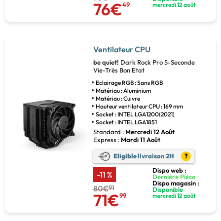
76€
49
mercredi 12 août
Ventilateur CPU
be quiet!
Dark Rock Pro 5-Seconde
Vie-Très Bon Etat
Eclairage RGB : Sans RGB
Matériau : Aluminium
Matériau : Cuivre
Hauteur ventilateur CPU : 169 mm
Socket : INTEL LGA1200(2021)
Socket : INTEL LGA1851
Standard :
Mercredi 12 Août
Express :
Mardi 11 Août
Eligible livraison 2H
?
Dispo web :
-11 %
Dernière Pièce
Dispo magasin :
80€
91
Disponible
71€
99
mercredi 12 août