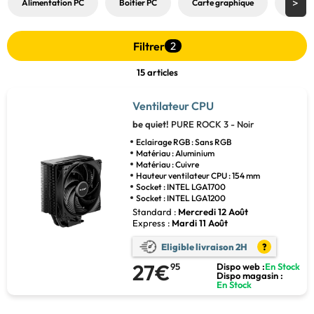
Alimentation PC
Boitier PC
Carte graphique
Carte
Filtrer
2
15 articles
Ventilateur CPU
be quiet!
PURE ROCK 3 - Noir
Eclairage RGB : Sans RGB
Matériau : Aluminium
Matériau : Cuivre
Hauteur ventilateur CPU : 154 mm
Socket : INTEL LGA1700
Socket : INTEL LGA1200
Standard :
Mercredi 12 Août
Express :
Mardi 11 Août
Eligible livraison 2H
?
27€
95
Dispo web :
En Stock
Dispo magasin :
En Stock