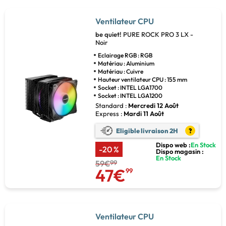
Ventilateur CPU
be quiet!
PURE ROCK PRO 3 LX -
Noir
Eclairage RGB : RGB
Matériau : Aluminium
Matériau : Cuivre
Hauteur ventilateur CPU : 155 mm
Socket : INTEL LGA1700
Socket : INTEL LGA1200
Standard :
Mercredi 12 Août
Express :
Mardi 11 Août
Eligible livraison 2H
?
Dispo web :
En Stock
-20 %
Dispo magasin :
En Stock
59€
99
47€
99
Ventilateur CPU