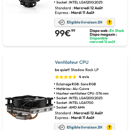
Socket : INTEL LGA1200(2021)
Standard :
Mercredi 12 Août
Express :
Mardi 11 Août
Eligible livraison 2H
?
99€
99
Dispo web :
En Stock
Dispo magasin :
Disponible
mercredi 12 août
Ventilateur CPU
be quiet!
Shadow Rock LP
4 avis
Eclairage RGB : Sans RGB
Matériau : Alu-Cuivre
Hauteur ventilateur CPU : 076 mm
Socket : INTEL LGA1200(2021)
Socket : INTEL LGA1700
Socket : AMD AM4
Standard :
Mercredi 12 Août
Express :
Mardi 11 Août
Eligible livraison 2H
?