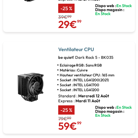
Dispo web :
En Stock
-25 %
Dispo magasin :
En Stock
39€
99
29€
99
Ventilateur CPU
be quiet!
Dark Rock 5 - BK035
Eclairage RGB : Sans RGB
Matériau : Cuivre
Hauteur ventilateur CPU : 165 mm
Socket : INTEL LGA1200(2021)
Socket : INTEL LGA1700
Socket : INTEL LGA1200
Standard :
Mercredi 12 Août
Express :
Mardi 11 Août
Dispo web :
En Stock
-25 %
Dispo magasin :
En Stock
79€
99
59€
99