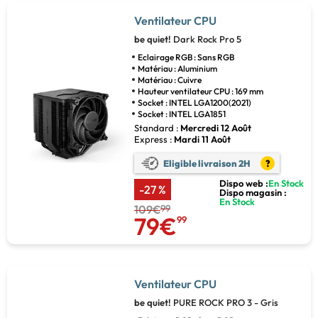
Ventilateur CPU
be quiet!
Dark Rock Pro 5
Eclairage RGB : Sans RGB
Matériau : Aluminium
Matériau : Cuivre
Hauteur ventilateur CPU : 169 mm
Socket : INTEL LGA1200(2021)
Socket : INTEL LGA1851
Standard :
Mercredi 12 Août
Express :
Mardi 11 Août
Eligible livraison 2H
?
Dispo web :
En Stock
-27 %
Dispo magasin :
En Stock
109€
99
79€
99
Ventilateur CPU
be quiet!
PURE ROCK PRO 3 - Gris