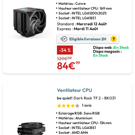
Matériau : Cuivre
Hauteur ventilateur CPU : 169 mm
Socket : INTEL LGA1200(2021)
Socket : INTEL LGA1851
Standard :
Mercredi 12 Août
Express :
Mardi 11 Août
Eligible livraison 2H
?
Dispo web :
En Stock
-34 %
Dispo magasin :
En Stock
129€
99
84€
99
Ventilateur CPU
be quiet!
Dark Rock TF 2 - BK031
1 avis
Eclairage RGB : Sans RGB
Matériau : Aluminium
Hauteur ventilateur CPU : 134 mm
Socket : INTEL LGA1851
Socket : AMD AM4