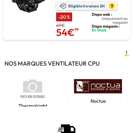
Eligible livraison 2H
?
Dispo web :
-20 %
Uniquement en
magasin
69€
Dispo magasin :
54€
99
En Stock
1
NOS MARQUES VENTILATEUR CPU
Noctua
Thermalright