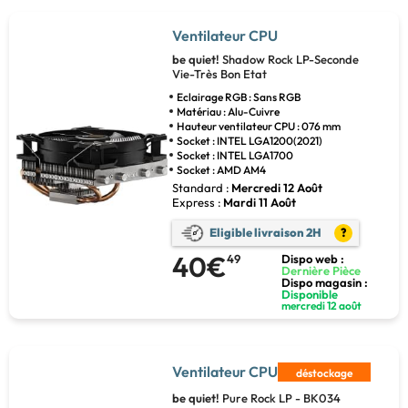
Ventilateur CPU
be quiet!
Shadow Rock LP-Seconde
Vie-Très Bon Etat
Eclairage RGB : Sans RGB
Matériau : Alu-Cuivre
Hauteur ventilateur CPU : 076 mm
Socket : INTEL LGA1200(2021)
Socket : INTEL LGA1700
Socket : AMD AM4
Standard :
Mercredi 12 Août
Express :
Mardi 11 Août
Eligible livraison 2H
?
40€
49
Dispo web :
Dernière Pièce
Dispo magasin :
Disponible
mercredi 12 août
Ventilateur CPU
déstockage
be quiet!
Pure Rock LP - BK034