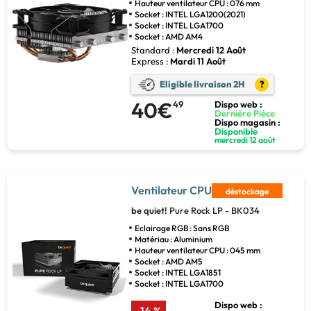
Hauteur ventilateur CPU : 076 mm
Socket : INTEL LGA1200(2021)
Socket : INTEL LGA1700
Socket : AMD AM4
Standard :
Mercredi 12 Août
Express :
Mardi 11 Août
Eligible livraison 2H
?
40€
49
Dispo web :
Dernière Pièce
Dispo magasin :
Disponible
mercredi 12 août
Ventilateur CPU
déstockage
be quiet!
Pure Rock LP - BK034
Eclairage RGB : Sans RGB
Matériau : Aluminium
Hauteur ventilateur CPU : 045 mm
Socket : AMD AM5
Socket : INTEL LGA1851
Socket : INTEL LGA1700
Dispo web :
-14 %