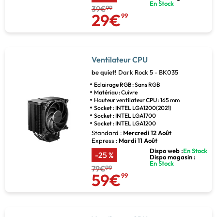
En Stock
39€
99
29€
99
Ventilateur CPU
be quiet!
Dark Rock 5 - BK035
Eclairage RGB : Sans RGB
Matériau : Cuivre
Hauteur ventilateur CPU : 165 mm
Socket : INTEL LGA1200(2021)
Socket : INTEL LGA1700
Socket : INTEL LGA1200
Standard :
Mercredi 12 Août
Express :
Mardi 11 Août
Dispo web :
En Stock
-25 %
Dispo magasin :
En Stock
79€
99
59€
99