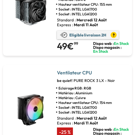
Hauteur ventilateur CPU : 155 mm
Socket : INTEL LGA1700
Socket : INTEL LGA1200
Standard :
Mercredi 12 Août
Express :
Mardi 11 Août
Eligible livraison 2H
?
49€
99
Dispo web :
En Stock
Dispo magasin :
En Stock
Ventilateur CPU
be quiet!
PURE ROCK 3 LX - Noir
Eclairage RGB : RGB
Matériau : Aluminium
Matériau : Cuivre
Hauteur ventilateur CPU : 154 mm
Socket : INTEL LGA1700
Socket : INTEL LGA1200
Standard :
Mercredi 12 Août
Express :
Mardi 11 Août
Dispo web :
En Stock
-25 %
Dispo magasin :