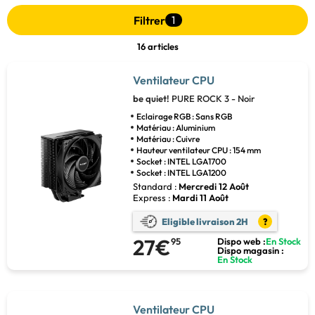
Filtrer
1
16 articles
Ventilateur CPU
be quiet!
PURE ROCK 3 - Noir
Eclairage RGB : Sans RGB
Matériau : Aluminium
Matériau : Cuivre
Hauteur ventilateur CPU : 154 mm
Socket : INTEL LGA1700
Socket : INTEL LGA1200
Standard :
Mercredi 12 Août
Express :
Mardi 11 Août
Eligible livraison 2H
?
27€
95
Dispo web :
En Stock
Dispo magasin :
En Stock
Ventilateur CPU