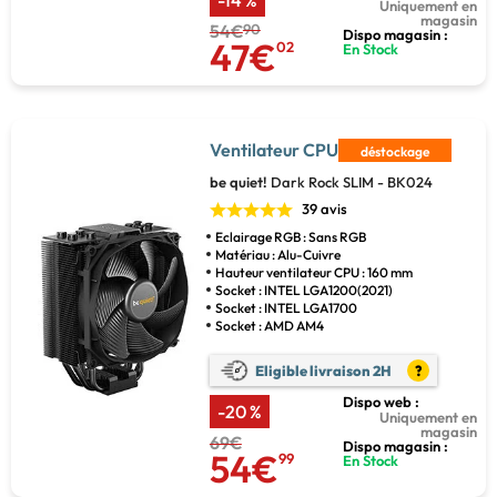
Uniquement en
magasin
54€
90
Dispo magasin :
47€
02
En Stock
Ventilateur CPU
déstockage
be quiet!
Dark Rock SLIM - BK024
39 avis
Eclairage RGB : Sans RGB
Matériau : Alu-Cuivre
Hauteur ventilateur CPU : 160 mm
Socket : INTEL LGA1200(2021)
Socket : INTEL LGA1700
Socket : AMD AM4
Eligible livraison 2H
?
Dispo web :
-20 %
Uniquement en
magasin
69€
Dispo magasin :
54€
99
En Stock