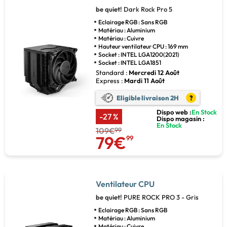
be quiet!
Dark Rock Pro 5
Eclairage RGB : Sans RGB
Matériau : Aluminium
Matériau : Cuivre
Hauteur ventilateur CPU : 169 mm
Socket : INTEL LGA1200(2021)
Socket : INTEL LGA1851
Standard :
Mercredi 12 Août
Express :
Mardi 11 Août
Eligible livraison 2H
?
Dispo web :
En Stock
-27 %
Dispo magasin :
En Stock
109€
99
79€
99
Ventilateur CPU
be quiet!
PURE ROCK PRO 3 - Gris
Eclairage RGB : Sans RGB
Matériau : Aluminium
Matériau : Cuivre