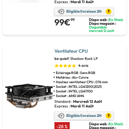
Express :
Mardi 11 Août
Eligible livraison 2H
?
99€
99
Dispo web :
En Stock
Dispo magasin :
Disponible
mercredi 12 août
Ventilateur CPU
be quiet!
Shadow Rock LP
4 avis
Eclairage RGB : Sans RGB
Matériau : Alu-Cuivre
Hauteur ventilateur CPU : 076 mm
Socket : INTEL LGA1200(2021)
Socket : INTEL LGA1700
Socket : AMD AM4
Standard :
Mercredi 12 Août
Express :
Mardi 11 Août
Eligible livraison 2H
?
Dispo web :
En Stock
-28 %
Dispo magasin :