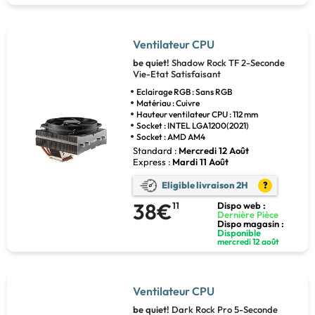
Ventilateur CPU
be quiet!
Shadow Rock TF 2-Seconde
Vie-Etat Satisfaisant
Eclairage RGB : Sans RGB
Matériau : Cuivre
Hauteur ventilateur CPU : 112 mm
Socket : INTEL LGA1200(2021)
Socket : AMD AM4
Standard :
Mercredi 12 Août
Express :
Mardi 11 Août
Eligible livraison 2H
?
38€
11
Dispo web :
Dernière Pièce
Dispo magasin :
Disponible
mercredi 12 août
Ventilateur CPU
be quiet!
Dark Rock Pro 5-Seconde