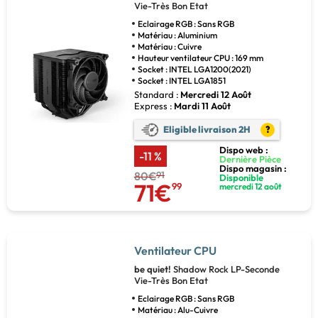
Vie-Très Bon Etat
Eclairage RGB : Sans RGB
Matériau : Aluminium
Matériau : Cuivre
Hauteur ventilateur CPU : 169 mm
Socket : INTEL LGA1200(2021)
Socket : INTEL LGA1851
Standard :
Mercredi 12 Août
Express :
Mardi 11 Août
Eligible livraison 2H
?
Dispo web :
-11 %
Dernière Pièce
Dispo magasin :
80€
91
Disponible
71€
99
mercredi 12 août
Ventilateur CPU
be quiet!
Shadow Rock LP-Seconde
Vie-Très Bon Etat
Eclairage RGB : Sans RGB
Matériau : Alu-Cuivre