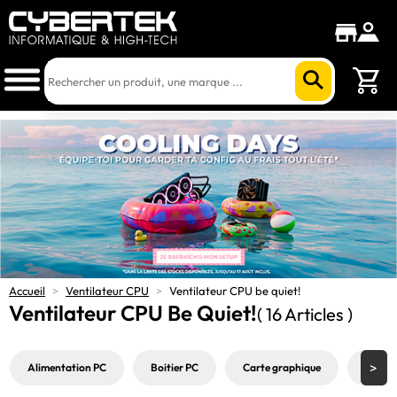
Accueil
>
Ventilateur CPU
>
Ventilateur CPU be quiet!
Ventilateur CPU Be Quiet!
( 16 Articles )
Alimentation PC
Boitier PC
Carte graphique
Carte