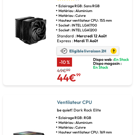
Eclairage RGB : Sans RGB
Matériau : Aluminium
Matériau : Cuivre
Hauteur ventilateur CPU : 155 mm
Socket : INTEL LGA1700
Socket : INTEL LGA1200
Standard :
Mercredi 12 Août
Express :
Mardi 11 Août
Eligible livraison 2H
?
Dispo web :
En Stock
-10 %
Dispo magasin :
En Stock
49€
99
44€
99
Ventilateur CPU
be quiet!
Dark Rock Elite
Eclairage RGB : RGB
Matériau : Aluminium
Matériau : Cuivre
Hauteur ventilateur CPU : 169 mm