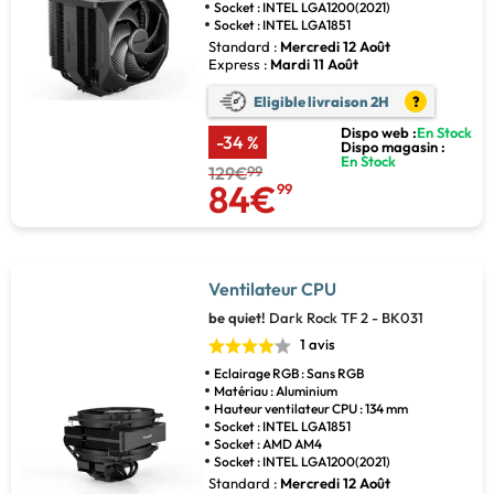
Socket : INTEL LGA1200(2021)
Socket : INTEL LGA1851
Standard :
Mercredi 12 Août
Express :
Mardi 11 Août
Eligible livraison 2H
?
Dispo web :
En Stock
-34 %
Dispo magasin :
En Stock
129€
99
84€
99
Ventilateur CPU
be quiet!
Dark Rock TF 2 - BK031
1 avis
Eclairage RGB : Sans RGB
Matériau : Aluminium
Hauteur ventilateur CPU : 134 mm
Socket : INTEL LGA1851
Socket : AMD AM4
Socket : INTEL LGA1200(2021)
Standard :
Mercredi 12 Août