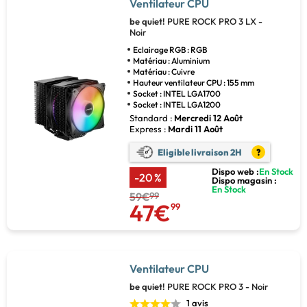
Ventilateur CPU
be quiet!
PURE ROCK PRO 3 LX -
Noir
Eclairage RGB : RGB
Matériau : Aluminium
Matériau : Cuivre
Hauteur ventilateur CPU : 155 mm
Socket : INTEL LGA1700
Socket : INTEL LGA1200
Standard :
Mercredi 12 Août
Express :
Mardi 11 Août
Eligible livraison 2H
?
Dispo web :
En Stock
-20 %
Dispo magasin :
En Stock
59€
99
47€
99
Ventilateur CPU
be quiet!
PURE ROCK PRO 3 - Noir
1 avis