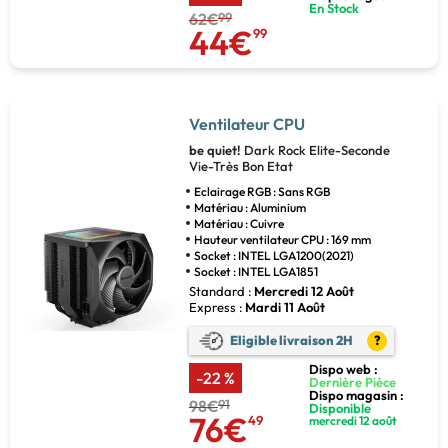
En Stock
62€
99
44€
99
Ventilateur CPU
be quiet!
Dark Rock Elite-Seconde
Vie-Très Bon Etat
Eclairage RGB : Sans RGB
Matériau : Aluminium
Matériau : Cuivre
Hauteur ventilateur CPU : 169 mm
Socket : INTEL LGA1200(2021)
Socket : INTEL LGA1851
Standard :
Mercredi 12 Août
Express :
Mardi 11 Août
Eligible livraison 2H
?
Dispo web :
-22 %
Dernière Pièce
Dispo magasin :
98€
91
Disponible
76€
49
mercredi 12 août