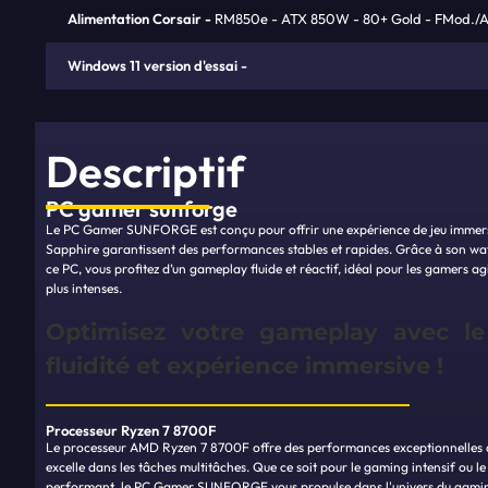
Alimentation Corsair
RM850e - ATX 850W - 80+ Gold - FMod./ATX
Windows 11 version d'essai
Descriptif
PC
gamer sunforge
Le PC Gamer SUNFORGE est conçu pour offrir une expérience de jeu immers
Sapphire garantissent des performances stables et rapides. Grâce à son wa
ce PC, vous profitez d’un gameplay fluide et réactif, idéal pour les gamers a
plus intenses.
Optimisez votre gameplay avec l
fluidité et expérience immersive !
Processeur Ryzen 7 8700F
Le processeur AMD Ryzen 7 8700F offre des performances exceptionnelles ave
excelle dans les tâches multitâches. Que ce soit pour le gaming intensif ou le 
performant, le PC Gamer SUNFORGE vous propulse dans l'univers du gami