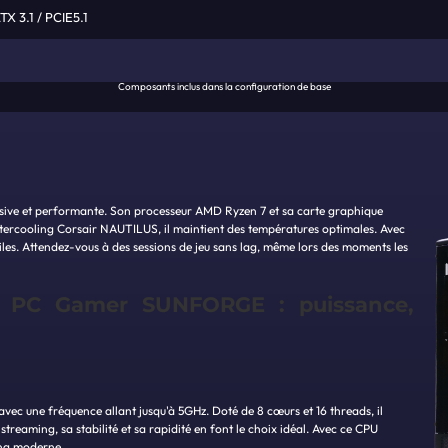
 3.1 / PCIE5.1
Composants inclus dans la configuration de base
ive et performante. Son processeur AMD Ryzen 7 et sa carte graphique
tercooling Corsair NAUTILUS, il maintient des températures optimales. Avec
giles. Attendez-vous à des sessions de jeu sans lag, même lors des moments les
e PC Gamer SUNFORGE : puissance,
c une fréquence allant jusqu'à 5GHz. Doté de 8 cœurs et 16 threads, il
streaming, sa stabilité et sa rapidité en font le choix idéal. Avec ce CPU
ng moderne.