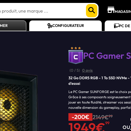
MAGASI
AMER
CONFIGURATEUR
PC DE
PC Gamer
S
(0 / 5)
0 avis
32 Go DDR5 RGB
1 To SSD NVMe
d'essai
Le PC Gamer SUNFORGE est le choix parf
Grâce à ses composants soigneusement sé
jouer en toute fluidité, streamer vos s
nouvelle dimension du gameplay, parfai
-200€
2149€
99
1949€
99
ou