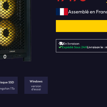
Assemblé en Fran
En livraison
Expédié Sous 24H
Livraison le : 
Windows
isque SSD
version
ingston 1To
d'essai