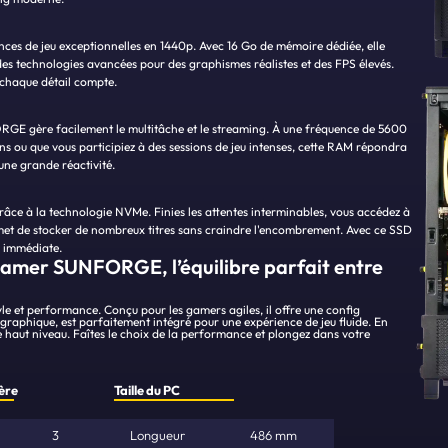
es de jeu exceptionnelles en 1440p. Avec 16 Go de mémoire dédiée, elle
des technologies avancées pour des graphismes réalistes et des FPS élevés.
 chaque détail compte.
E gère facilement le multitâche et le streaming. À une fréquence de 5600
ions ou que vous participiez à des sessions de jeu intenses, cette RAM répondra
’une grande réactivité.
âce à la technologie NVMe. Finies les attentes interminables, vous accédez à
rmet de stocker de nombreux titres sans craindre l'encombrement. Avec ce SSD
u immédiate.
Gamer SUNFORGE, l’équilibre parfait entre
et performance. Conçu pour les gamers agiles, il offre une config
graphique, est parfaitement intégré pour une expérience de jeu fluide. En
e haut niveau. Faîtes le choix de la performance et plongez dans votre
ère
Taille du PC
3
Longueur
486 mm