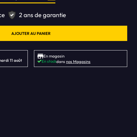
ce
2 ans de garantie
En magasin
mardi 11 août
En stock
dans
nos Magasins