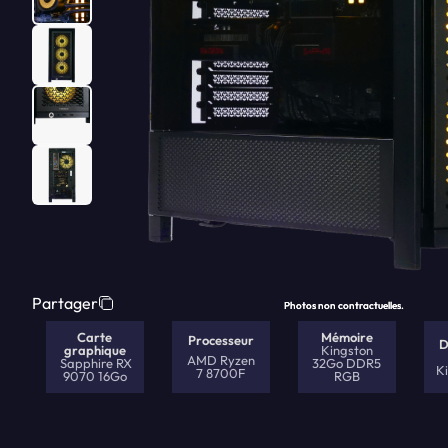
Partager
Photos non contractuelles.
Photos non contractuelles.
Carte
Mémoire
Processeur
D
graphique
Kingston
AMD Ryzen
Sapphire RX
32Go DDR5
K
7 8700F
9070 16Go
RGB