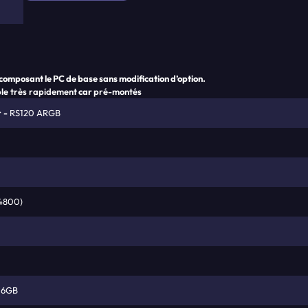
 composant le PC de base sans modification d’option.
ble très rapidement
car
pré-montés
r
RS120 ARGB
4800)
16GB