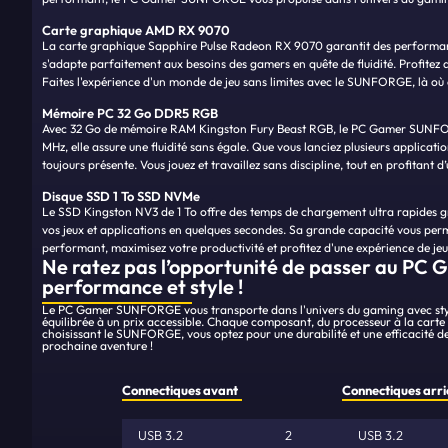
Carte graphique AMD RX 9070
La carte graphique Sapphire Pulse Radeon RX 9070 garantit des performanc
s'adapte parfaitement aux besoins des gamers en quête de fluidité. Profitez 
Faites l'expérience d'un monde de jeu sans limites avec le SUNFORGE, là où
Mémoire PC 32 Go DDR5 RGB
Avec 32 Go de mémoire RAM Kingston Fury Beast RGB, le PC Gamer SUNFORG
MHz, elle assure une fluidité sans égale. Que vous lanciez plusieurs applicat
toujours présente. Vous jouez et travaillez sans discipline, tout en profitant d
Disque SSD 1 To SSD NVMe
Le SSD Kingston NV3 de 1 To offre des temps de chargement ultra rapides gr
vos jeux et applications en quelques secondes. Sa grande capacité vous pe
performant, maximisez votre productivité et profitez d'une expérience de je
Ne ratez pas l’opportunité de passer au PC 
performance et style !
Le PC Gamer SUNFORGE vous transporte dans l'univers du gaming avec style 
équilibrée à un prix accessible. Chaque composant, du processeur à la carte 
choisissant le SUNFORGE, vous optez pour une durabilité et une efficacité d
prochaine aventure !
Connectiques avant
Connectiques arri
USB 3.2
2
USB 3.2