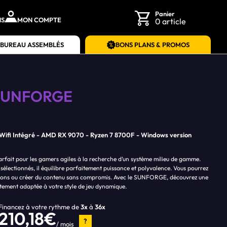
Panier
NS
MON COMPTE
0 article
 BUREAU ASSEMBLÉS
BONS PLANS & PROMOS
UNFORGE
Wifi Intégré
AMD RX 9070
Ryzen 7 8700F
Windows version
ait pour les gamers agiles à la recherche d’un système milieu de gamme.
lectionnés, il équilibre parfaitement puissance et polyvalence. Vous pourrez
essions ou créer du contenu sans compromis. Avec le SUNFORGE, découvrez une
tement adaptée à votre style de jeu dynamique.
Financez à votre rythme de
3x
à
36x
210,18€
?
/ mois