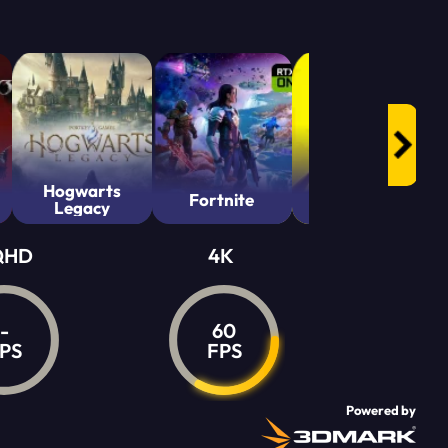
1949€
99
Hogwarts
Cyberpunk
Fortnite
Legacy
2077
QHD
4K
-
60
PS
FPS
Powered by