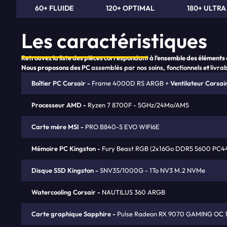
60+ FLUIDE
120+ OPTIMAL
180+ ULTRA
Les caractéristiques
Retrouvez la liste des pièces correspondant à l’ensemble des éléments
Nous proposons des PC
assemblés par nos soins, fonctionnels
et
livra
Boîtier PC Corsair
Frame 4000D RS ARGB +
Ventilateur Corsai
Processeur AMD
Ryzen 7 8700F - 5GHz/24Mo/AM5
Carte mère MSI
PRO B840-S EVO WIFI6E
Mémoire PC Kingston
Fury Beast RGB (2x16Go DDR5 5600 PC4
Disque SSD Kingston
SNV3S/1000G - 1To NV3 M.2 NVMe
Watercooling Corsair
NAUTILUS 360 ARGB
Carte graphique Sapphire
Pulse Radeon RX 9070 GAMING OC 