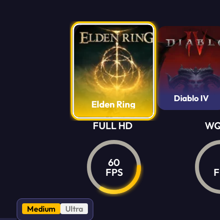
Diablo IV
Elden Ring
FULL HD
W
60
FPS
F
Medium
Ultra