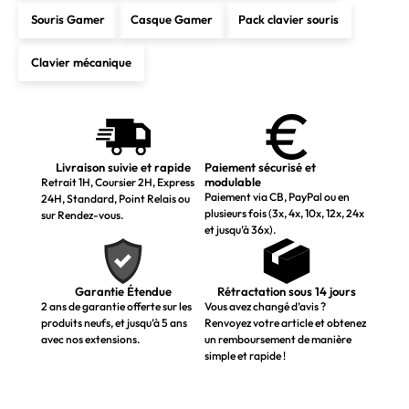
Souris Gamer
Casque Gamer
Pack clavier souris
Clavier mécanique
Livraison suivie et rapide
Paiement sécurisé et
modulable
Retrait 1H, Coursier 2H, Express
Paiement via CB, PayPal ou en
24H, Standard, Point Relais ou
plusieurs fois (3x, 4x, 10x, 12x, 24x
sur Rendez-vous.
et jusqu’à 36x).
Garantie Étendue
Rétractation sous 14 jours
2 ans de garantie offerte sur les
Vous avez changé d’avis ?
produits neufs, et jusqu’à 5 ans
Renvoyez votre article et obtenez
avec nos extensions.
un remboursement de manière
simple et rapide !