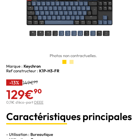
Photos non contractuelles.
Marque :
Keychron
Ref constructeur :
K1P-H3-FR
-13%
149€
99
129€
90
0,11€ d'éco-part
DEEE
Caractéristiques principales
- Utilisation :
Bureautique