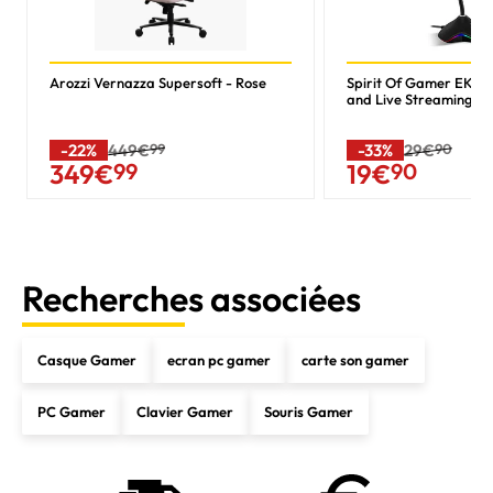
Arozzi Vernazza Supersoft - Rose
Spirit Of Gamer EKO
and Live Streaming
-22%
449€
99
-33%
29€
90
349
€
99
19
€
90
Recherches associées
Casque Gamer
ecran pc gamer
carte son gamer
PC Gamer
Clavier Gamer
Souris Gamer