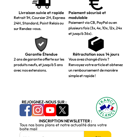
Livraison suivie et rapide
Paiement sécurisé et
modulable
Retrait 1H, Coursier 2H, Express
Paiement via CB, PayPal ou en
24H, Standard, Point Relais ou
plusieurs fois (3x, 4x, 10x, 12x, 24x
sur Rendez-vous.
et jusqu’à 36x).
Garantie Étendue
Rétractation sous 14 jours
2 ans de garantie offerte sur les
Vous avez changé d’avis ?
produits neufs, et jusqu’à 5 ans
Renvoyez votre article et obtenez
avec nos extensions.
un remboursement de manière
simple et rapide !
REJOIGNEZ-NOUS SUR :
INSCRIPTION NEWSLETTER :
Tous nos bons plans et notre actualité dans votre
boite mail