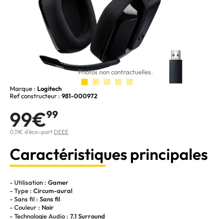
Photos non contractuelles.
Marque :
Logitech
Ref constructeur :
981-000972
99€
99
0,11€ d'éco-part
DEEE
Caractéristiques principales
- Utilisation :
Gamer
- Type :
Circum-aural
- Sans fil :
Sans fil
- Couleur :
Noir
- Technologie Audio :
7.1 Surround