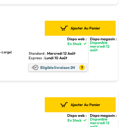
Ajouter Au Panier
Dispo web :
Dispo magasin :
Disponible
En Stock
mercredi 12
août
a-Large)
Standard :
Mercredi 12 Août
Express :
Lundi 10 Août
Eligible livraison 2H
?
Ajouter Au Panier
Dispo web :
Dispo magasin :
Disponible
En Stock
mercredi 12
août