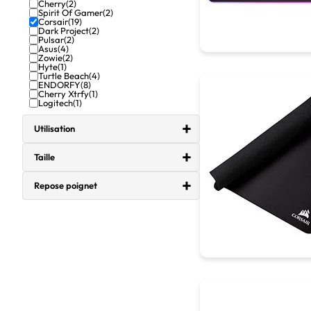
Cherry
(2)
Spirit Of Gamer
(2)
Corsair
(19)
Dark Project
(2)
Pulsar
(2)
Asus
(4)
Zowie
(2)
Hyte
(1)
Turtle Beach
(4)
ENDORFY
(8)
Cherry Xtrfy
(1)
Logitech
(1)
Utilisation
Taille
Repose poignet