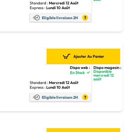
Standard :
Mercredi 12 Août
Express :
Lundi 10 Août
Eligible livraison 2H
?
Ajouter Au Panier
Dispo web :
Dispo magasin :
Disponible
En Stock
mercredi 12
août
Standard :
Mercredi 12 Août
Express :
Lundi 10 Août
Eligible livraison 2H
?