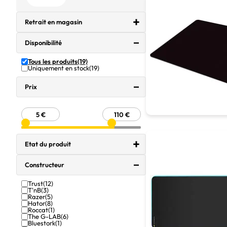
Retrait en magasin
Disponibilité
Tous les produits
(19)
Uniquement en stock
(19)
Prix
Etat du produit
Constructeur
Trust
(12)
T'nB
(3)
Razer
(5)
Hator
(8)
Roccat
(1)
The G-LAB
(6)
Bluestork
(1)