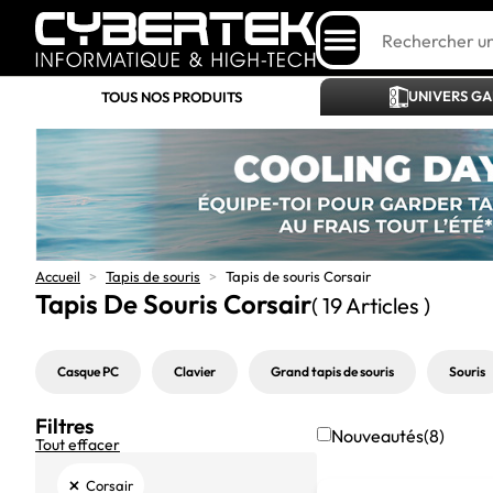
UNIVERS G
TOUS NOS PRODUITS
Accueil
>
Tapis de souris
>
Tapis de souris Corsair
Tapis De Souris Corsair
( 19 Articles )
Casque PC
Clavier
Grand tapis de souris
Souris
Filtres
Nouveautés
(8)
Tout effacer
×
Corsair