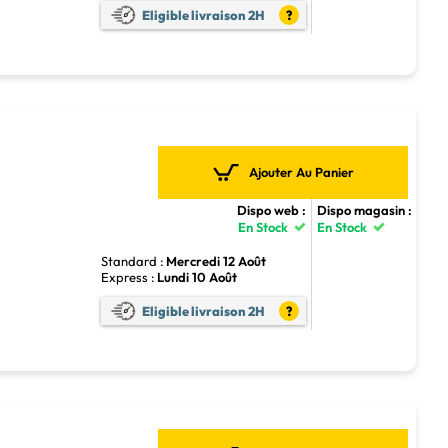
Eligible livraison 2H
?
Ajouter Au Panier
Dispo web :
Dispo magasin :
En Stock
En Stock
Standard :
Mercredi 12 Août
Express :
Lundi 10 Août
Eligible livraison 2H
?