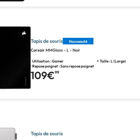
Tapis de souris
Nouveauté
Corsair
MMGlass - L - Noir
Utilisation : Gamer
Taille : L (Large)
Repose poignet : Sans repose poignet
109€
99
Tapis de souris