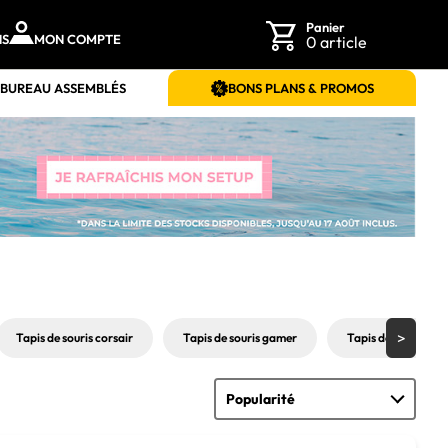
Panier
NS
MON COMPTE
0 article
 BUREAU ASSEMBLÉS
BONS PLANS & PROMOS
Tapis de souris corsair
Tapis de souris gamer
Tapis de souris Log