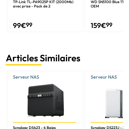
TP-Link TL-PA9025P KIT (2000Mb)
WD SN5100 Blue 1To 
avec prise - Pack de 2
OEM
99
€
99
159
€
99
Articles Similaires
Serveur NAS
Serveur NAS
Synology DS423 - 4 Baies
Synology DS223J - 2 B