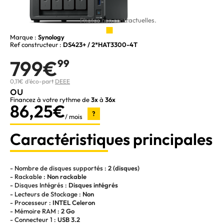
Photos non contractuelles.
Marque :
Synology
Ref constructeur :
DS423+ / 2*HAT3300-4T
799€
99
0,11€ d'éco-part
DEEE
ou
Financez à votre rythme de
3x
à
36x
86,25€
?
/ mois
Caractéristiques principales
- Nombre de disques supportés :
2 (disques)
- Rackable :
Non rackable
- Disques Intégrés :
Disques intégrés
- Lecteurs de Stockage :
Non
- Processeur :
INTEL Celeron
- Mémoire RAM :
2 Go
- Connecteur 1 :
USB 3.2