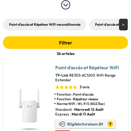
votre 
ordinateur portable
, ou votre 
PC de bureau
, le point d’accès Wi-
Fi vous permet de vous connecter à Internet où que vous soyez. Grâce 
au point d’accès Wi-Fi, vous pouvez accéder au Net et naviguer sur le 
web sur n’importe lequel de vos systèmes.
Point d'accès et Répéteur WiFi reconditionnés
Point d'accès et répét
Filtrer
36 articles
Point d'accès et Répéteur WiFi
TP-Link
RE305 AC1200 WiFi Range
Extender
3 avis
Fonction : Point d'accès
Fonction : Répéteur réseau
Norme WiFi : Wi-Fi 5 (802.11ac)
Standard :
Mercredi 12 Août
Express :
Mardi 11 Août
Eligible livraison 2H
?