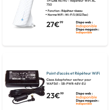
TP-Link
RE190 - Répéteur WiFi AC
750
Fonction : Répéteur réseau
Norme WiFi : Wi-Fi 5 (802.11ac)
27€
99
Dispo web :
Indisponible
Dispo magasin :
Indisponible
Point d'accès et Répéteur WiFi
Cisco
Adaptateur secteur pour
WAP361 - SB-PWR-48V-EU
23€
99
Dispo web :
Indisponible
Dispo magasin :
Indisponible