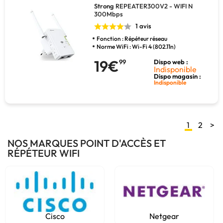
Strong
REPEATER300V2 - WIFI N
300Mbps
1 avis
Fonction : Répéteur réseau
Norme WiFi : Wi-Fi 4 (802.11n)
19€
99
Dispo web :
Indisponible
Dispo magasin :
Indisponible
1
2
>
NOS MARQUES POINT D'ACCÈS ET
RÉPÉTEUR WIFI
Cisco
Netgear