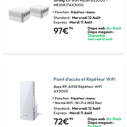
Strong
Kit WIFI MESH AX3000 -
MESHKITAX3000
Fonction : Répéteur réseau
Standard :
Mercredi 12 Août
Express :
Mardi 11 Août
97€
94
Dispo web :
En Stock
Dispo magasin :
Disponible
mercredi 12 août
Point d'accès et Répéteur WiFi
Asus
RP-AX58 Répéteur WiFi
AX3000
Fonction : Répéteur réseau
Norme WiFi : Wi-Fi 6 (802.11ax)
Standard :
Mercredi 12 Août
Express :
Mardi 11 Août
72€
99
Dispo web :
En Stock
Dispo magasin :
En Stock