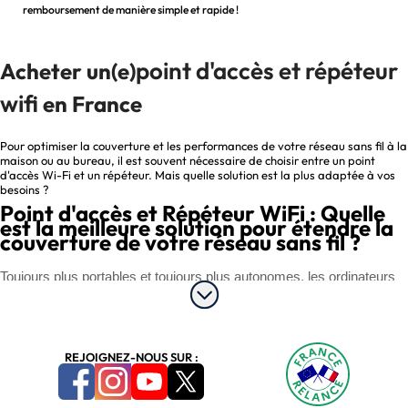
remboursement de manière simple et rapide !
point d'accès et répéteur 
Acheter un(e)
wifi
en France
Pour optimiser la couverture et les performances de votre réseau sans fil à la
maison ou au bureau, il est souvent nécessaire de choisir entre un point
d'accès Wi-Fi et un répéteur. Mais quelle solution est la plus adaptée à vos
besoins ?
Point d'accès et Répéteur WiFi : Quelle
est la meilleure solution pour étendre la
couverture de votre réseau sans fil ?
Toujours plus portables et toujours plus autonomes, les ordinateurs 
et périphériques Informatiques utilisent de plus en plus les réseaux 
sans fil pour communiquer alliant ainsi performances et grand 
confort d’utilisation. Néanmoins, certains box opérateurs peuvent 
intégrer des modules Wifi peu performants ou encore ne pas intégrer 
REJOIGNEZ-NOUS SUR :
de modules Wifi. Il se peut également que vous souhaitiez étendre 
les capacités de votre réseau sans fil existant en implantant un 
nouveau point d'accès Wi-Fi aux côtés du point d’accès existant ou 