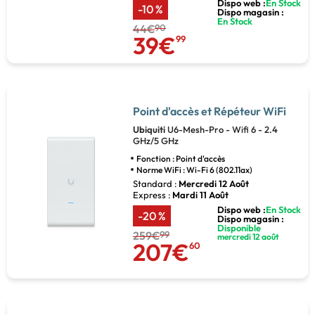
Dispo web :
En Stock
-10 %
Dispo magasin :
En Stock
44€
90
39€
99
Point d'accès et Répéteur WiFi
Ubiquiti
U6-Mesh-Pro - Wifi 6 - 2.4
GHz/5 GHz
Fonction : Point d'accès
Norme WiFi : Wi-Fi 6 (802.11ax)
Standard :
Mercredi 12 Août
Express :
Mardi 11 Août
Dispo web :
En Stock
-20 %
Dispo magasin :
Disponible
259€
99
mercredi 12 août
207€
60