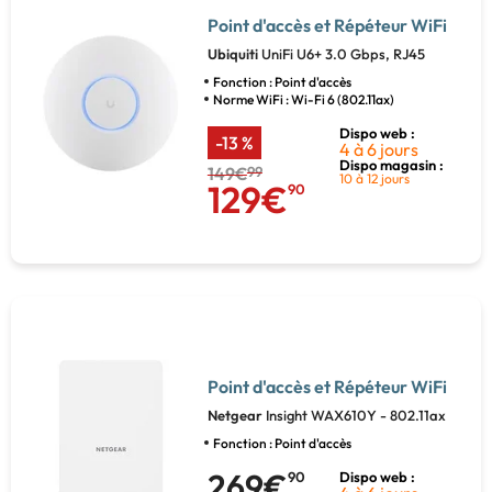
Point d'accès et Répéteur WiFi
Ubiquiti
UniFi U6+ 3.0 Gbps, RJ45
Fonction : Point d'accès
Norme WiFi : Wi-Fi 6 (802.11ax)
Dispo web :
-13 %
4 à 6 jours
Dispo magasin :
149€
99
10 à 12 jours
129€
90
Point d'accès et Répéteur WiFi
Netgear
Insight WAX610Y - 802.11ax
Fonction : Point d'accès
269€
90
Dispo web :