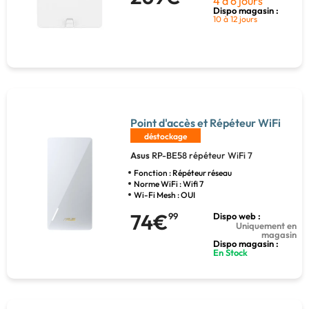
4 à 6 jours
Dispo magasin :
10 à 12 jours
Point d'accès et Répéteur WiFi
déstockage
Asus
RP-BE58 répéteur WiFi 7
Fonction : Répéteur réseau
Norme WiFi : Wifi 7
Wi-Fi Mesh : OUI
74€
99
Dispo web :
Uniquement en
magasin
Dispo magasin :
En Stock