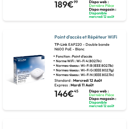
189€
99
Dispo web :
Dernière Pièce
Dispo magasin :
Disponible
mercredi 12 août
Point d'accès et Répéteur WiFi
TP-Link
EAP220 - Double bande
N600 PoE - Blanc
Fonction : Point d'accès
Norme WiFi : Wi-Fi 4 (802.11n)
Normes réseau : Wi-Fi B (IEEE 802.11b)
Normes réseau : Wi-Fi G (IEEE 802.11g)
Normes réseau : Wi-Fi N (IEEE 802.11n)
Standard :
Mercredi 12 Août
Express :
Mardi 11 Août
146€
45
Dispo web :
Dernière Pièce
Dispo magasin :
Disponible
mercredi 12 août