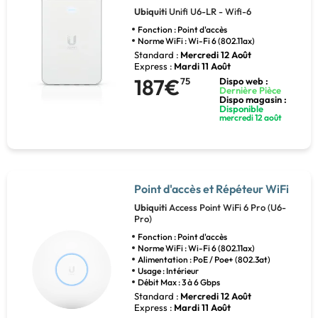
Ubiquiti
Unifi U6-LR - Wifi-6
Fonction : Point d'accès
Norme WiFi : Wi-Fi 6 (802.11ax)
Standard :
Mercredi 12 Août
Express :
Mardi 11 Août
187€
75
Dispo web :
Dernière Pièce
Dispo magasin :
Disponible
mercredi 12 août
Point d'accès et Répéteur WiFi
Ubiquiti
Access Point WiFi 6 Pro (U6-
Pro)
Fonction : Point d'accès
Norme WiFi : Wi-Fi 6 (802.11ax)
Alimentation : PoE / Poe+ (802.3at)
Usage : Intérieur
Débit Max : 3 à 6 Gbps
Standard :
Mercredi 12 Août
Express :
Mardi 11 Août