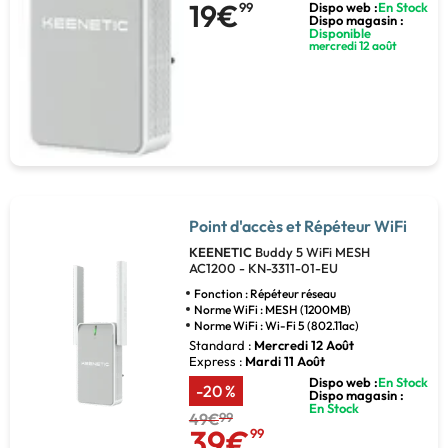
19€
99
Dispo web :
En Stock
Dispo magasin :
Disponible
mercredi 12 août
Point d'accès et Répéteur WiFi
KEENETIC
Buddy 5 WiFi MESH
AC1200 - KN-3311-01-EU
Fonction : Répéteur réseau
Norme WiFi : MESH (1200MB)
Norme WiFi : Wi-Fi 5 (802.11ac)
Standard :
Mercredi 12 Août
Express :
Mardi 11 Août
Dispo web :
En Stock
-20 %
Dispo magasin :
En Stock
49€
99
39€
99