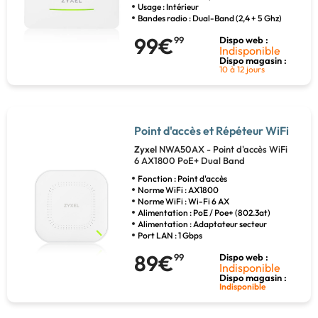
Usage : Intérieur
Bandes radio : Dual-Band (2,4 + 5 Ghz)
99€
99
Dispo web :
Indisponible
Dispo magasin :
10 à 12 jours
Point d'accès et Répéteur WiFi
Zyxel
NWA50AX - Point d'accès WiFi
6 AX1800 PoE+ Dual Band
Fonction : Point d'accès
Norme WiFi : AX1800
Norme WiFi : Wi-Fi 6 AX
Alimentation : PoE / Poe+ (802.3at)
Alimentation : Adaptateur secteur
Port LAN : 1 Gbps
89€
99
Dispo web :
Indisponible
Dispo magasin :
Indisponible