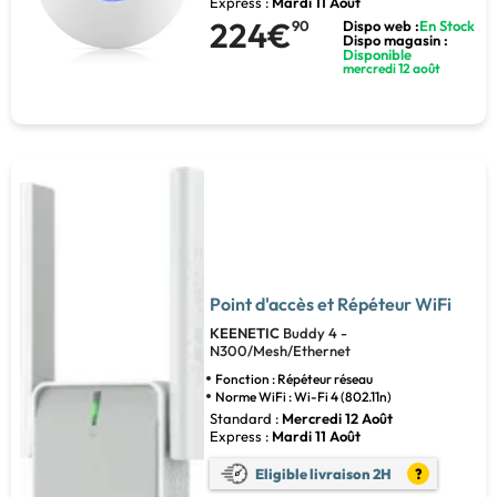
Express :
Mardi 11 Août
224€
90
Dispo web :
En Stock
Dispo magasin :
Disponible
mercredi 12 août
Point d'accès et Répéteur WiFi
KEENETIC
Buddy 4 -
N300/Mesh/Ethernet
Fonction : Répéteur réseau
Norme WiFi : Wi-Fi 4 (802.11n)
Standard :
Mercredi 12 Août
Express :
Mardi 11 Août
Eligible livraison 2H
?