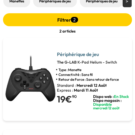
Manettes
Périphériques de jeu
Périphériques de jeu
P
Filtrer
2
2 articles
Périphérique de jeu
The G-LAB
K-Pad Helium - Switch
Type : Manette
Connectivité : Sans fil
Retour de Force : Sans retour de force
Standard :
Mercredi 12 Août
Express :
Mardi 11 Août
19€
90
Dispo web :
En Stock
Dispo magasin :
Disponible
mercredi 12 août