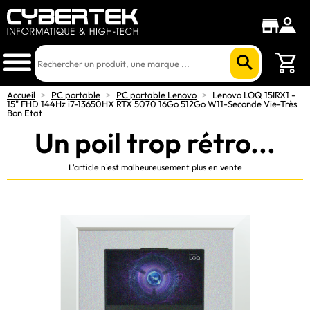
Accueil
>
PC portable
>
PC portable Lenovo
>
Lenovo LOQ 15IRX1 -
15" FHD 144Hz i7-13650HX RTX 5070 16Go 512Go W11-Seconde Vie-Très
Bon Etat
Un poil trop rétro...
L'article n'est malheureusement plus en vente