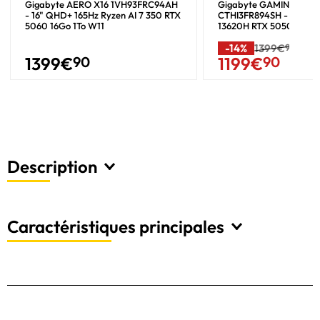
Gigabyte GAMING A16
Gigabyte AERO X16 1VH93FRC94AH
CTHI3FR894SH - 16" FHD
- 16" QHD+ 165Hz Ryzen AI 7 350 RTX
13620H RTX 5050 16Go 
5060 16Go 1To W11
-14%
1399€
90
1399
€
90
1199
€
90
Description
Caractéristiques principales