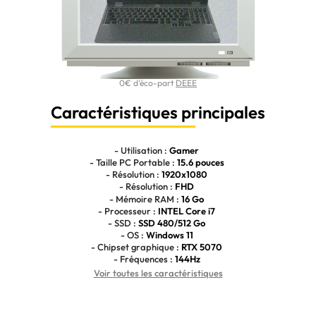
0€ d'éco-part
DEEE
Caractéristiques principales
- Utilisation :
Gamer
- Taille PC Portable :
15.6 pouces
- Résolution :
1920x1080
- Résolution :
FHD
- Mémoire RAM :
16 Go
- Processeur :
INTEL Core i7
- SSD :
SSD 480/512 Go
- OS :
Windows 11
- Chipset graphique :
RTX 5070
- Fréquences :
144Hz
Voir toutes les caractéristiques