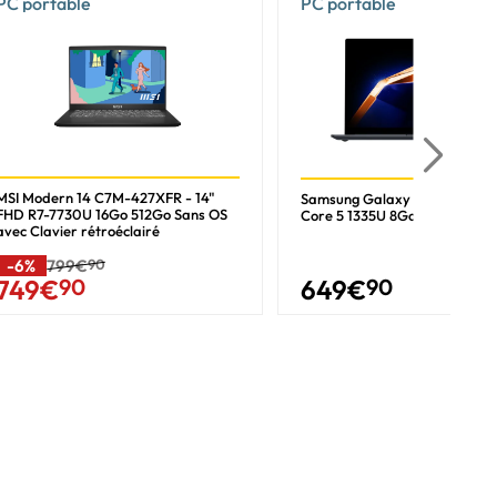
PC portable
PC portable
MSI Modern 14 C7M-427XFR - 14"
Samsung Galaxy Book4 - 15.6
FHD R7-7730U 16Go 512Go Sans OS
Core 5 1335U 8Go 256Go W11
avec Clavier rétroéclairé
-6%
799€
90
649
€
90
749
€
90