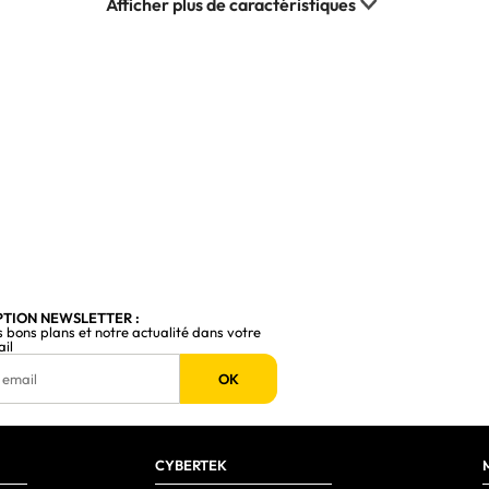
45%
60 Hz
500:1
Intel
Intel® Core™ i5
13e génération de processeurs Intel® Core™ i5
i5-13420H
PTION NEWSLETTER :
8
s bons plans et notre actualité dans votre
ail
12
OK
4,6 GHz
4
CYBERTEK
4