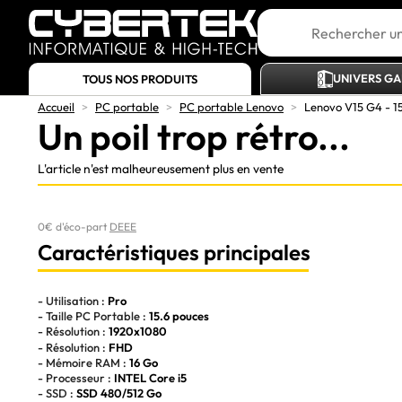
UNIVERS G
TOUS NOS PRODUITS
Accueil
>
PC portable
>
PC portable Lenovo
>
Lenovo V15 G4 - 1
Un poil trop rétro...
L'article n'est malheureusement plus en vente
0€ d'éco-part
DEEE
Caractéristiques principales
- Utilisation :
Pro
- Taille PC Portable :
15.6 pouces
- Résolution :
1920x1080
- Résolution :
FHD
- Mémoire RAM :
16 Go
- Processeur :
INTEL Core i5
- SSD :
SSD 480/512 Go