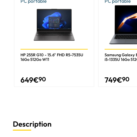
PC portable
PC portable
HP 255R G10 - 15.6" FHD R5-7535U
Samsung Galaxy B
16Go 512Go W11
i5-1335U 16Go 51
649
€
90
749
€
90
Description