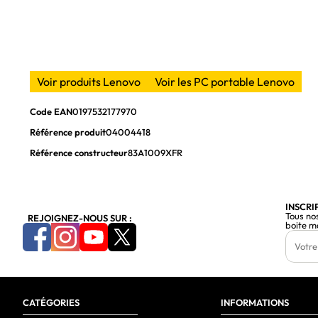
Palette de couleurs
Taux de d'actualisation maximal
Taux de contraste
Voir produits Lenovo
Voir les PC portable Lenovo
Processeur
Code EAN
0197532177970
Fabricant de processeur
Référence produit
04004418
Famille de processeur
Référence constructeur
83A1009XFR
Génération de processeurs
Modèle de processeur
INSCRI
Nombre de coeurs de processeurs
Tous no
REJOIGNEZ-NOUS SUR :
boite m
Nombre de threads du processeur
Fréquence du processeur Turbo
Cœurs de performance
CATÉGORIES
INFORMATIONS
Cœurs efficaces