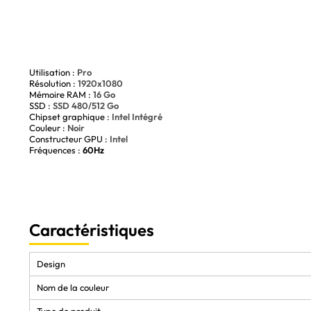
Utilisation :
Pro
Résolution :
1920x1080
Mémoire RAM :
16 Go
SSD :
SSD 480/512 Go
Chipset graphique :
Intel Intégré
Couleur :
Noir
Constructeur GPU :
Intel
Fréquences :
60Hz
Caractéristiques
Design
Nom de la couleur
Type de produit