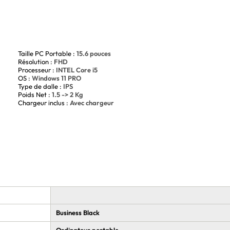
Taille PC Portable :
15.6 pouces
Résolution :
FHD
Processeur :
INTEL Core i5
OS :
Windows 11 PRO
Type de dalle :
IPS
Poids Net :
1.5 -> 2 Kg
Chargeur inclus :
Avec chargeur
Business Black
Ordinateur portable