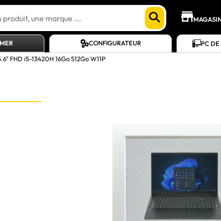
MAGASI
AMER
CONFIGURATEUR
PC DE
5.6" FHD i5-13420H 16Go 512Go W11P