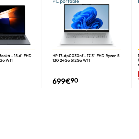
PC portable
ook4 - 15.6" FHD
HP 17-dp0030nf - 17.3" FHD Ryzen 5
2Go W11
130 24Go 512Go W11
699
€
90