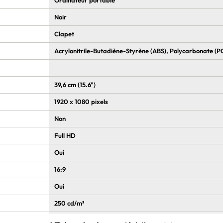
Noir
Clapet
Acrylonitrile-Butadiène-Styrène (ABS), Polycarbonate (P
39,6 cm (15.6")
1920 x 1080 pixels
Non
Full HD
Oui
16:9
Oui
250 cd/m²
NTSC