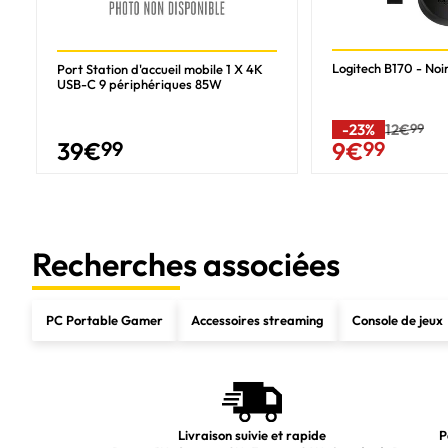
Modèle de processeur
Nombre de coeurs de processeurs
Logitech B170 - Noir
Port Station d'accueil mobile 1 X 4K
USB-C 9 périphériques 85W
Nombre de threads du processeur
Fréquence du processeur Turbo
-23%
12€
99
39
€
99
9
€
99
Fréquence du processeur
Mémoire cache du processeur
Type de cache de processeur
Recherches associées
Cache L3
Cache L2
PC Portable Gamer
Accessoires streaming
Console de jeux
Unité de traitement neuronal (NPU)
Copilot+ PC
Unité de traitement neuronal (NPU)
Performance totale du processeur jusqu'à
Livraison suivie et rapide
P