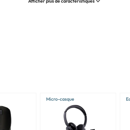
400 cd/m²
500 cd/m²
DCI-P3
100%
0,2 ms
60 Hz
1000000:1
Oui
DisplayHDR True Black 500
Micro-casque
E
AMD
AMD Ryzen AI 9 HX
AMD Ryzen AI 300 Series