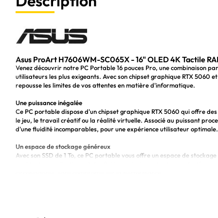
Description
Asus ProArt H7606WM-SC065X - 16" OLED 4K Tactile RA
Venez découvrir notre PC Portable 16 pouces Pro, une combinaison parf
utilisateurs les plus exigeants. Avec son chipset graphique RTX 5060 e
repousse les limites de vos attentes en matière d'informatique.
Une puissance inégalée
Ce PC portable dispose d'un chipset graphique RTX 5060 qui offre des
le jeu, le travail créatif ou la réalité virtuelle. Associé au puissant pr
d'une fluidité incomparables, pour une expérience utilisateur optimale.
Un espace de stockage généreux
Avec son SSD de 1 To, ce PC portable vous offre un espace de stockage g
rapide des applications et des fichiers, ainsi que des temps de démarr
circonstances, sans compromis sur la performance.
Une mémoire impressionnante
La mémoire RAM de 32 Go de ce PC portable Pro garantit une excellente 
même les plus gourmandes en ressources. Que vous soyez un professionn
polyvalent, cette mémoire impressionnante répondra à tous vos besoin