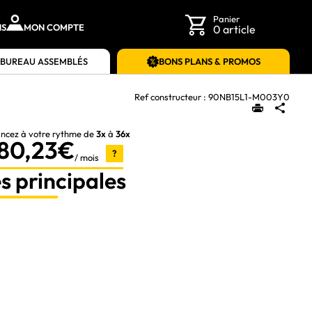
Panier
NS
MON COMPTE
0 article
 BUREAU ASSEMBLÉS
BONS PLANS & PROMOS
Ref constructeur :
90NB15L1-M003Y0
ancez à votre rythme de
3x
à
36x
80,23€
?
/ mois
s principales