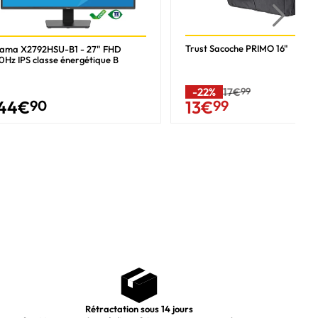
Trust Sacoche PRIMO 16"
yama X2792HSU-B1 - 27" FHD
0Hz IPS classe énergétique B
-22%
17€
99
44
€
90
13
€
99
Rétractation sous 14 jours