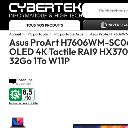
UNIVERS G
TOUS NOS PRODUITS
Accueil
>
PC portable
>
PC portable Asus
>
Asus ProArt H7606WM-
Asus ProArt H7606WM-SC06
OLED 4K Tactile RAI9 HX37
32Go 1To W11P
Poser une
question
8,5
/10
Indice de réparabilité