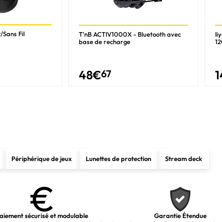
370
12
/Sans Fil
T'nB ACTIV1000X - Bluetooth avec
Ii
base de recharge
12
24
5,1 GHz
48
€
67
1
2 GHz
24 Mo
L2 & L3
24 Mo
12 Mo
Périphérique de jeux
Lunettes de protection
Stream deck
Oui
AMD Ryzen AI
80 TOPs
aiement sécurisé et modulable
Garantie Étendue