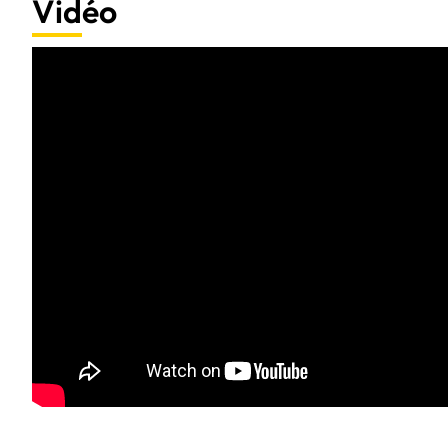
Vidéo
Liste d'avantages :
Performance exceptionnelle pour une productivité accrue
Graphismes époustouflants pour une expérience visuelle immersive
Stockage rapide et fiable pour un accès instantané à vos données
Facilité d'utilisation et réactivité optimale pour une utilisation quotid
Capacité multitâche étendue pour une efficacité maximale dans toutes