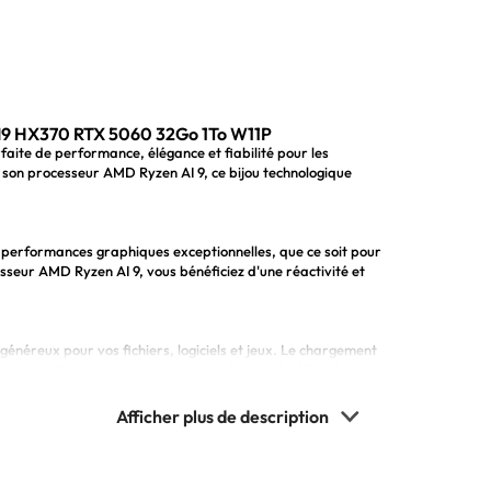
I9 HX370 RTX 5060 32Go 1To W11P
aite de performance, élégance et fiabilité pour les
t son processeur AMD Ryzen AI 9, ce bijou technologique
 performances graphiques exceptionnelles, que ce soit pour
ocesseur AMD Ryzen AI 9, vous bénéficiez d'une réactivité et
énéreux pour vos fichiers, logiciels et jeux. Le chargement
age réduits, vous permettent de rester productif en toutes
fluidité dans l'exécution de multiples tâches simultanées,
el de la création, un gamer passionné ou un utilisateur
s.