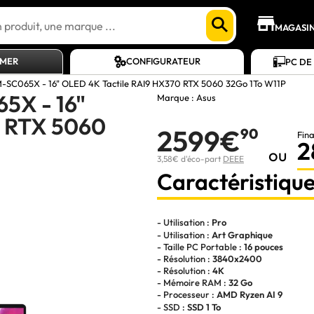
MAGASI
AMER
CONFIGURATEUR
PC DE
SC065X - 16" OLED 4K Tactile RAI9 HX370 RTX 5060 32Go 1To W11P
5X - 16"
Marque :
Asus
0 RTX 5060
2599€
90
Fin
2
ou
3,58€ d'éco-part
DEEE
Caractéristique
- Utilisation :
Pro
- Utilisation :
Art Graphique
- Taille PC Portable :
16 pouces
- Résolution :
3840x2400
- Résolution :
4K
- Mémoire RAM :
32 Go
- Processeur :
AMD Ryzen AI 9
- SSD :
SSD 1 To