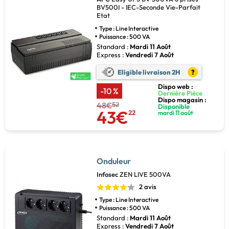
BV500I - IEC-Seconde Vie-Parfait
Etat
Type : Line Interactive
Puissance : 500 VA
Standard :
Mardi 11 Août
Express :
Vendredi 7 Août
Eligible livraison 2H
?
Dispo web :
-10 %
Dernière Pièce
Dispo magasin :
48€
52
Disponible
43€
22
mardi 11 août
Onduleur
Infosec
ZEN LIVE 500VA
2 avis
Type : Line Interactive
Puissance : 500 VA
Standard :
Mardi 11 Août
Express :
Vendredi 7 Août