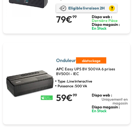
Eligible livraison 2H
?
79€
99
Dispo web :
Dernière Pièce
Dispo magasin :
En Stock
Onduleur
déstockage
APC
Easy UPS BV 500VA 6 prises
BV500I - IEC
Type : Line Interactive
Puissance : 500 VA
59€
99
Dispo web :
Uniquement en
magasin
Dispo magasin :
En Stock