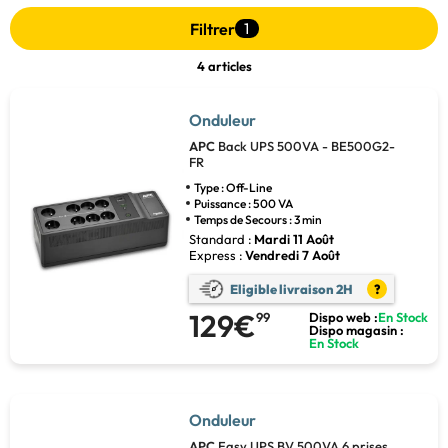
Filtrer
1
4 articles
Onduleur
APC
Back UPS 500VA - BE500G2-
FR
Type : Off-Line
Puissance : 500 VA
Temps de Secours : 3 min
Standard :
Mardi 11 Août
Express :
Vendredi 7 Août
Eligible livraison 2H
?
129€
99
Dispo web :
En Stock
Dispo magasin :
En Stock
Onduleur
APC
Easy UPS BV 500VA 6 prises