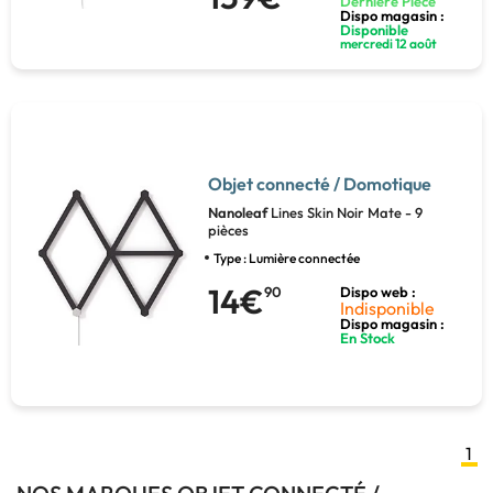
Dernière Pièce
Dispo magasin :
Disponible
mercredi 12 août
Objet connecté / Domotique
Nanoleaf
Lines Skin Noir Mate - 9
pièces
Type : Lumière connectée
14€
90
Dispo web :
Indisponible
Dispo magasin :
En Stock
1