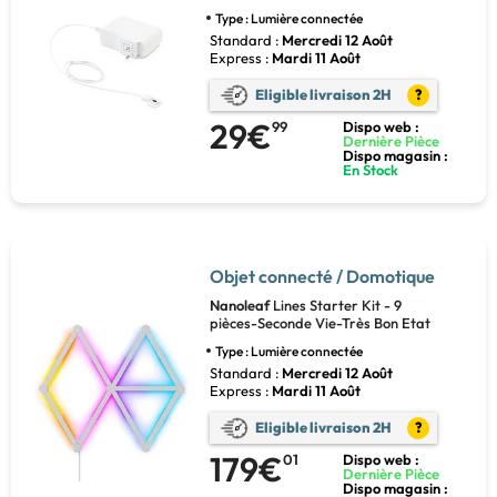
Type : Lumière connectée
Standard :
Mercredi 12 Août
Express :
Mardi 11 Août
Eligible livraison 2H
?
29€
99
Dispo web :
Dernière Pièce
Dispo magasin :
En Stock
Objet connecté / Domotique
Nanoleaf
Lines Starter Kit - 9
pièces-Seconde Vie-Très Bon Etat
Type : Lumière connectée
Standard :
Mercredi 12 Août
Express :
Mardi 11 Août
Eligible livraison 2H
?
179€
01
Dispo web :
Dernière Pièce
Dispo magasin :