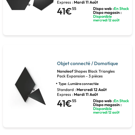
Express :
Mardi 11 Août
41€
55
Dispo web :
En Stock
Dispo magasin :
Disponible
mercredi 12 août
Objet connecté / Domotique
Nanoleaf
Shapes Black Triangles
Pack Expansion - 3 pièces
Type : Lumière connectée
Standard :
Mercredi 12 Août
Express :
Mardi 11 Août
41€
55
Dispo web :
En Stock
Dispo magasin :
Disponible
mercredi 12 août