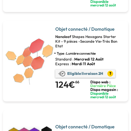
Disponible
mercredi 12 août
Objet connecté / Domotique
Nanoleaf
Shapes Hexagons Starter
Kit - 9 pièces -Seconde Vie-Très Bon
Etat
Type : Lumière connectée
Standard :
Mercredi 12 Août
Express :
Mardi 11 Août
Eligible livraison 2H
?
124€
66
Dispo web :
Dernière Pièce
Dispo magasin :
Disponible
mercredi 12 août
Objet connecté / Domotique