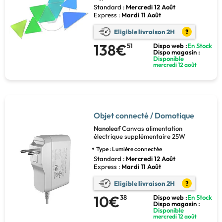
Standard :
Mercredi 12 Août
Express :
Mardi 11 Août
Eligible livraison 2H
?
138€
51
Dispo web :
En Stock
Dispo magasin :
Disponible
mercredi 12 août
Objet connecté / Domotique
Nanoleaf
Canvas alimentation
électrique supplémentaire 25W
Type : Lumière connectée
Standard :
Mercredi 12 Août
Express :
Mardi 11 Août
Eligible livraison 2H
?
10€
38
Dispo web :
En Stock
Dispo magasin :
Disponible
mercredi 12 août