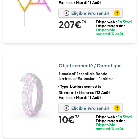
Express :
Mardi 11 Août
Eligible livraison 2H
?
207€
76
Dispo web :
En Stock
Dispo magasin :
Disponible
mercredi 12 août
Objet connecté / Domotique
Nanoleaf
Essentials Bande
lumineuse Extension - 1 mètre
Type : Lumière connectée
Standard :
Mercredi 12 Août
Express :
Mardi 11 Août
Eligible livraison 2H
?
10€
38
Dispo web :
En Stock
Dispo magasin :
Disponible
mercredi 12 août