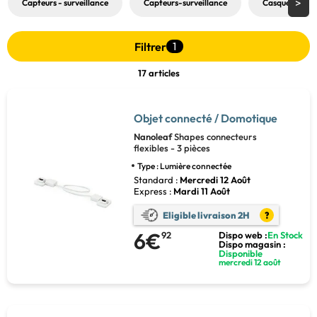
Capteurs - surveillance
Capteurs-surveillance
Casques VR
Filtrer
1
17 articles
Objet connecté / Domotique
Nanoleaf
Shapes connecteurs
flexibles - 3 pièces
Type : Lumière connectée
Standard :
Mercredi 12 Août
Express :
Mardi 11 Août
Eligible livraison 2H
?
6€
92
Dispo web :
En Stock
Dispo magasin :
Disponible
mercredi 12 août