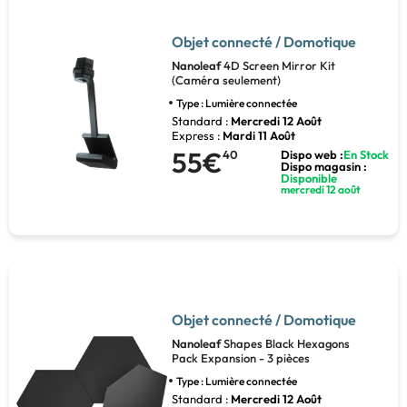
Objet connecté / Domotique
Nanoleaf
4D Screen Mirror Kit
(Caméra seulement)
Type : Lumière connectée
Standard :
Mercredi 12 Août
Express :
Mardi 11 Août
55€
40
Dispo web :
En Stock
Dispo magasin :
Disponible
mercredi 12 août
Objet connecté / Domotique
Nanoleaf
Shapes Black Hexagons
Pack Expansion - 3 pièces
Type : Lumière connectée
Standard :
Mercredi 12 Août