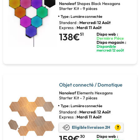
Nanoleaf
Shapes Black Hexagons
Starter Kit - 9 pièces
Type : Lumière connectée
Standard :
Mercredi 12 Août
Express :
Mardi 11 Août
138€
51
Dispo web :
Dernière Pièce
Dispo magasin :
Disponible
mercredi 12 août
Objet connecté / Domotique
Nanoleaf
Elements Hexagons
Starter Kit - 7 pièces
Type : Lumière connectée
Standard :
Mercredi 12 Août
Express :
Mardi 11 Août
Eligible livraison 2H
?
159€
30
Dispo web :