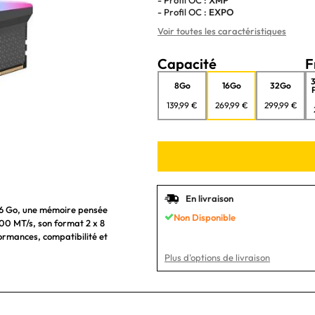
- Profil OC :
EXPO
Voir toutes les caractéristiques
Capacité
F
8Go
16Go
32Go
139,99 €
269,99 €
299,99 €
En livraison
16 Go, une mémoire pensée
Non Disponible
0 MT/s, son format 2 x 8
ormances, compatibilité et
Plus d'options de livraison