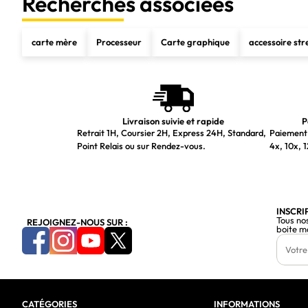
Recherches associées
carte mère
Processeur
Carte graphique
accessoire st
Livraison suivie et rapide
P
Retrait 1H, Coursier 2H, Express 24H, Standard,
Paiement 
Point Relais ou sur Rendez-vous.
4x, 10x, 1
INSCRI
Tous no
REJOIGNEZ-NOUS SUR :
boite m
CATÉGORIES
INFORMATIONS