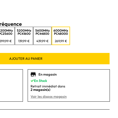
réquence
3200MHz
5200MHz
5600MHz
6000MHz
PC25600
PC41600
PC44800
PC48000
299,99 €
139,99 €
439,99 €
269,99 €
AJOUTER AU PANIER
En magasin
En Stock
Retrait immédiat dans
2 magasin(s)
Voir les dispos magasin