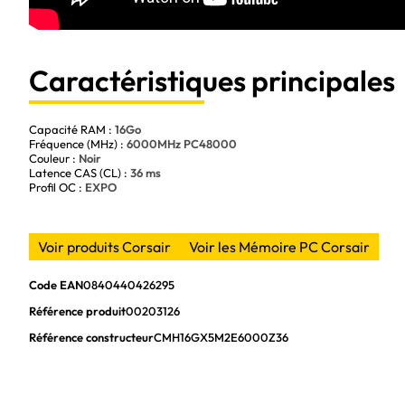
Caractéristiques principales
Capacité RAM :
16Go
Fréquence (MHz) :
6000MHz PC48000
Couleur :
Noir
Latence CAS (CL) :
36 ms
Profil OC :
EXPO
Voir produits Corsair
Voir les Mémoire PC Corsair
Code EAN
0840440426295
Référence produit
00203126
Référence constructeur
CMH16GX5M2E6000Z36