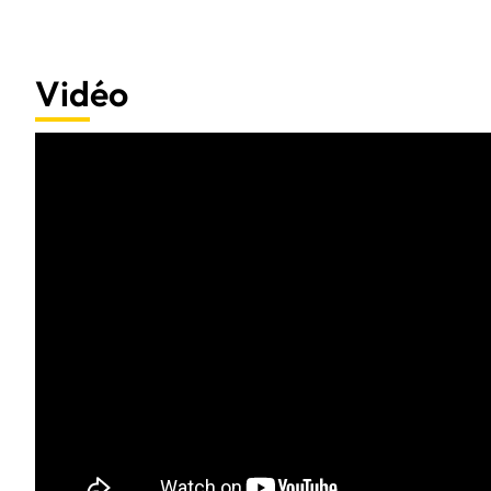
Le dissipateur thermique en aluminium apporte une finition soignée et 
à plusieurs zones, pilotable via Corsair iCUE, permet d’harmoniser la 
une vraie touche visuelle au boîtier.
Vidéo
Avantages :
Mémoire Corsair Vengeance RGB DDR5 16 Go en 2 x 8 Go
Vitesse jusqu’à 6000 MT/s avec tension testée à 1,35 V
Compatible AMD EXPO et Intel XMP pour optimiser les performance
Dissipateur thermique aluminium avec finition grise
RGB personnalisable via Corsair iCUE pour un setup plus lumineux