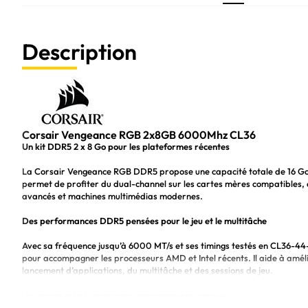
Description
Corsair Vengeance RGB 2x8GB 6000Mhz CL36
Un kit DDR5 2 x 8 Go pour les plateformes récentes
La Corsair Vengeance RGB DDR5 propose une capacité totale de 16 Go 
permet de profiter du dual-channel sur les cartes mères compatible
avancés et machines multimédias modernes.
Des performances DDR5 pensées pour le jeu et le multitâche
Avec sa fréquence jusqu’à 6000 MT/s et ses timings testés en CL36-4
pour accompagner les processeurs AMD et Intel récents. Il aide à amél
lancement d’applications, du multitâche et des sessions de jeu.
Un design RGB Corsair pour personnaliser votre PC