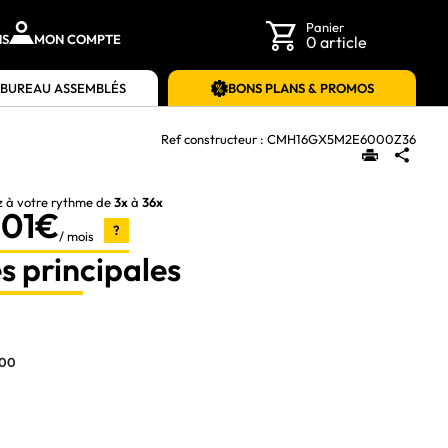
Panier
NS
MON COMPTE
0 article
 BUREAU ASSEMBLÉS
BONS PLANS & PROMOS
Ref constructeur :
CMH16GX5M2E6000Z36
z à votre rythme de
3x
à
36x
,01€
?
/ mois
s principales
00