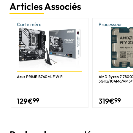
Articles Associés
Carte mère
Processeur
Asus PRIME B760M-F WIFI
AMD Ryzen 7 7800
5GHz/104Mo/AM5/
129
€
99
319
€
99