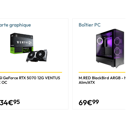
arte graphique
Boîtier PC
I GeForce RTX 5070 12G VENTUS
M.RED BlackBird ARGB - MT/S
X OC
Alim/ATX
34
€
95
69
€
99