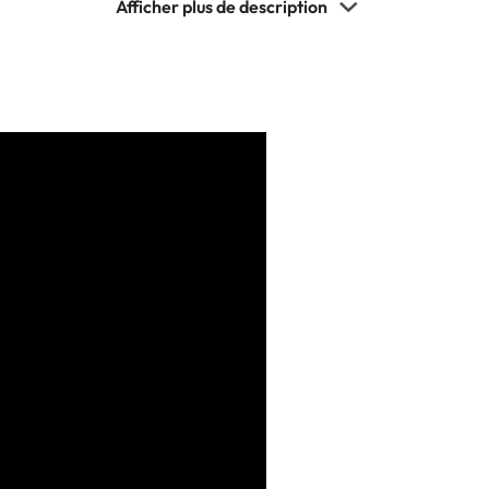
contribue à évacuer la chaleur des modules. L’éclairage RGB
mémoire avec le reste de votre configuration et d’ajouter
s