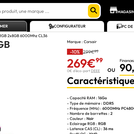
MAGASI
AMER
CONFIGURATEUR
PC DE
 RGB 2x8GB 6000Mhz CL36
GB
Marque :
Corsair
-10%
299€
99
269€
99
Finance
90
ou
0€ d'éco-part
DEEE
Caractéristique
- Capacité RAM :
16Go
- Type de mémoire :
DDR5
- Fréquence (MHz) :
6000MHz PC480
- Nombre de barrettes :
2
- Couleur :
Noir
- Eclairage RGB :
RGB
- Latence CAS (CL) :
36 ms
- Profil OC :
XMP