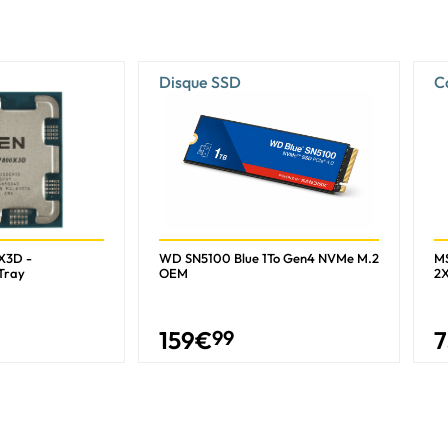
Disque SSD
C
X3D -
WD SN5100 Blue 1To Gen4 NVMe M.2
MS
Tray
OEM
2
159
€
99
7