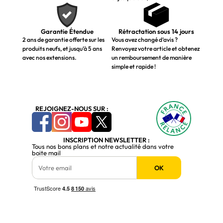
Garantie Étendue
Rétractation sous 14 jours
2 ans de garantie offerte sur les
Vous avez changé d’avis ?
produits neufs, et jusqu’à 5 ans
Renvoyez votre article et obtenez
avec nos extensions.
un remboursement de manière
simple et rapide !
REJOIGNEZ-NOUS SUR :
INSCRIPTION NEWSLETTER :
Tous nos bons plans et notre actualité dans votre
boite mail
OK