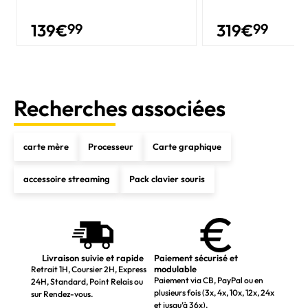
139
€
99
319
€
99
Recherches associées
carte mère
Processeur
Carte graphique
accessoire streaming
Pack clavier souris
Livraison suivie et rapide
Paiement sécurisé et
modulable
Retrait 1H, Coursier 2H, Express
Paiement via CB, PayPal ou en
24H, Standard, Point Relais ou
plusieurs fois (3x, 4x, 10x, 12x, 24x
sur Rendez-vous.
et jusqu’à 36x).