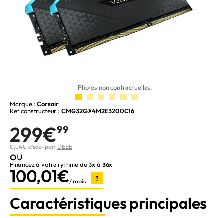
Photos non contractuelles.
Marque :
Corsair
Ref constructeur :
CMG32GX4M2E3200C16
299€
99
0,04€ d'éco-part
DEEE
ou
Financez à votre rythme de
3x
à
36x
100,01€
?
/ mois
Caractéristiques principales