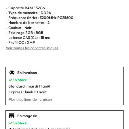
- Capacité RAM :
32Go
- Type de mémoire :
DDR4
- Fréquence (MHz) :
3200MHz PC25600
- Nombre de barrettes :
2
- Couleur :
Noir
- Eclairage RGB :
RGB
- Latence CAS (CL) :
15 ms
- Profil OC :
XMP
Voir toutes les caractéristiques
En livraison
En Stock
Standard :
mardi 11 août
Express :
lundi 10 août
Plus d'options de livraison
En magasin
En Stock
Retrait immédiat dans
4 magasin(s)