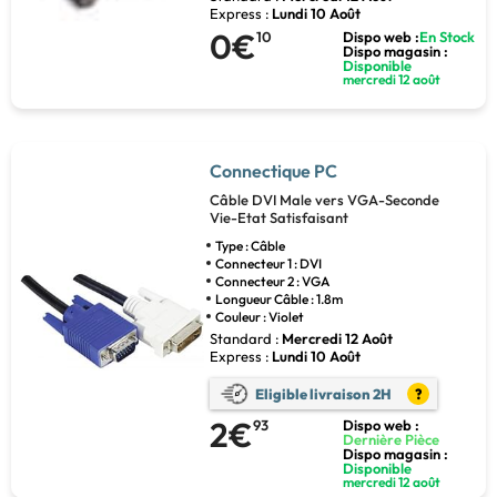
Express :
Lundi 10 Août
0€
10
Dispo web :
En Stock
Dispo magasin :
Disponible
mercredi 12 août
Connectique PC
Câble DVI Male vers VGA-Seconde
Vie-Etat Satisfaisant
Type : Câble
Connecteur 1 : DVI
Connecteur 2 : VGA
Longueur Câble : 1.8m
Couleur : Violet
Standard :
Mercredi 12 Août
Express :
Lundi 10 Août
Eligible livraison 2H
?
2€
93
Dispo web :
Dernière Pièce
Dispo magasin :
Disponible
mercredi 12 août