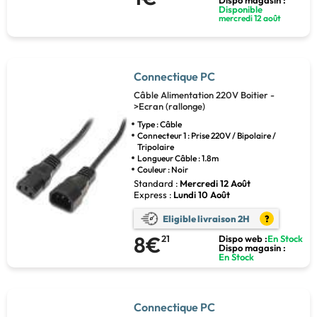
Disponible
mercredi 12 août
Connectique PC
Câble Alimentation 220V Boitier -
>Ecran (rallonge)
Type : Câble
Connecteur 1 : Prise 220V / Bipolaire /
Tripolaire
Longueur Câble : 1.8m
Couleur : Noir
Standard :
Mercredi 12 Août
Express :
Lundi 10 Août
Eligible livraison 2H
?
8€
21
Dispo web :
En Stock
Dispo magasin :
En Stock
Connectique PC