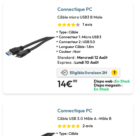
Connectique PC
Câble micro USB3 B Male
1 avis
Type : Câble
Connecteur 1 : Micro USB 3
Connecteur 2 : USB 3.0
Longueur Câble : 1.8m
Couleur : Noir
Standard :
Mercredi 12 Août
Express :
Lundi 10 Août
Eligible livraison 2H
?
14€
99
Dispo web :
En Stock
Dispo magasin :
En Stock
Connectique PC
Câble USB 3.0 Mâle A -Mâle B
2 avis
Type : Câble