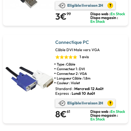
Eligible livraison 2H
?
3€
99
Dispo web :
En Stock
Dispo magasin :
En Stock
Connectique PC
Câble DVI Male vers VGA
1 avis
Type : Câble
Connecteur 1 : DVI
Connecteur 2 : VGA
Longueur Câble : 1.8m
Couleur : Violet
Standard :
Mercredi 12 Août
Express :
Lundi 10 Août
Eligible livraison 2H
?
8€
61
Dispo web :
En Stock
Dispo magasin :
En Stock