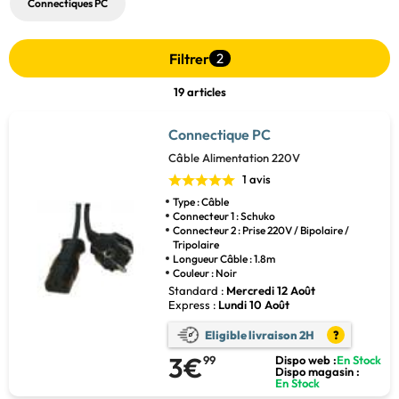
Connectiques PC
Filtrer
2
19 articles
Connectique PC
Câble Alimentation 220V
1 avis
Type : Câble
Connecteur 1 : Schuko
Connecteur 2 : Prise 220V / Bipolaire /
Tripolaire
Longueur Câble : 1.8m
Couleur : Noir
Standard :
Mercredi 12 Août
Express :
Lundi 10 Août
Eligible livraison 2H
?
3€
99
Dispo web :
En Stock
Dispo magasin :
En Stock