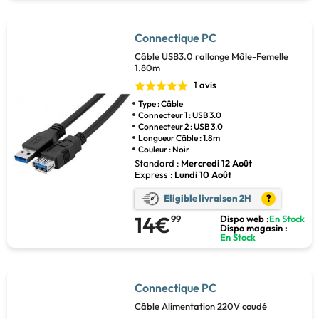
Connectique PC
Câble USB3.0 rallonge Mâle-Femelle
1.80m
1 avis
Type : Câble
Connecteur 1 : USB 3.0
Connecteur 2 : USB 3.0
Longueur Câble : 1.8m
Couleur : Noir
Standard :
Mercredi 12 Août
Express :
Lundi 10 Août
Eligible livraison 2H
?
14€
99
Dispo web :
En Stock
Dispo magasin :
En Stock
Connectique PC
Câble Alimentation 220V coudé