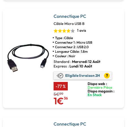
Connectique PC
Câble Micro USB B
1 avis
Type : Câble
Connecteur 1 : Micro USB
Connecteur 2 : USB 2.0
Longueur Câble : 1.8m
Couleur : Noir
Standard :
Mercredi 12 Août
Express :
Lundi 10 Août
Eligible livraison 2H
?
Dispo web :
-77 %
Dernière Pièce
Dispo magasin :
5€
99
En Stock
1€
36
Connectique PC