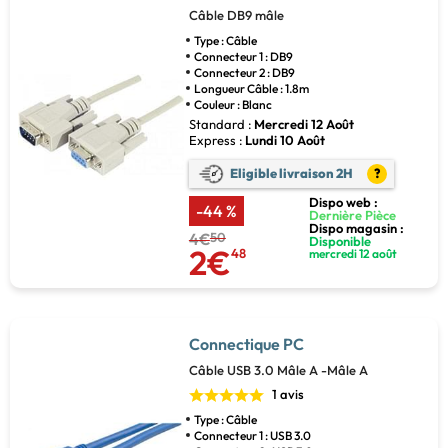
Câble DB9 mâle
Type : Câble
Connecteur 1 : DB9
Connecteur 2 : DB9
Longueur Câble : 1.8m
Couleur : Blanc
Standard :
Mercredi 12 Août
Express :
Lundi 10 Août
Eligible livraison 2H
?
Dispo web :
-44 %
Dernière Pièce
Dispo magasin :
4€
50
Disponible
2€
48
mercredi 12 août
Connectique PC
Câble USB 3.0 Mâle A -Mâle A
1 avis
Type : Câble
Connecteur 1 : USB 3.0