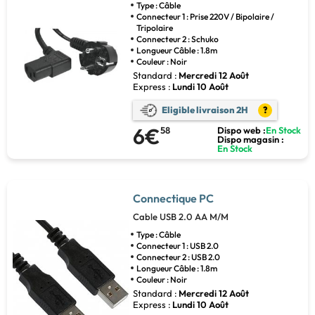
Type : Câble
Connecteur 1 : Prise 220V / Bipolaire /
Tripolaire
Connecteur 2 : Schuko
Longueur Câble : 1.8m
Couleur : Noir
Standard :
Mercredi 12 Août
Express :
Lundi 10 Août
Eligible livraison 2H
?
6€
58
Dispo web :
En Stock
Dispo magasin :
En Stock
Connectique PC
Cable USB 2.0 AA M/M
Type : Câble
Connecteur 1 : USB 2.0
Connecteur 2 : USB 2.0
Longueur Câble : 1.8m
Couleur : Noir
Standard :
Mercredi 12 Août
Express :
Lundi 10 Août