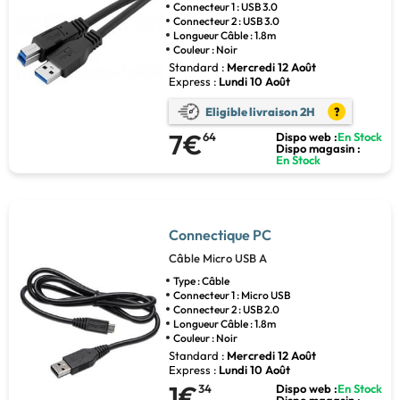
Connecteur 1 : USB 3.0
Connecteur 2 : USB 3.0
Longueur Câble : 1.8m
Couleur : Noir
Standard :
Mercredi 12 Août
Express :
Lundi 10 Août
Eligible livraison 2H
?
7€
64
Dispo web :
En Stock
Dispo magasin :
En Stock
Connectique PC
Câble Micro USB A
Type : Câble
Connecteur 1 : Micro USB
Connecteur 2 : USB 2.0
Longueur Câble : 1.8m
Couleur : Noir
Standard :
Mercredi 12 Août
Express :
Lundi 10 Août
1€
34
Dispo web :
En Stock
Dispo magasin :