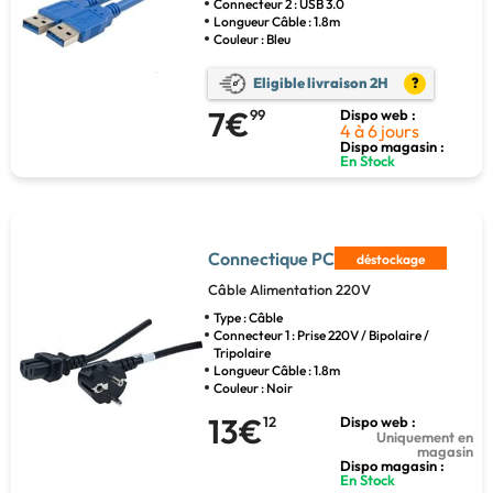
Connecteur 2 : USB 3.0
Longueur Câble : 1.8m
Couleur : Bleu
Eligible livraison 2H
?
7€
99
Dispo web :
4 à 6 jours
Dispo magasin :
En Stock
Connectique PC
déstockage
Câble Alimentation 220V
Type : Câble
Connecteur 1 : Prise 220V / Bipolaire /
Tripolaire
Longueur Câble : 1.8m
Couleur : Noir
13€
12
Dispo web :
Uniquement en
magasin
Dispo magasin :
En Stock