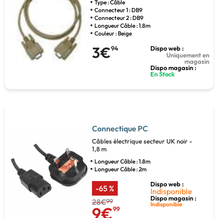
Type : Câble
Connecteur 1 : DB9
Connecteur 2 : DB9
Longueur Câble : 1.8m
Couleur : Beige
3€
94
Dispo web :
Uniquement en
magasin
Dispo magasin :
En Stock
Connectique PC
Câbles électrique secteur UK noir -
1,8 m
Longueur Câble : 1.8m
Longueur Câble : 2m
Dispo web :
-65 %
Indisponible
Dispo magasin :
28€
99
Indisponible
9€
99