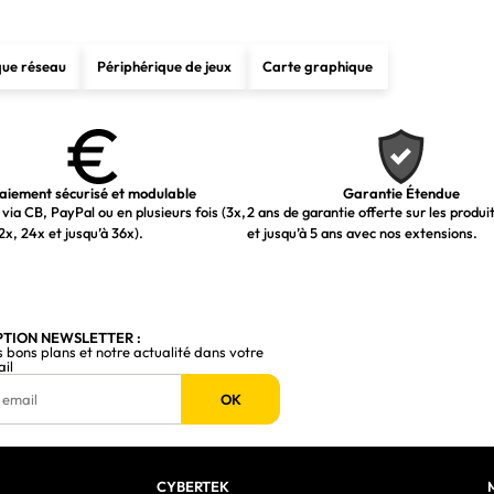
que réseau
Périphérique de jeux
Carte graphique
aiement sécurisé et modulable
Garantie Étendue
via CB, PayPal ou en plusieurs fois (3x,
2 ans de garantie offerte sur les produi
2x, 24x et jusqu’à 36x).
et jusqu’à 5 ans avec nos extensions.
PTION NEWSLETTER :
s bons plans et notre actualité dans votre
ail
OK
CYBERTEK