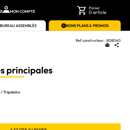
Panier
NS
MON COMPTE
0 article
 BUREAU ASSEMBLÉS
BONS PLANS & PROMOS
Ref constructeur :
808040
s principales
 / Tripolaire
AJOUTER AU PANIER