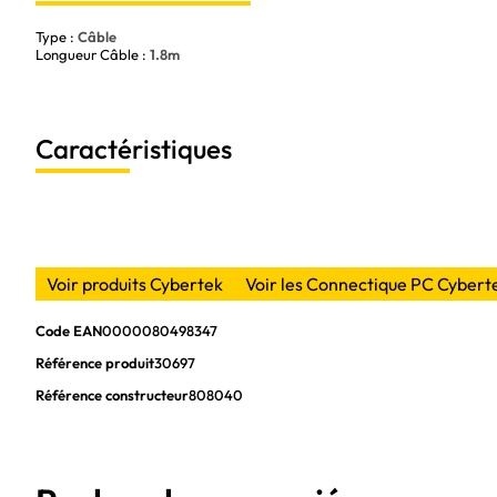
Type :
Câble
Longueur Câble :
1.8m
Caractéristiques
Voir produits Cybertek
Voir les Connectique PC Cybert
Code EAN
0000080498347
Référence produit
30697
Référence constructeur
808040