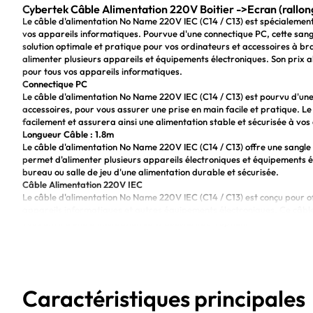
Cybertek Câble Alimentation 220V Boitier ->Ecran (rallon
Le câble d'alimentation No Name 220V IEC (C14 / C13) est spécialement 
vos appareils informatiques. Pourvue d'une connectique PC, cette sang
solution optimale et pratique pour vos ordinateurs et accessoires à b
alimenter plusieurs appareils et équipements électroniques. Son prix a
pour tous vos appareils informatiques.
Connectique PC
Le câble d'alimentation No Name 220V IEC (C14 / C13) est pourvu d'un
accessoires, pour vous assurer une prise en main facile et pratique. Le
facilement et assurera ainsi une alimentation stable et sécurisée à vos
Longueur Câble : 1.8m
Le câble d'alimentation No Name 220V IEC (C14 / C13) offre une sangle 
permet d'alimenter plusieurs appareils électroniques et équipements 
bureau ou salle de jeu d'une alimentation durable et sécurisée.
Câble Alimentation 220V IEC
Le câble d'alimentation No Name 220V IEC (C14 / C13) est conçu pour of
appareils informatiques et autres équipements électroniques. Ce câble 
vous offrira une alimentation sans aucune interruption.
Le câble d'alimentation No Name 220V IEC (C14 / C13) est le choix parfa
équipements. Avec sa connectique PC, sa longueur de 1,8m et sa connect
sécurité à un prix compétitif. Sa qualité et sa performance vous permet
efficace.
Caractéristiques principales