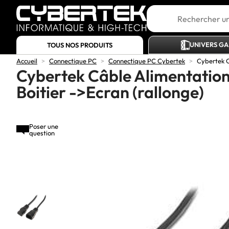
UNIVERS G
TOUS NOS PRODUITS
Accueil
>
Connectique PC
>
Connectique PC Cybertek
>
Cybertek C
Cybertek Câble Alimentatio
Boitier ->Ecran (rallonge)
Poser une
question