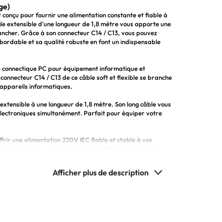
ge)
conçu pour fournir une alimentation constante et fiable à
le extensible d'une longueur de 1,8 mètre vous apporte une
rancher. Grâce à son connecteur C14 / C13, vous pouvez
bordable et sa qualité robuste en font un indispensable
e connectique PC pour équipement informatique et
 connecteur C14 / C13 de ce câble soft et flexible se branche
 appareils informatiques.
extensible à une longueur de 1,8 mètre. Son long câble vous
électroniques simultanément. Parfait pour équiper votre
frir une alimentation 220V IEC fiable et stable à vos
est équipé d'un connecteur C14 / C13 solide et durable qui
it pour l'alimentation stable et pratique de vos divers
ique C14 / C13, ce câble offre une alimentation en toute
tent de profiter d'un matériel informatique fiable et