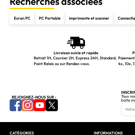
Recherches associées
Ecran PC
PC Portable
imprimante et scanner
Connecti
Livraison suivie et rapide
P
Retrait 1H, Coursier 2H, Express 24H, Standard,
Paiement 
Point Relais ou sur Rendez-vous.
4x, 10x, 1
INSCRI
Tous no
REJOIGNEZ-NOUS SUR :
boite m
CATÉGORIES
INFORMATIONS