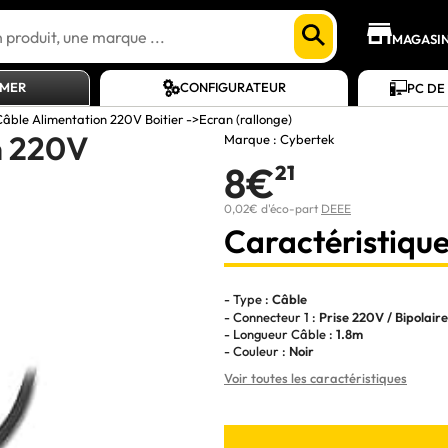
MAGASI
AMER
CONFIGURATEUR
PC DE
âble Alimentation 220V Boitier ->Ecran (rallonge)
n 220V
Marque :
Cybertek
8€
21
0,02€ d'éco-part
DEEE
Caractéristique
- Type :
Câble
- Connecteur 1 :
Prise 220V / Bipolaire
- Longueur Câble :
1.8m
- Couleur :
Noir
Voir toutes les caractéristiques