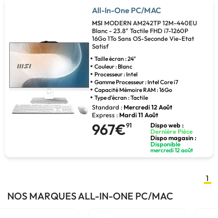
All-In-One PC/MAC
MSI
MODERN AM242TP 12M-440EU
Blanc - 23.8" Tactile FHD i7-1260P
16Go 1To Sans OS-Seconde Vie-Etat
Satisf
Taille écran : 24"
Couleur : Blanc
Processeur : Intel
Gamme Processeur : Intel Core i7
Capacité Mémoire RAM : 16Go
Type d'écran : Tactile
Standard :
Mercredi 12 Août
Express :
Mardi 11 Août
967€
91
Dispo web :
Dernière Pièce
Dispo magasin :
Disponible
mercredi 12 août
1
NOS MARQUES ALL-IN-ONE PC/MAC