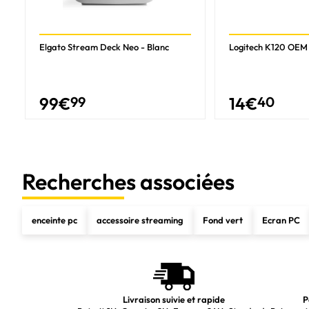
Elgato Stream Deck Neo - Blanc
Logitech K120 OEM
99
€
99
14
€
40
Recherches associées
enceinte pc
accessoire streaming
Fond vert
Ecran PC
Livraison suivie et rapide
P