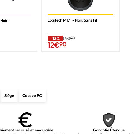
Logitech M171 - Noir/Sans Fil
 Noir
-13%
14€
90
12
€
90
Siège
Casque PC
aiement sécurisé et modulable
Garantie Étendue