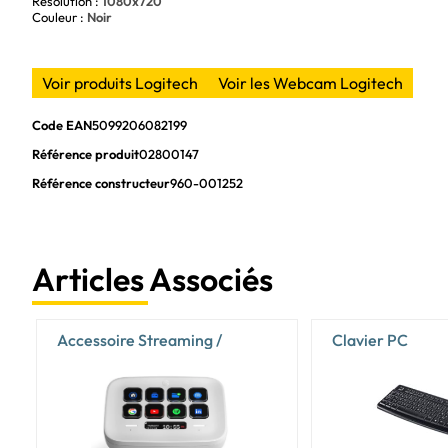
Résolution :
1080x720
Couleur :
Noir
Voir produits Logitech
Voir les Webcam Logitech
Code EAN
5099206082199
Référence produit
02800147
Référence constructeur
960-001252
Articles Associés
Accessoire Streaming /
Clavier PC
Vlogging