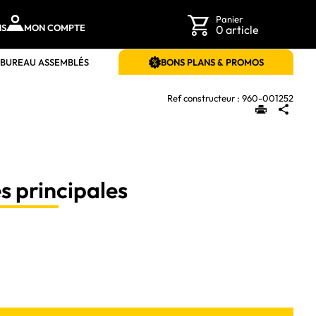
Panier
NS
MON COMPTE
0 article
 BUREAU ASSEMBLÉS
BONS PLANS & PROMOS
Ref constructeur :
960-001252
s principales