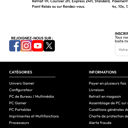
Retrait 1H, Coursier 2H, Express 24H, Standard,
Paiement 
Point Relais ou sur Rendez-vous.
4x, 10x, 1
INSCRI
Tous no
REJOIGNEZ-NOUS SUR :
boite m
CATÉGORIES
INFORMATIONS
Univers Gamer
Payer en plusieurs fois
Configurateur
Livraison
PC de Bureau / Multimédia
Retrait en magasin
PC Gamer
Assemblage de PC sur
PC Portables
Conditions générales d
Imprimantes et Multifonctions
Charte de protection d
Processeurs
Alerte fraude