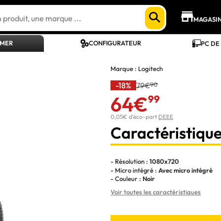
MAGASI
AMER
CONFIGURATEUR
PC DE
Marque :
Logitech
-18%
79€
90
64€
99
0,05€ d'éco-part
DEEE
Caractéristique
- Résolution :
1080x720
- Micro intégré :
Avec micro intégré
- Couleur :
Noir
Voir toutes les caractéristiques