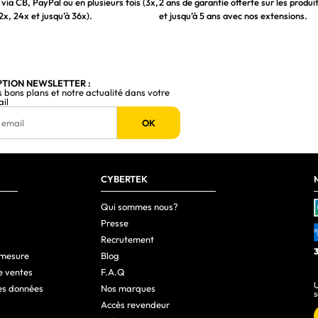
via CB, PayPal ou en plusieurs fois (3x,
2 ans de garantie offerte sur les produi
2x, 24x et jusqu’à 36x).
et jusqu’à 5 ans avec nos extensions.
PTION NEWSLETTER :
s bons plans et notre actualité dans votre
ail
OK
CYBERTEK
Qui sommes nous?
Presse
Recrutement
 mesure
Blog
e ventes
F.A.Q
U
es données
Nos marques
s
Accès revendeur