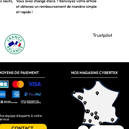
ts neufs,
Vous avez changé d’avis ? Renvoyez votre article
et obtenez un remboursement de manière simple
et rapide !
Trustpilot
MOYENS DE PAIEMENT
NOS MAGASINS CYBERTEK
ne équipe d'experts à votre
ervice
CONTACT