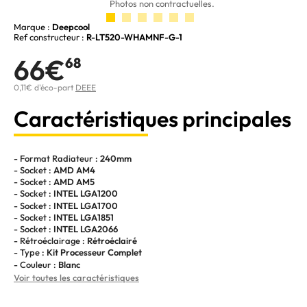
Photos non contractuelles.
Marque :
Deepcool
Ref constructeur :
R-LT520-WHAMNF-G-1
66€
68
0,11€ d'éco-part
DEEE
Caractéristiques principales
- Format Radiateur :
240mm
- Socket :
AMD AM4
- Socket :
AMD AM5
- Socket :
INTEL LGA1200
- Socket :
INTEL LGA1700
- Socket :
INTEL LGA1851
- Socket :
INTEL LGA2066
- Rétroéclairage :
Rétroéclairé
- Type :
Kit Processeur Complet
- Couleur :
Blanc
Voir toutes les caractéristiques