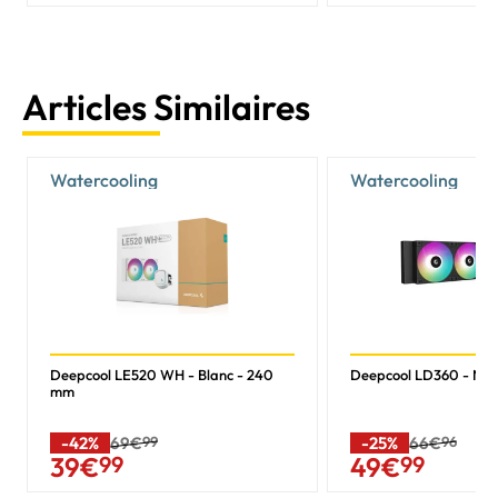
Articles Similaires
Watercooling
Watercooling
Deepcool LE520 WH - Blanc - 240
Deepcool LD360 - Noi
mm
-42%
69€
99
-25%
66€
96
39
€
99
49
€
99