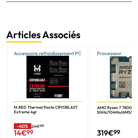
Articles Associés
Accessoire refroidissement PC
Processeur
M.RED Thermal Paste CRYOBLAST
AMD Ryzen 7 7800X3
Extreme 4gr
5GHz/104Mo/AM5/Tr
-40%
24€
99
319
€
99
14
€
99