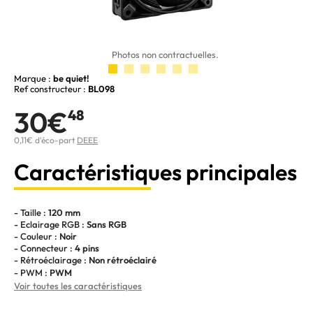
Photos non contractuelles.
Marque :
be quiet!
Ref constructeur :
BL098
30€
48
0,11€ d'éco-part
DEEE
Caractéristiques principales
- Taille :
120 mm
- Eclairage RGB :
Sans RGB
- Couleur :
Noir
- Connecteur :
4 pins
- Rétroéclairage :
Non rétroéclairé
- PWM :
PWM
Voir toutes les caractéristiques