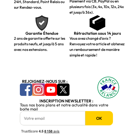
Paiement via CB, PayPal ou en
24H, Standard, Point Relais ou
plusieurs fois (3x, 4x, 10x, 12x, 24x
sur Rendez-vous.
et jusqu’à 36x).
Garantie Étendue
Rétractation sous 14 jours
2 ans de garantie offerte sur les
Vous avez changé d’avis ?
produits neufs, et jusqu’à 5 ans
Renvoyez votre article et obtenez
avec nos extensions.
un remboursement de manière
simple et rapide !
REJOIGNEZ-NOUS SUR :
INSCRIPTION NEWSLETTER :
Tous nos bons plans et notre actualité dans votre
boite mail
OK