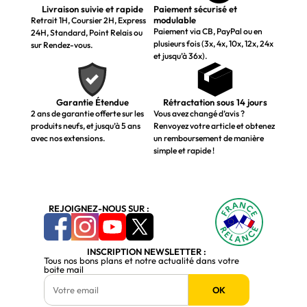
Livraison suivie et rapide
Paiement sécurisé et
modulable
Retrait 1H, Coursier 2H, Express
Paiement via CB, PayPal ou en
24H, Standard, Point Relais ou
plusieurs fois (3x, 4x, 10x, 12x, 24x
sur Rendez-vous.
et jusqu’à 36x).
Garantie Étendue
Rétractation sous 14 jours
2 ans de garantie offerte sur les
Vous avez changé d’avis ?
produits neufs, et jusqu’à 5 ans
Renvoyez votre article et obtenez
avec nos extensions.
un remboursement de manière
simple et rapide !
REJOIGNEZ-NOUS SUR :
INSCRIPTION NEWSLETTER :
Tous nos bons plans et notre actualité dans votre
boite mail
OK