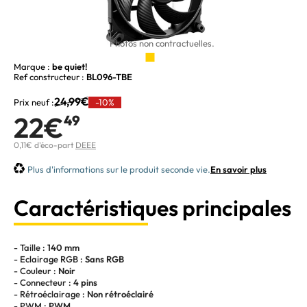
Photos non contractuelles.
Marque :
be quiet!
Ref constructeur :
BL096-TBE
24,99€
Prix neuf :
-10%
22€
49
0,11€ d'éco-part
DEEE
Plus d'informations sur le produit seconde vie.
En savoir plus
Caractéristiques principales
- Taille :
140 mm
- Eclairage RGB :
Sans RGB
- Couleur :
Noir
- Connecteur :
4 pins
- Rétroéclairage :
Non rétroéclairé
- PWM :
PWM