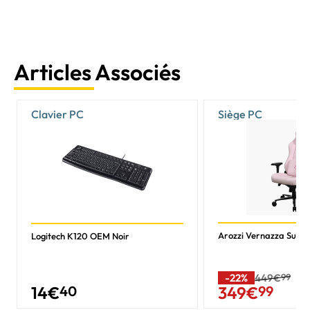
Articles Associés
Clavier PC
Siège PC
Arozzi Vernazza Super
Logitech K120 OEM Noir
-22%
449€
99
14
€
40
349
€
99