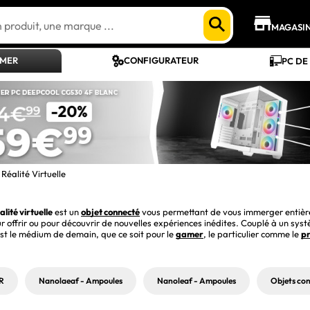
MAGASI
AMER
CONFIGURATEUR
PC DE
Réalité Virtuelle
lité virtuelle
 est un 
objet connecté
ur offrir ou pour découvrir de nouvelles expériences inédites. Couplé à un sys
st le médium de demain, que ce soit pour le 
gamer
, le particulier comme le 
pr
R
Nanolaeaf - Ampoules
Nanoleaf - Ampoules
Objets con