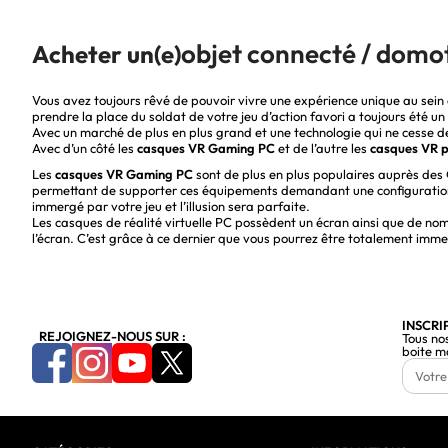
objet connecté / domo
Acheter un(e)
Vous avez toujours rêvé de pouvoir vivre une expérience unique au sein d
prendre la place du soldat de votre jeu d’action favori a toujours été 
Avec un marché de plus en plus grand et une technologie qui ne cesse de
Avec d’un côté les
casques VR Gaming PC
et de l’autre les
casques VR p
Les
casques VR Gaming PC
sont de plus en plus populaires auprès des
permettant de supporter ces équipements demandant une configuration
immergé par votre jeu et l’illusion sera parfaite.
Les casques de réalité virtuelle PC possèdent un écran ainsi que de nom
l’écran. C’est grâce à ce dernier que vous pourrez être totalement immer
1200 à chaque oeil, le
HTC Vive
et l’
Oculus Rift
vous permettront de ress
90 Hz.
Ces casques PC possèdent également un champ de vision de 110°, ce qui 
existe des manettes spéciales.
Comment choisir entre un casque VR
INSCRI
REJOIGNEZ-NOUS SUR :
Tous no
boite m
Cybertek vous propose également des
casques de réalité virtuelles
déd
vous suffira de mettre votre smartphone dans le casque pour profiter de 
très simple à utiliser, ces casques seront parfaits pour les petits bud
smartphones seront idéaux pour tous ceux qui souhaitent un
casque VR 
Chaque casque possède ses caractéristiques propres et s’adresse à un p