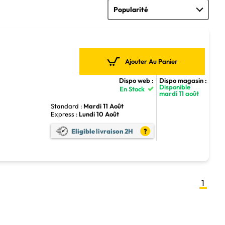
Ajouter Au Panier
Dispo web :
Dispo magasin :
Disponible
En Stock
mardi 11 août
Standard :
Mardi 11 Août
Express :
Lundi 10 Août
Eligible livraison 2H
?
1