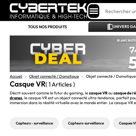
UNIVERS G
TOUS NOS PRODUITS
Accueil
>
Objet connecté / Domotique
>
Objet connecté / Domotique 
Casque VR
( 1 Articles )
Décrit souvent comme le futur du gaming, le 
casque VR
 ou 
casque de réa
drones
, le casque VR est un object connecté ultra tendance, parfait po
immersion dans la réalité virtuelle avec le monde entier. Le casque VR e
Capteurs - surveillance
Capteurs-surveillance
Casques V