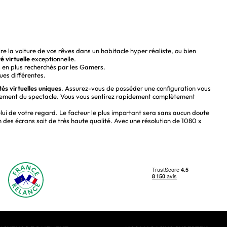
re la voiture de vos rêves dans un habitacle hyper réaliste, ou bien
té virtuelle
exceptionnelle.
s en plus recherchés par les Gamers.
ues différentes.
tés virtuelles uniques
. Assurez-vous de posséder une configuration vous
dement du spectacle. Vous vous sentirez rapidement complètement
lui de votre regard. Le facteur le plus important sera sans aucun doute
n des écrans soit de très haute qualité. Avec une résolution de 1080 x
ctivité à toute épreuve et permettent un taux de rafraîchissement de
au mieux dans le jeu. Afin de contrôler votre personnage en jeu il
hone ?
 de réalité virtuelle PC. Parfaitement adaptés aux smartphones, il
rofiter de vos vidéos et de vos jeux en réalité virtuelle. Peu cher et
us sera possible d’en profiter rapidement. Ces types de casques VR
our le jeu et les personnes ayant une très forte affinité avec les