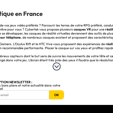
tique
en France
e vos jeux vidéo préférés ? Parcourir les terres de votre RPG préféré, condui
un rêve pour vous ? Cybertek vous propose plusieurs
casques VR
pour une
réali
 se développer, les casques de réalité virtuelles deviennent des outils de plu
our téléphone
, de nombreux casques existent et proposent des caractéristiq
 Gamers. L’Oculus Rift et le HTC Vive vous proposent des expériences de
réali
 recommandée performante. Placer le casque sur vos yeux et profitez rapi
breux capteurs dont le but sera de suivre les mouvements de votre tête et ce
gé dans votre jeu. L’écran étant très près des yeux il faudra que la résolutio
entir au mieux le jeu. Grâce aux écrans OLED, les casques possèdent une réa
permet de couvrir une large partie du champ de vision afin de vous immerger 
 Gaming PC et un casque VR pour smartp
PTION NEWSLETTER :
s bons plans et notre actualité dans votre
ail
iées aux smartphones. Ces casques sont radicalement différents des casques
OK
l’expérience VR. Glisser votre smartphone dans la fente prévue à cet effet et p
gets. Si vous possédez un smartphone compatible avec ce type de casque il vo
à petit prix
.
ublic bien spécifique. Alors que les
casques VR Gaming PC
seront parfaits p