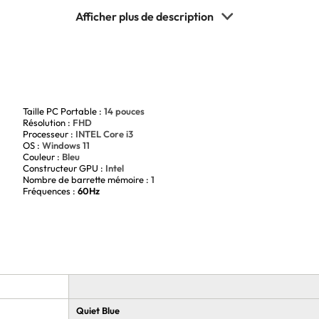
s vos activités bureautiques. Offrant une performance
ualité, il deviendra votre partenaire quotidien pour
nt !
Taille PC Portable :
14 pouces
Résolution :
FHD
Processeur :
INTEL Core i3
OS :
Windows 11
Couleur :
Bleu
Constructeur GPU :
Intel
Nombre de barrette mémoire :
1
Fréquences :
60Hz
Quiet Blue