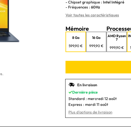
- Chipset graphique :
Intel Intégré
- Fréquences :
60Hz
Voir toutes les caractéristiques
Mémoire
Processe
AMD Ryzen
I
8 Go
16 Go
7
599,90 €
999,90 €
999,90 €
s.
En livraison
Dernière pièce
Standard :
mercredi 12 août
Express :
mardi 11 août
Plus d'options de livraison