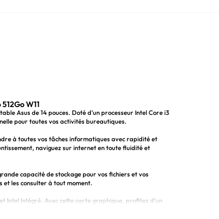
o 512Go W11
able Asus de 14 pouces. Doté d'un processeur Intel Core i3
lle pour toutes vos activités bureautiques.
ndre à toutes vos tâches informatiques avec rapidité et
ntissement, naviguez sur internet en toute fluidité et
ande capacité de stockage pour vos fichiers et vos
 et les consulter à tout moment.
t Intel Intégré. Avec cette carte graphique, profitez d'un
ns.