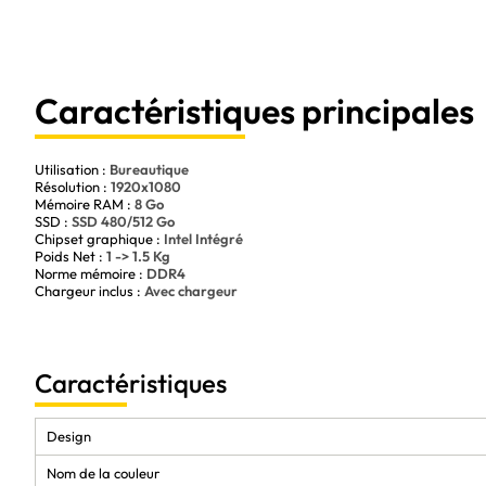
Grande capacité de stockage avec la mémoire RAM de 8Go
Qualité graphique supérieure avec le chipset Intel Intégré
Ne cherchez plus, l'Asus 14 pouces est le PC portable idéal pour toute
incomparable, une grande capacité de stockage et des graphismes de q
travailler efficacement. N'attendez plus et commandez-le dès maintena
Caractéristiques principales
Utilisation :
Bureautique
Résolution :
1920x1080
Mémoire RAM :
8 Go
SSD :
SSD 480/512 Go
Chipset graphique :
Intel Intégré
Poids Net :
1 -> 1.5 Kg
Norme mémoire :
DDR4
Chargeur inclus :
Avec chargeur
Caractéristiques
Design
Nom de la couleur