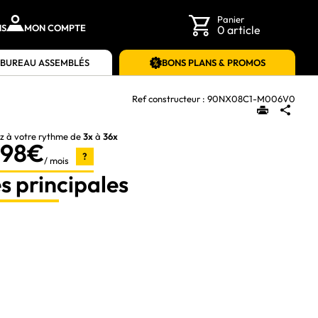
Panier
NS
MON COMPTE
0 article
 BUREAU ASSEMBLÉS
BONS PLANS & PROMOS
Ref constructeur :
90NX08C1-M006V0
z à votre rythme de
3x
à
36x
,98€
?
/ mois
s principales