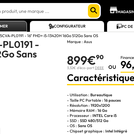
MAGASI
AMER
CONFIGURATEUR
PC DE
5CVA-PL0191 - 16" FHD+ i5-13420H 16Go 512Go Sans OS
PL0191 -
Marque :
Asus
2Go Sans
899€
90
Finance
96
ou
3,32€ d'éco-part
DEEE
Caractéristique
- Utilisation :
Bureautique
- Taille PC Portable :
16 pouces
- Résolution :
1920x1200
- Mémoire RAM :
16 Go
- Processeur :
INTEL Core i5
- SSD :
SSD 480/512 Go
- OS :
Sans OS
- Chipset graphique :
Intel Intégré