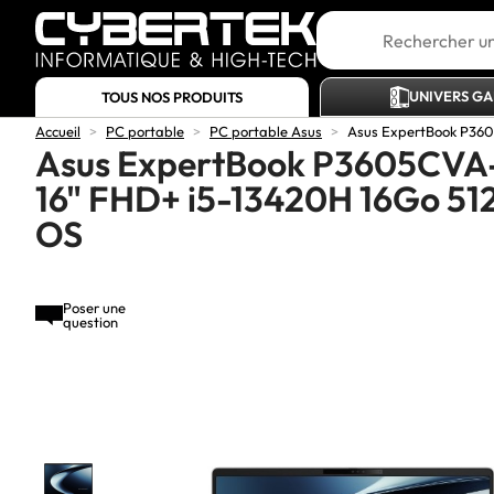
UNIVERS G
TOUS NOS PRODUITS
Accueil
>
PC portable
>
PC portable Asus
>
Asus ExpertBook P360
Asus ExpertBook P3605CVA-
16" FHD+ i5-13420H 16Go 51
OS
Poser une
question