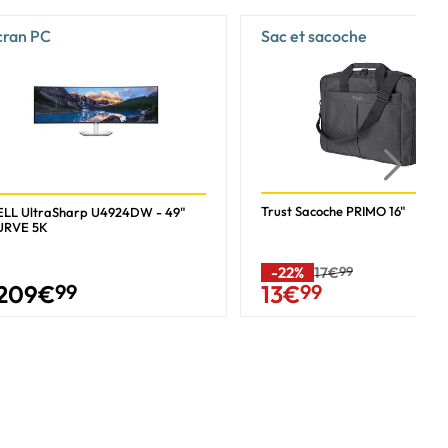
cran PC
Sac et sacoche
Trust Sacoche PRIMO 16"
LL UltraSharp U4924DW - 49"
URVE 5K
-22%
17€
99
209
€
99
13
€
99