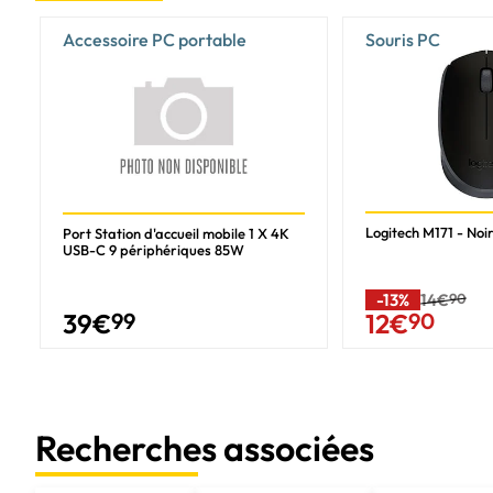
Accessoire PC portable
Souris PC
Logitech M171 - Noir
Port Station d'accueil mobile 1 X 4K
USB-C 9 périphériques 85W
-13%
14€
90
39
€
99
12
€
90
Recherches associées