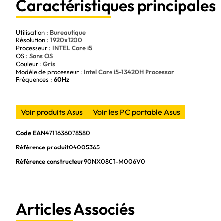
Caractéristiques principales
Utilisation :
Bureautique
Résolution :
1920x1200
Processeur :
INTEL Core i5
OS :
Sans OS
Couleur :
Gris
Modèle de processeur :
Intel Core i5-13420H Processor
Fréquences :
60Hz
Voir produits Asus
Voir les PC portable Asus
Code EAN
4711636078580
Référence produit
04005365
Référence constructeur
90NX08C1-M006V0
Articles Associés