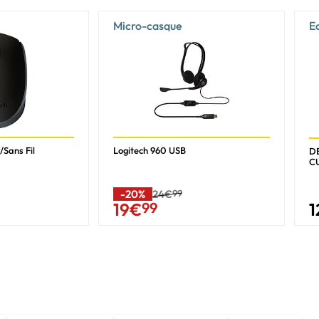
Micro-casque
E
/Sans Fil
Logitech 960 USB
DE
C
-20%
24€
99
1
19
€
99