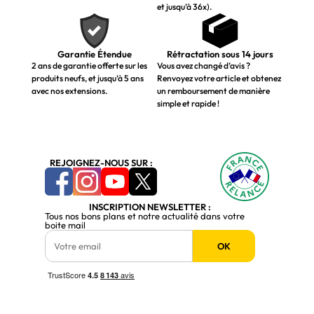
et jusqu’à 36x).
Garantie Étendue
Rétractation sous 14 jours
2 ans de garantie offerte sur les
Vous avez changé d’avis ?
produits neufs, et jusqu’à 5 ans
Renvoyez votre article et obtenez
avec nos extensions.
un remboursement de manière
simple et rapide !
REJOIGNEZ-NOUS SUR :
INSCRIPTION NEWSLETTER :
Tous nos bons plans et notre actualité dans votre
boite mail
OK