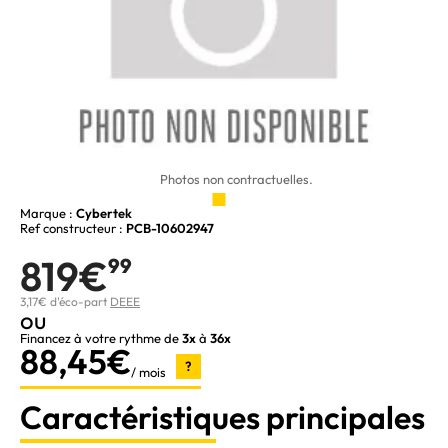
Photos non contractuelles.
Marque :
Cybertek
Ref constructeur :
PCB-10602947
819€
99
3,17€ d'éco-part
DEEE
ou
Financez à votre rythme de
3x
à
36x
88,45€
?
/ mois
Caractéristiques principales