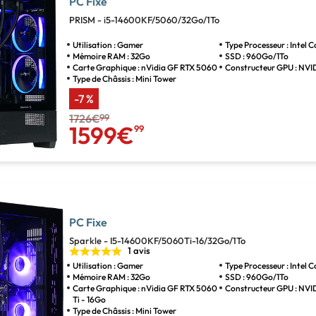
PC Fixe
PRISM - i5-14600KF/5060/32Go/1To
Utilisation : Gamer
Type Processeur : Intel C
Mémoire RAM : 32Go
SSD : 960Go/1To
Carte Graphique : nVidia GF RTX 5060
Constructeur GPU : NVI
Type de Châssis : Mini Tower
-7 %
1726€
99
1599€
99
PC Fixe
Sparkle - I5-14600KF/5060Ti-16/32Go/1To
1 avis
Utilisation : Gamer
Type Processeur : Intel C
Mémoire RAM : 32Go
SSD : 960Go/1To
Carte Graphique : nVidia GF RTX 5060
Constructeur GPU : NVI
Ti - 16Go
Type de Châssis : Mini Tower