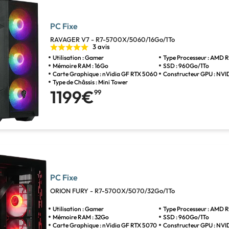
PC Fixe
RAVAGER V7 - R7-5700X/5060/16Go/1To
3 avis
Utilisation : Gamer
Type Processeur : AMD R
Mémoire RAM : 16Go
SSD : 960Go/1To
Carte Graphique : nVidia GF RTX 5060
Constructeur GPU : NVI
Type de Châssis : Mini Tower
1199€
99
PC Fixe
ORION FURY - R7-5700X/5070/32Go/1To
Utilisation : Gamer
Type Processeur : AMD R
Mémoire RAM : 32Go
SSD : 960Go/1To
Carte Graphique : nVidia GF RTX 5070
Constructeur GPU : NVI