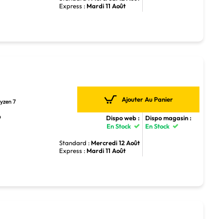
Express :
Mardi 11 Août
Ajouter Au Panier
yzen 7
D
Dispo web :
Dispo magasin :
En Stock
En Stock
Standard :
Mercredi 12 Août
Express :
Mardi 11 Août