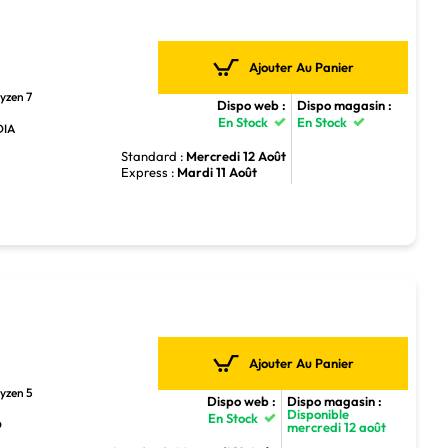
Ajouter Au Panier
yzen 7
Dispo web :
Dispo magasin :
En Stock
En Stock
DIA
Standard :
Mercredi 12 Août
Express :
Mardi 11 Août
Ajouter Au Panier
yzen 5
Dispo web :
Dispo magasin :
Disponible
En Stock
D
mercredi 12 août