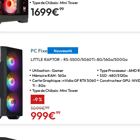
Type de Châssis : Mini Tower
1699€
99
PC Fixe
Nouveauté
LITTLE RAPTOR - R5-5500/5060Ti-8G/16Go/500Go
Utilisation : Gamer
Type Processeur : AMD R
Mémoire RAM : 16Go
SSD : 480/512Go
Carte Graphique : nVidia GF RTX 5060
Constructeur GPU : NVI
Ti - 8Go
Type de Châssis : Mini Tower
-9 %
1099€
99
999€
99