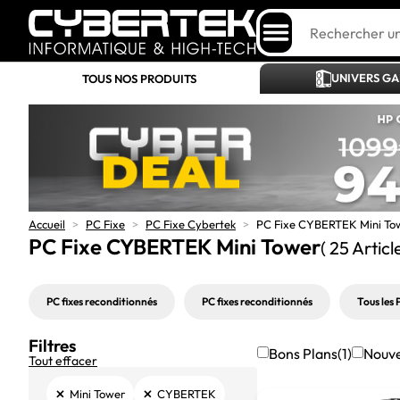
UNIVERS G
TOUS NOS PRODUITS
Accueil
>
PC Fixe
>
PC Fixe Cybertek
>
PC Fixe CYBERTEK Mini To
PC Fixe CYBERTEK Mini Tower
( 25 Articl
PC fixes reconditionnés
PC fixes reconditionnés
Tous les 
Filtres
Bons Plans
(1)
Nouv
Tout effacer
×
×
Mini Tower
CYBERTEK