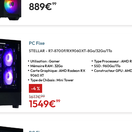
889€
99
PC Fixe
STELLAR - R7-8700F/RX9060XT-8Go/32Go/1To
Utilisation : Gamer
Type Processeur : AMD R
Mémoire RAM : 32Go
SSD : 960Go/1To
Carte Graphique : AMD Radeon RX
Constructeur GPU : AM
9060 XT
Type de Châssis : Mini Tower
-4 %
1617€
99
1549€
99