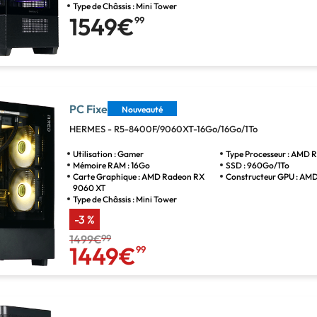
Type de Châssis : Mini Tower
1549€
99
PC Fixe
Nouveauté
HERMES - R5-8400F/9060XT-16Go/16Go/1To
Utilisation : Gamer
Type Processeur : AMD R
Mémoire RAM : 16Go
SSD : 960Go/1To
Carte Graphique : AMD Radeon RX
Constructeur GPU : AM
9060 XT
Type de Châssis : Mini Tower
-3 %
1499€
99
1449€
99