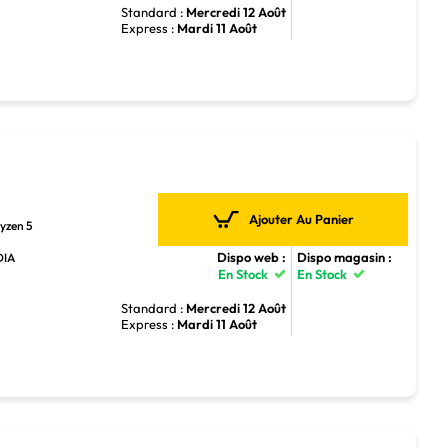
Standard :
Mercredi 12 Août
Express :
Mardi 11 Août
Ajouter Au Panier
yzen 5
Dispo web :
Dispo magasin :
DIA
En Stock
En Stock
Standard :
Mercredi 12 Août
Express :
Mardi 11 Août