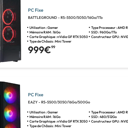
PC Fixe
BATTLEGROUND - R5-5500/5050/16Go/1To
Utilisation : Gamer
Type Processeur : AMD R
Mémoire RAM : 16Go
SSD : 960Go/1To
Carte Graphique : nVidia GF RTX 5050
Constructeur GPU : NVI
Type de Châssis : Mini Tower
999€
99
PC Fixe
EAZY - R5-5500/3050/16Go/500Go
Utilisation : Gamer
Type Processeur : AMD R
Mémoire RAM : 16Go
SSD : 480/512Go
Carte Graphique : nVidia GF RTX 3050
Constructeur GPU : NVI
Type de Châssis : Mini Tower