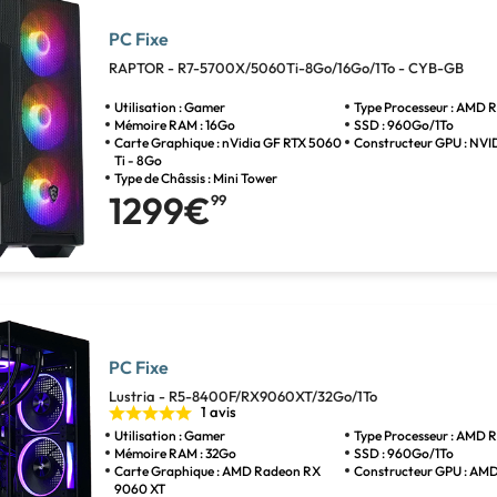
PC Fixe
RAPTOR - R7-5700X/5060Ti-8Go/16Go/1To - CYB-GB
Utilisation : Gamer
Type Processeur : AMD R
Mémoire RAM : 16Go
SSD : 960Go/1To
Carte Graphique : nVidia GF RTX 5060
Constructeur GPU : NVI
Ti - 8Go
Type de Châssis : Mini Tower
1299€
99
PC Fixe
Lustria - R5-8400F/RX9060XT/32Go/1To
1 avis
Utilisation : Gamer
Type Processeur : AMD R
Mémoire RAM : 32Go
SSD : 960Go/1To
Carte Graphique : AMD Radeon RX
Constructeur GPU : AM
9060 XT