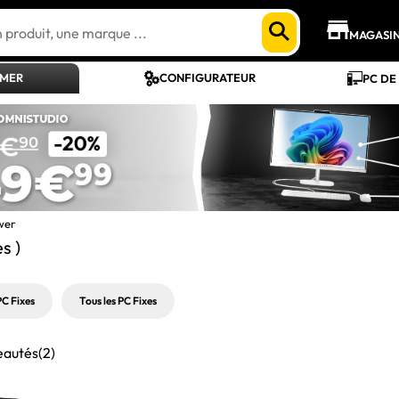
MAGASI
AMER
CONFIGURATEUR
PC DE
wer
es )
PC Fixes
Tous les PC Fixes
eautés
(2)