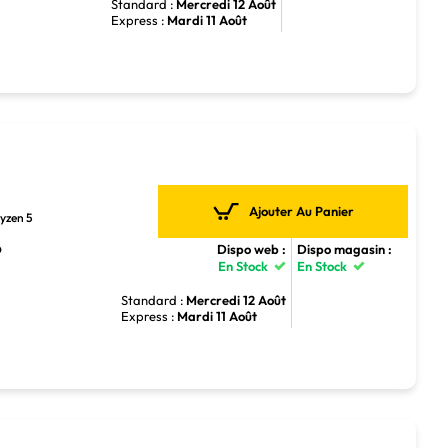
Standard :
Mercredi 12 Août
Express :
Mardi 11 Août
Ajouter Au Panier
yzen 5
Dispo web :
Dispo magasin :
D
En Stock
En Stock
Standard :
Mercredi 12 Août
Express :
Mardi 11 Août