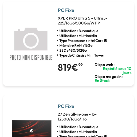
PC Fixe
XPER PRO Ultra 5 - Ultra5-
225/16Go/500Go/W11P
Utilisation : Bureautique
Utilisation : Multimédia
Type Processeur : Intel Core i5
Mémoire RAM : 16Go
SSD : 480/512Go
Type de Châssis : Mini Tower
819€
99
Dispo web :
Expédié sous 10
jours
Dispo magasin :
En Stock
PC Fixe
27 Zen all-in-one - I5-
12500/16Go/1To
Utilisation : Bureautique
Utilisation : Multimédia
Type Processeur : Intel Core i5