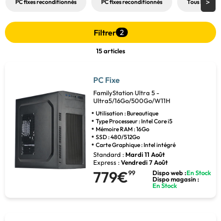
PC fixes reconditionnés
PC fixes reconditionnés
Tous les PC F
Filtrer
2
15 articles
PC Fixe
FamilyStation Ultra 5 -
Ultra5/16Go/500Go/W11H
Utilisation : Bureautique
Type Processeur : Intel Core i5
Mémoire RAM : 16Go
SSD : 480/512Go
Carte Graphique : Intel intégré
Standard :
Mardi 11 Août
Express :
Vendredi 7 Août
779€
99
Dispo web :
En Stock
Dispo magasin :
En Stock