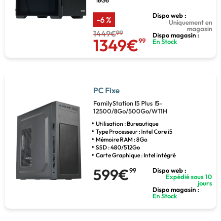
16Go
Dispo web :
-6 %
Uniquement en
magasin
1449€
99
Dispo magasin :
1349€
99
En Stock
PC Fixe
FamilyStation I5 Plus I5-
12500/8Go/500Go/W11H
Utilisation : Bureautique
Type Processeur : Intel Core i5
Mémoire RAM : 8Go
SSD : 480/512Go
Carte Graphique : Intel intégré
599€
99
Dispo web :
Expédié sous 10
jours
Dispo magasin :
En Stock