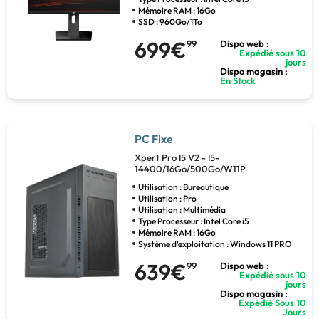
Mémoire RAM : 16Go
SSD : 960Go/1To
699€
99
Dispo web :
Expédié sous 10
jours
Dispo magasin :
En Stock
PC Fixe
Xpert Pro I5 V2 - I5-
14400/16Go/500Go/W11P
Utilisation : Bureautique
Utilisation : Pro
Utilisation : Multimédia
Type Processeur : Intel Core i5
Mémoire RAM : 16Go
Système d'exploitation : Windows 11 PRO
639€
99
Dispo web :
Expédié sous 10
jours
Dispo magasin :
Expédié Sous 10
Jours