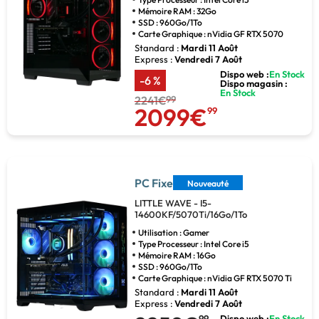
Mémoire RAM : 32Go
SSD : 960Go/1To
Carte Graphique : nVidia GF RTX 5070
Standard :
Mardi 11 Août
Express :
Vendredi 7 Août
Dispo web :
En Stock
-6 %
Dispo magasin :
En Stock
2241€
99
2099€
99
PC Fixe
Nouveauté
LITTLE WAVE - I5-
14600KF/5070Ti/16Go/1To
Utilisation : Gamer
Type Processeur : Intel Core i5
Mémoire RAM : 16Go
SSD : 960Go/1To
Carte Graphique : nVidia GF RTX 5070 Ti
Standard :
Mardi 11 Août
Express :
Vendredi 7 Août
99
Dispo web :
En Stock