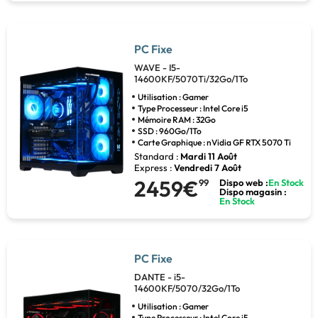
PC Fixe
WAVE - I5-
14600KF/5070Ti/32Go/1To
Utilisation : Gamer
Type Processeur : Intel Core i5
Mémoire RAM : 32Go
SSD : 960Go/1To
Carte Graphique : nVidia GF RTX 5070 Ti
Standard :
Mardi 11 Août
Express :
Vendredi 7 Août
2459€
99
Dispo web :
En Stock
Dispo magasin :
En Stock
PC Fixe
DANTE - i5-
14600KF/5070/32Go/1To
Utilisation : Gamer
Type Processeur : Intel Core i5