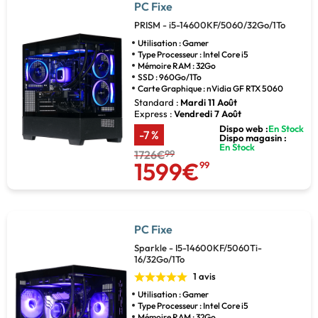
PC Fixe
PRISM - i5-14600KF/5060/32Go/1To
Utilisation : Gamer
Type Processeur : Intel Core i5
Mémoire RAM : 32Go
SSD : 960Go/1To
Carte Graphique : nVidia GF RTX 5060
Standard :
Mardi 11 Août
Express :
Vendredi 7 Août
Dispo web :
En Stock
-7 %
Dispo magasin :
En Stock
1726€
99
1599€
99
PC Fixe
Sparkle - I5-14600KF/5060Ti-
16/32Go/1To
1 avis
Utilisation : Gamer
Type Processeur : Intel Core i5
Mémoire RAM : 32Go