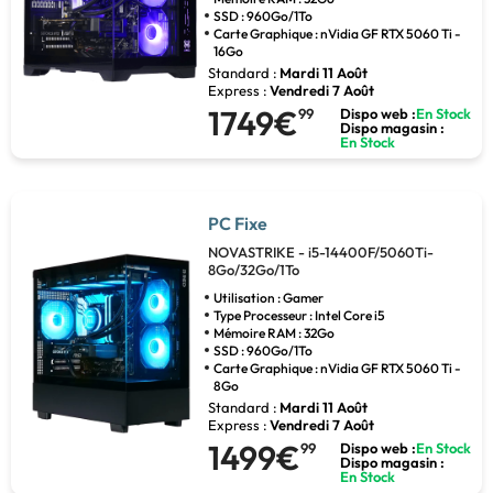
SSD : 960Go/1To
Carte Graphique : nVidia GF RTX 5060 Ti -
16Go
Standard :
Mardi 11 Août
Express :
Vendredi 7 Août
1749€
99
Dispo web :
En Stock
Dispo magasin :
En Stock
PC Fixe
NOVASTRIKE - i5-14400F/5060Ti-
8Go/32Go/1To
Utilisation : Gamer
Type Processeur : Intel Core i5
Mémoire RAM : 32Go
SSD : 960Go/1To
Carte Graphique : nVidia GF RTX 5060 Ti -
8Go
Standard :
Mardi 11 Août
Express :
Vendredi 7 Août
1499€
99
Dispo web :
En Stock
Dispo magasin :
En Stock