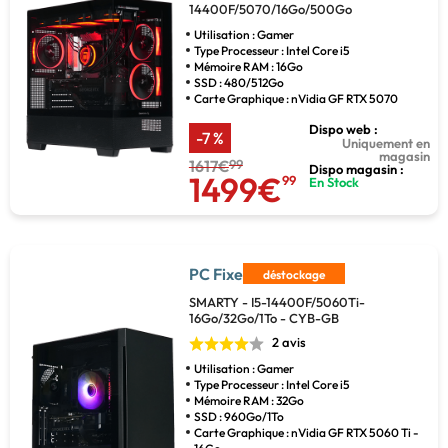
14400F/5070/16Go/500Go
Utilisation : Gamer
Type Processeur : Intel Core i5
Mémoire RAM : 16Go
SSD : 480/512Go
Carte Graphique : nVidia GF RTX 5070
Dispo web :
-7 %
Uniquement en
magasin
1617€
99
Dispo magasin :
1499€
99
En Stock
PC Fixe
déstockage
SMARTY - I5-14400F/5060Ti-
16Go/32Go/1To - CYB-GB
2 avis
Utilisation : Gamer
Type Processeur : Intel Core i5
Mémoire RAM : 32Go
SSD : 960Go/1To
Carte Graphique : nVidia GF RTX 5060 Ti -