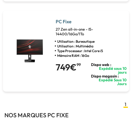
PC Fixe
27 Zen all-in-one - I5-
14400/16Go/1To
Utilisation : Bureautique
Utilisation : Multimédia
Type Processeur : Intel Core i5
Mémoire RAM : 16Go
749€
99
Dispo web :
Expédié sous 10
jours
Dispo magasin :
Expédié Sous 10
Jours
1
NOS MARQUES PC FIXE