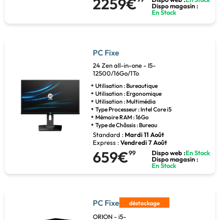
2259€
Dispo magasin :
En Stock
PC Fixe
24 Zen all-in-one - I5-
12500/16Go/1To
Utilisation : Bureautique
Utilisation : Ergonomique
Utilisation : Multimédia
Type Processeur : Intel Core i5
Mémoire RAM : 16Go
Type de Châssis : Bureau
Standard :
Mardi 11 Août
Express :
Vendredi 7 Août
659€
99
Dispo web :
En Stock
Dispo magasin :
En Stock
PC Fixe
déstockage
ORION - i5-