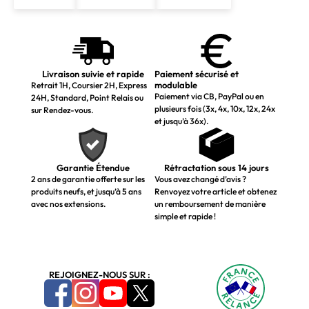
Livraison suivie et rapide
Paiement sécurisé et
modulable
Retrait 1H, Coursier 2H, Express
Paiement via CB, PayPal ou en
24H, Standard, Point Relais ou
plusieurs fois (3x, 4x, 10x, 12x, 24x
sur Rendez-vous.
et jusqu’à 36x).
Garantie Étendue
Rétractation sous 14 jours
2 ans de garantie offerte sur les
Vous avez changé d’avis ?
produits neufs, et jusqu’à 5 ans
Renvoyez votre article et obtenez
avec nos extensions.
un remboursement de manière
simple et rapide !
REJOIGNEZ-NOUS SUR :