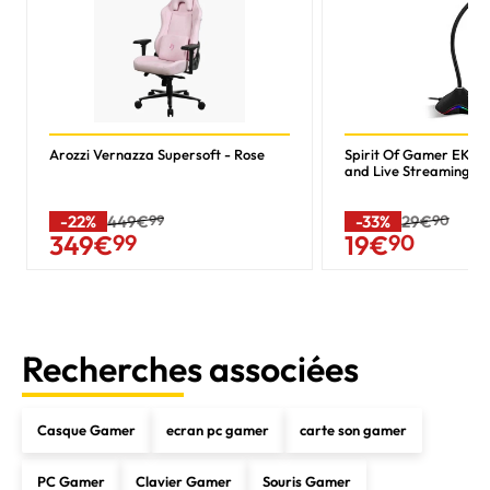
Arozzi Vernazza Supersoft - Rose
Spirit Of Gamer EKO
and Live Streaming
-22%
449€
99
-33%
29€
90
349
€
99
19
€
90
Recherches associées
Casque Gamer
ecran pc gamer
carte son gamer
PC Gamer
Clavier Gamer
Souris Gamer